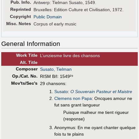
Pub
.
Info.
Antwerp: Tielman Susato, 1549.
Reprinted
Bruxelles: Edition Culture et Civilisation, 1972.
Copyright
Public Domain
Misc. Notes
Corpus of early music
General Information
Work Title
L’unziesme livre des chansons
Alt
.
Title
Composer
Susato, Tielman
Op./Cat. No.
RISM B/I: 1549²⁹
Mov'ts/Sec's
29 chansons:
Susato
:
O Souverain Pasteur et Maistre
Clemens non Papa
: Oncques amour ne
fut sans grant langueur
Puisque malheur me tient rigueur
(response)
Anonymus: En me oyant chanter quelque
fois tu te plains