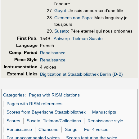
l’endure
Guyot
: Je suis amoureux d’une fille
Clemens non Papa
: Mais languiray je
tousjours
Susato
: Père eternel qui nous ordonnes
First Pub
.
1549 -
Antwerp: Tielman Susato
Language
French
Comp. Period
Renaissance
Piece Style
Renaissance
Instrumentation
4 voices
External Links
Digitization at Staatsbibliothek Berlin (D-B)
Categories
:
Pages with RISM citations
Pages with RISM references
Scores from Bayerische Staatsbibliothek
Manuscripts
Scores
Susato, Tielman/Collections
Renaissance style
Renaissance
Chansons
Songs
For 4 voices
For unaccompanied voices
Scores featuring the voice