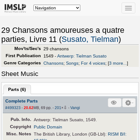
Toggle
naviga
29 Chansons amoureuses a quatre
parties, Livre 11 (
Susato, Tielman
)
Mov'ts/Sec's
29 chansons
First Publication
1549 -
Antwerp: Tielman Susato
Genre Categories
Chansons
;
Songs
;
For 4 voices
;
[
3 more...
]
Sheet Music
Parts (
6
)
Complete Parts
⇩
#499323
-
20.62
MB, 69 pp.
-
201
×
-
Vangi
Pub
.
Info.
Antwerp: Tielman Susato, 1549.
Copyright
Public Domain
Misc. Notes
The British Library, London (GB-Lbl):
RISM B/I: