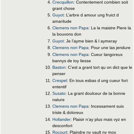
Crecquillon
: Contentement combien soit
grant chose
Guyot
: L’arbre d amour ung fruict d
amaritude
Clemens non Papa
: La la maistre Piere la
la bouvons don
Guyot
: Je l’ayme bien & l aymeray
Clemens non Papa
: Pour une las jendure
Clemens non Papa
: Cueur langoreux
bannys de toy liesse
Baston
: C’est a grant tort qu on dict que le
penser
Crespel
: En tous esbas d ung cueur fort
ententif
Susato
: La grant doulceur de ta bonne
nature
Clemens non Papa
: Incessament suis
triste & doloreux
Hollander
: Plaisir n’ay plus mais vyz en
desconfort
Rocourt
: Plaindre ny vault ny moy