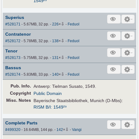
1549²⁹
Superius
⇩
#528171
- 5.67MB, 32 pp.
-
226
×
-
Feduol
Contratenor
⇩
#528172
- 5.78MB, 32 pp.
-
138
×
-
Feduol
Tenor
⇩
#528173
- 5.75MB, 32 pp.
-
131
×
-
Feduol
Bassus
⇩
#528174
- 5.83MB, 33 pp.
-
140
×
-
Feduol
Pub
.
Info.
Antwerp: Tielman Susato, 1549.
Copyright
Public Domain
Misc. Notes
Bayerische Staatsbibliothek, Munich (D-Mbs):
RISM B/I: 1549²⁹
Complete Parts
⇩
#499320
- 16.64MB, 144 pp.
-
142
×
-
Vangi