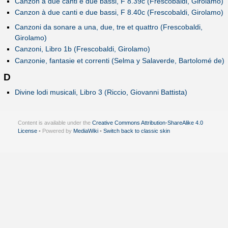
Canzon à due canti e due bassi, F 8.39c (Frescobaldi, Girolamo)
Canzon à due canti e due bassi, F 8.40c (Frescobaldi, Girolamo)
Canzoni da sonare a una, due, tre et quattro (Frescobaldi,
Girolamo)
Canzoni, Libro 1b (Frescobaldi, Girolamo)
Canzonie, fantasie et correnti (Selma y Salaverde, Bartolomé de)
D
Divine lodi musicali, Libro 3 (Riccio, Giovanni Battista)
Content is available under the
Creative Commons Attribution-ShareAlike 4.0
License
• Powered by
MediaWiki
•
Switch back to classic skin