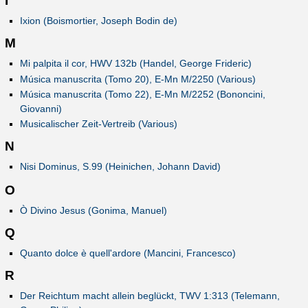
I
Ixion (Boismortier, Joseph Bodin de)
M
Mi palpita il cor, HWV 132b (Handel, George Frideric)
Música manuscrita (Tomo 20), E-Mn M/2250 (Various)
Música manuscrita (Tomo 22), E-Mn M/2252 (Bononcini,
Giovanni)
Musicalischer Zeit-Vertreib (Various)
N
Nisi Dominus, S.99 (Heinichen, Johann David)
O
Ò Divino Jesus (Gonima, Manuel)
Q
Quanto dolce è quell'ardore (Mancini, Francesco)
R
Der Reichtum macht allein beglückt, TWV 1:313 (Telemann,