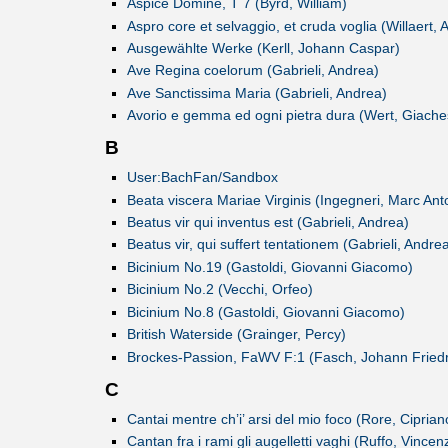
Aspice Domine, T 7 (Byrd, William)
Aspro core et selvaggio, et cruda voglia (Willaert, 
Ausgewählte Werke (Kerll, Johann Caspar)
Ave Regina coelorum (Gabrieli, Andrea)
Ave Sanctissima Maria (Gabrieli, Andrea)
Avorio e gemma ed ogni pietra dura (Wert, Giache
B
User:BachFan/Sandbox
Beata viscera Mariae Virginis (Ingegneri, Marc Ant
Beatus vir qui inventus est (Gabrieli, Andrea)
Beatus vir, qui suffert tentationem (Gabrieli, Andre
Bicinium No.19 (Gastoldi, Giovanni Giacomo)
Bicinium No.2 (Vecchi, Orfeo)
Bicinium No.8 (Gastoldi, Giovanni Giacomo)
British Waterside (Grainger, Percy)
Brockes-Passion, FaWV F:1 (Fasch, Johann Friedr
C
Cantai mentre ch’i’ arsi del mio foco (Rore, Ciprian
Cantan fra i rami gli augelletti vaghi (Ruffo, Vincen