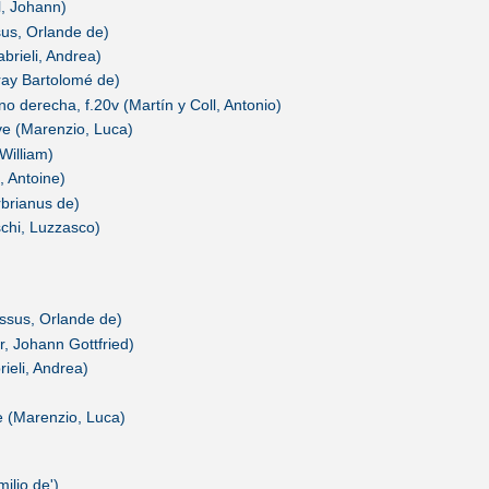
l, Johann)
sus, Orlande de)
brieli, Andrea)
ray Bartolomé de)
o derecha, f.20v (Martín y Coll, Antonio)
eve (Marenzio, Luca)
William)
, Antoine)
brianus de)
chi, Luzzasco)
ssus, Orlande de)
 Johann Gottfried)
rieli, Andrea)
e (Marenzio, Luca)
ilio de')