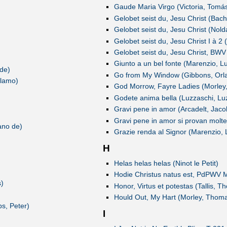
Gaude Maria Virgo (Victoria, Tomás
Gelobet seist du, Jesu Christ (Bac
Gelobet seist du, Jesu Christ (Nold
Gelobet seist du, Jesu Christ I à 2 
Gelobet seist du, Jesu Christ, BW
Giunto a un bel fonte (Marenzio, L
 de)
Go from My Window (Gibbons, Orl
olamo)
God Morrow, Fayre Ladies (Morley
Godete anima bella (Luzzaschi, Lu
Gravi pene in amor (Arcadelt, Jaco
Gravi pene in amor si provan molte
ano de)
Grazie renda al Signor (Marenzio, 
H
Helas helas helas (Ninot le Petit)
Hodie Christus natus est, PdPWV Mo
)
Honor, Virtus et potestas (Tallis, 
Hould Out, My Hart (Morley, Thom
s, Peter)
I