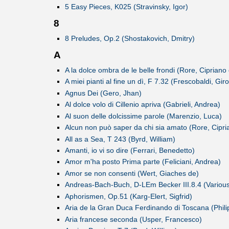
5 Easy Pieces, K025 (Stravinsky, Igor)
8
8 Preludes, Op.2 (Shostakovich, Dmitry)
A
A la dolce ombra de le belle frondi (Rore, Cipriano
A miei pianti al fine un dì, F 7.32 (Frescobaldi, Gir
Agnus Dei (Gero, Jhan)
Al dolce volo di Cillenio apriva (Gabrieli, Andrea)
Al suon delle dolcissime parole (Marenzio, Luca)
Alcun non può saper da chi sia amato (Rore, Cipri
All as a Sea, T 243 (Byrd, William)
Amanti, io vi so dire (Ferrari, Benedetto)
Amor m'ha posto Prima parte (Feliciani, Andrea)
Amor se non consenti (Wert, Giaches de)
Andreas-Bach-Buch, D-LEm Becker III.8.4 (Various
Aphorismen, Op.51 (Karg-Elert, Sigfrid)
Aria de la Gran Duca Ferdinando di Toscana (Philip
Aria francese seconda (Usper, Francesco)