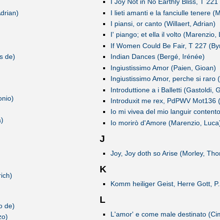
I Joy Not in No Earthly Bliss, T 221
Adrian)
I lieti amanti e la fanciulle tenere 
I piansi, or canto (Willaert, Adrian)
I' piango; et ella il volto (Marenzio,
If Women Could Be Fair, T 227 (Byr
s de)
Indian Dances (Bergé, Irénée)
Ingiustissimo Amor (Paien, Gioan)
Ingiustissimo Amor, perche si raro 
Introduttione a i Balletti (Gastoldi
onio)
Introduxit me rex, PdPWV Mot136 (P
Io mi vivea del mio languir content
a)
Io morirò d'Amore (Marenzio, Luca
J
Joy, Joy doth so Arise (Morley, Th
K
ich)
Komm heiliger Geist, Herre Gott, P
L
o de)
L'amor' e come male destinato (Ci
zo)