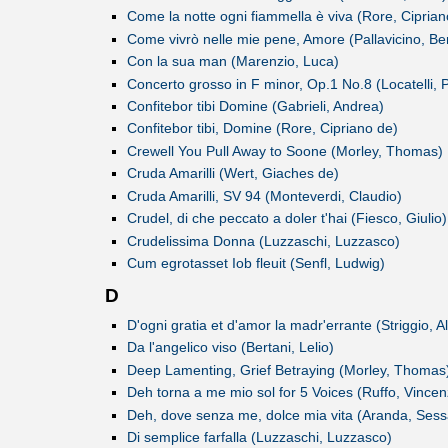
Come la notte ogni fiammella è viva (Rore, Ciprian
Come vivrò nelle mie pene, Amore (Pallavicino, Be
Con la sua man (Marenzio, Luca)
Concerto grosso in F minor, Op.1 No.8 (Locatelli, P
Confitebor tibi Domine (Gabrieli, Andrea)
Confitebor tibi, Domine (Rore, Cipriano de)
Crewell You Pull Away to Soone (Morley, Thomas)
Cruda Amarilli (Wert, Giaches de)
Cruda Amarilli, SV 94 (Monteverdi, Claudio)
Crudel, di che peccato a doler t'hai (Fiesco, Giulio)
Crudelissima Donna (Luzzaschi, Luzzasco)
Cum egrotasset Iob fleuit (Senfl, Ludwig)
D
D'ogni gratia et d'amor la madr'errante (Striggio, 
Da l'angelico viso (Bertani, Lelio)
Deep Lamenting, Grief Betraying (Morley, Thomas
Deh torna a me mio sol for 5 Voices (Ruffo, Vincen
Deh, dove senza me, dolce mia vita (Aranda, Sess
Di semplice farfalla (Luzzaschi, Luzzasco)