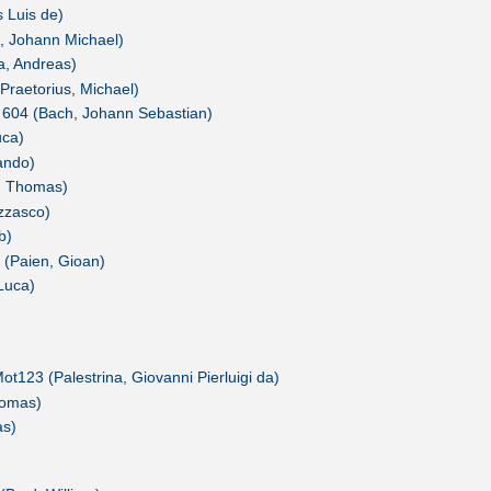
 Luis de)
h, Johann Michael)
a, Andreas)
(Praetorius, Michael)
V 604 (Bach, Johann Sebastian)
uca)
ando)
, Thomas)
zzasco)
b)
 (Paien, Gioan)
Luca)
t123 (Palestrina, Giovanni Pierluigi da)
Thomas)
as)