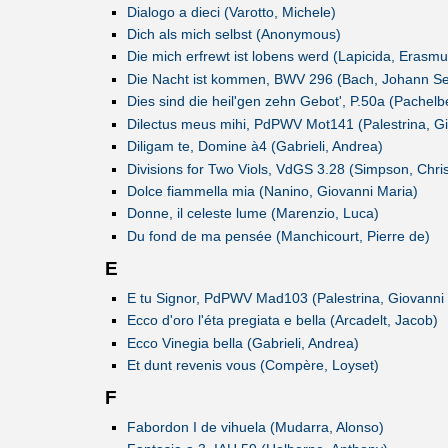
Dialogo a dieci (Varotto, Michele)
Dich als mich selbst (Anonymous)
Die mich erfrewt ist lobens werd (Lapicida, Erasmu
Die Nacht ist kommen, BWV 296 (Bach, Johann Se
Dies sind die heil'gen zehn Gebot', P.50a (Pachelb
Dilectus meus mihi, PdPWV Mot141 (Palestrina, Gio
Diligam te, Domine à4 (Gabrieli, Andrea)
Divisions for Two Viols, VdGS 3.28 (Simpson, Chri
Dolce fiammella mia (Nanino, Giovanni Maria)
Donne, il celeste lume (Marenzio, Luca)
Du fond de ma pensée (Manchicourt, Pierre de)
E
E tu Signor, PdPWV Mad103 (Palestrina, Giovanni P
Ecco d'oro l'éta pregiata e bella (Arcadelt, Jacob)
Ecco Vinegia bella (Gabrieli, Andrea)
Et dunt revenis vous (Compère, Loyset)
F
Fabordon I de vihuela (Mudarra, Alonso)