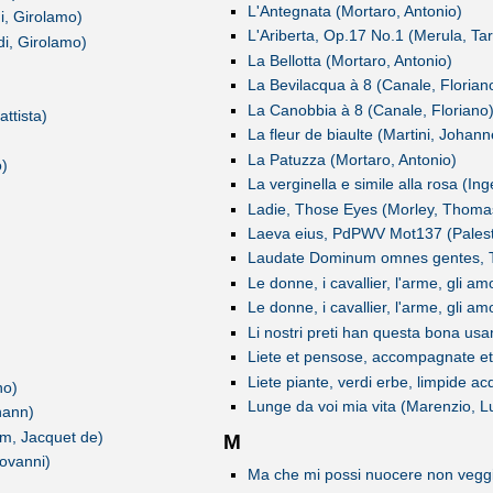
L'Antegnata (Mortaro, Antonio)
i, Girolamo)
L'Ariberta, Op.17 No.1 (Merula, Tar
di, Girolamo)
La Bellotta (Mortaro, Antonio)
La Bevilacqua à 8 (Canale, Florian
La Canobbia à 8 (Canale, Floriano
ttista)
La fleur de biaulte (Martini, Johann
La Patuzza (Mortaro, Antonio)
o)
La verginella e simile alla rosa (In
Ladie, Those Eyes (Morley, Thoma
Laeva eius, PdPWV Mot137 (Palestri
Laudate Dominum omnes gentes, T 
Le donne, i cavallier, l'arme, gli a
Le donne, i cavallier, l'arme, gli a
Li nostri preti han questa bona us
Liete et pensose, accompagnate et s
Liete piante, verdi erbe, limpide a
no)
Lunge da voi mia vita (Marenzio, L
hann)
m, Jacquet de)
M
iovanni)
Ma che mi possi nuocere non vegg