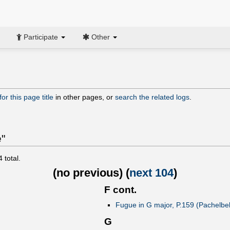
Participate
Other
or this page title
in other pages, or
search the related logs
.
"
4
total.
(
no previous
) (
next 104
)
F cont.
Fugue in G major, P.159 (Pachelbe
G