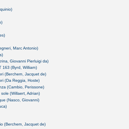
quinio)
o)
)
es)
gegneri, Marc Antonio)
s)
na, Giovanni Pierluigi da)
163 (Byrd, William)
mori (Berchem, Jacquet de)
mori (Da Reggia, Hoste)
anza (Cambio, Perissone)
ole (Willaert, Adrian)
cque (Nasco, Giovanni)
uca)
io (Berchem, Jacquet de)