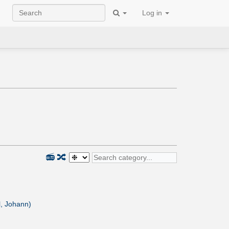
Log in
📻
🔀
l, Johann)