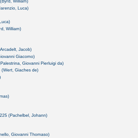
 (Byrd, William)
(Marenzio, Luca)
 Luca)
d, William)
(Arcadelt, Jacob)
, Giovanni Giacomo)
alestrina, Giovanni Pierluigi da)
o (Wert, Giaches de)
)
omas)
.225 (Pachelbel, Johann)
mello, Giovanni Thomaso)