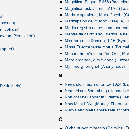
Magnificat Fugue, P.356 (Pachelbe
Magnificat octavi toni, LV 897 (Las
Maria Magdalene, Maria Jacobi (Ga
s)
Marizápalos de 7° tono (Olagüe, F
bastian)
Medio registro de séptimo tono man
el, Johann)
Mentre fia caldo il sol, fredda la n
vanni Pierluigi da)
Miserere mihi Domine, T 16 (Byrd, 
Missa Et ecce terræ motus (Brumel
stopher)
Mon marie m'a diffamée (Orto, Mar
Moro ardendo, e m'è grato (Luzzas
Myn morghen ghaf (Anonymous)
N
Negando il mio signor, LV 1024 (La
ierluigi da)
Neumeister-Sammlung (Neumeister,
Non così bell'appar in Oriente (Gab
Now Must I Dye (Morley, Thomas)
Nuova angioletta sovra l'ale accort
O
O che nuovo miracolo (Cavalieri, Em