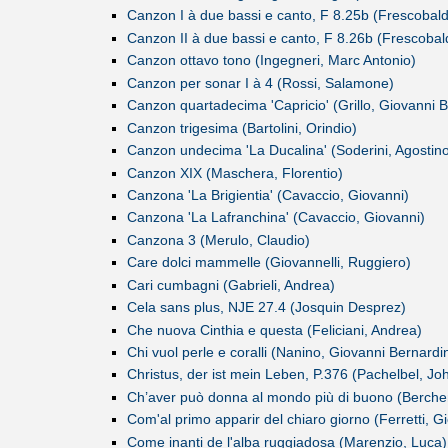
Canzon I à due bassi e canto, F 8.25b (Frescobald
Canzon II à due bassi e canto, F 8.26b (Frescobal
Canzon ottavo tono (Ingegneri, Marc Antonio)
Canzon per sonar I à 4 (Rossi, Salamone)
Canzon quartadecima 'Capricio' (Grillo, Giovanni Ba
Canzon trigesima (Bartolini, Orindio)
Canzon undecima 'La Ducalina' (Soderini, Agostin
Canzon XIX (Maschera, Florentio)
Canzona 'La Brigientia' (Cavaccio, Giovanni)
Canzona 'La Lafranchina' (Cavaccio, Giovanni)
Canzona 3 (Merulo, Claudio)
Care dolci mammelle (Giovannelli, Ruggiero)
Cari cumbagni (Gabrieli, Andrea)
Cela sans plus, NJE 27.4 (Josquin Desprez)
Che nuova Cinthia e questa (Feliciani, Andrea)
Chi vuol perle e coralli (Nanino, Giovanni Bernardi
Christus, der ist mein Leben, P.376 (Pachelbel, Jo
Ch’aver può donna al mondo più di buono (Berche
Com'al primo apparir del chiaro giorno (Ferretti, G
Come inanti de l'alba ruggiadosa (Marenzio, Luca)