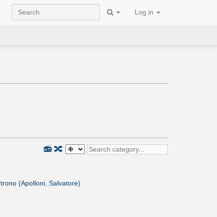
Log in
📻
🔀
 trono (Apolloni, Salvatore)