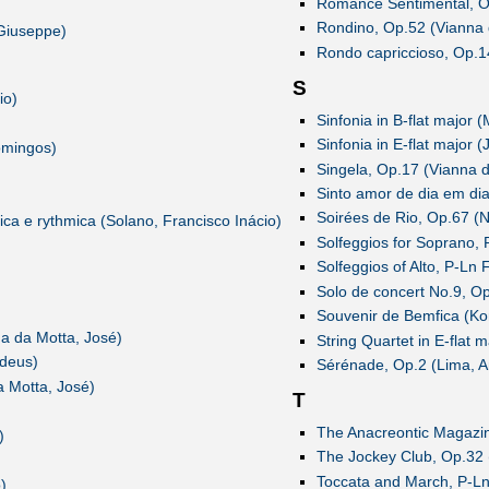
Romance Sentimental, Op
Rondino, Op.52 (Vianna 
 Giuseppe)
Rondo capriccioso, Op.1
S
io)
Sinfonia in B-flat major (
Sinfonia in E-flat major (
omingos)
Singela, Op.17 (Vianna d
Sinto amor de dia em dia
Soirées de Rio, Op.67 (N
ica e rythmica (Solano, Francisco Inácio)
Solfeggios for Soprano,
Solfeggios of Alto, P-Ln
Solo de concert No.9, Op
Souvenir de Bemfica (Kon
na da Motta, José)
String Quartet in E-flat 
adeus)
Sérénade, Op.2 (Lima, A
a Motta, José)
T
The Anacreontic Magazin
)
The Jockey Club, Op.32 
Toccata and March, P-Ln
)