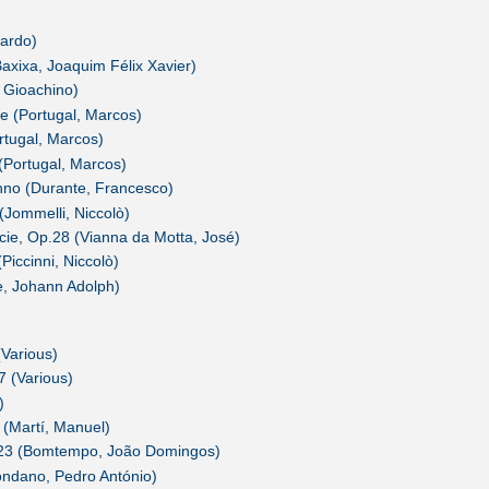
ardo)
Baxixa, Joaquim Félix Xavier)
 Gioachino)
le (Portugal, Marcos)
rtugal, Marcos)
(Portugal, Marcos)
anno (Durante, Francesco)
Jommelli, Niccolò)
cie, Op.28 (Vianna da Motta, José)
Piccinni, Niccolò)
e, Johann Adolph)
(Various)
 (Various)
)
 (Martí, Manuel)
23 (Bomtempo, João Domingos)
ondano, Pedro António)