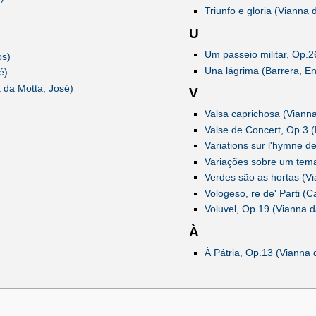
Triunfo e gloria (Vianna 
U
Um passeio militar, Op.2
os)
Una lágrima (Barrera, En
é)
 da Motta, José)
V
Valsa caprichosa (Vianna
Valse de Concert, Op.3 (
Variations sur l'hymne d
Variações sobre um tema 
Verdes são as hortas (Vi
Vologeso, re de' Parti (C
Voluvel, Op.19 (Vianna d
À
À Pátria, Op.13 (Vianna 