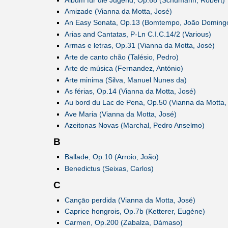
Amizade (Vianna da Motta, José)
An Easy Sonata, Op.13 (Bomtempo, João Doming
Arias and Cantatas, P-Ln C.I.C.14/2 (Various)
Armas e letras, Op.31 (Vianna da Motta, José)
Arte de canto chão (Talésio, Pedro)
Arte de música (Fernandez, António)
Arte minima (Silva, Manuel Nunes da)
As férias, Op.14 (Vianna da Motta, José)
Au bord du Lac de Pena, Op.50 (Vianna da Motta,
Ave Maria (Vianna da Motta, José)
Azeitonas Novas (Marchal, Pedro Anselmo)
B
Ballade, Op.10 (Arroio, João)
Benedictus (Seixas, Carlos)
C
Cançāo perdida (Vianna da Motta, José)
Caprice hongrois, Op.7b (Ketterer, Eugène)
Carmen, Op.200 (Zabalza, Dámaso)