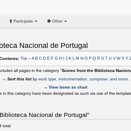
Participate
Other
ioteca Nacional de Portugal
Top
–
A
B
C
D
E
F
G
H
I
J
K
L
M
N
O
P
Q
R
S
T
U
V
W
X
Y
Contents:
ncludes all pages in the category "
Scores from the Biblioteca Nacion
→
Sort this list
by
work type, instrumentation, composer, and more
.
→
View items as chart
s in this category have been designated as such via use of the templa
Biblioteca Nacional de Portugal"
4
total.