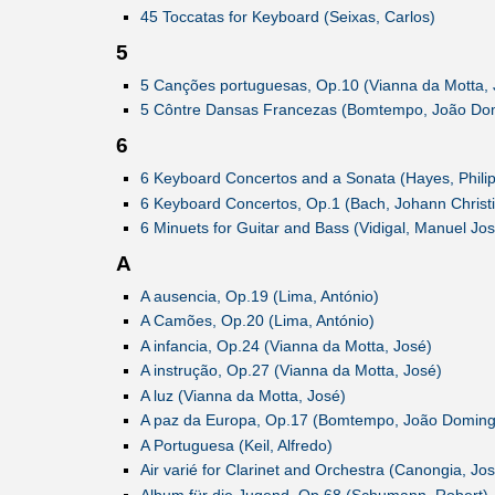
45 Toccatas for Keyboard (Seixas, Carlos)
5
5 Canções portuguesas, Op.10 (Vianna da Motta, 
5 Côntre Dansas Francezas (Bomtempo, João Do
6
6 Keyboard Concertos and a Sonata (Hayes, Philip
6 Keyboard Concertos, Op.1 (Bach, Johann Christ
6 Minuets for Guitar and Bass (Vidigal, Manuel Jos
A
A ausencia, Op.19 (Lima, António)
A Camões, Op.20 (Lima, António)
A infancia, Op.24 (Vianna da Motta, José)
A instrução, Op.27 (Vianna da Motta, José)
A luz (Vianna da Motta, José)
A paz da Europa, Op.17 (Bomtempo, João Doming
A Portuguesa (Keil, Alfredo)
Air varié for Clarinet and Orchestra (Canongia, Jos
Album für die Jugend, Op.68 (Schumann, Robert)