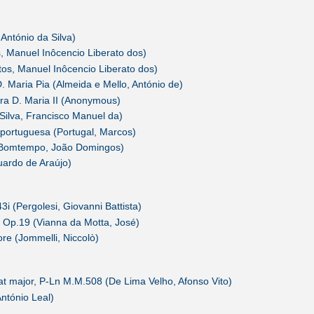
António da Silva)
s, Manuel Inôcencio Liberato dos)
tos, Manuel Inôcencio Liberato dos)
. Maria Pia (Almeida e Mello, António de)
ora D. Maria II (Anonymous)
(Silva, Francisco Manuel da)
 portuguesa (Portugal, Marcos)
(Bomtempo, João Domingos)
ardo de Araújo)
43i (Pergolesi, Giovanni Battista)
 Op.19 (Vianna da Motta, José)
ore (Jommelli, Niccolò)
at major, P-Ln M.M.508 (De Lima Velho, Afonso Vito)
António Leal)