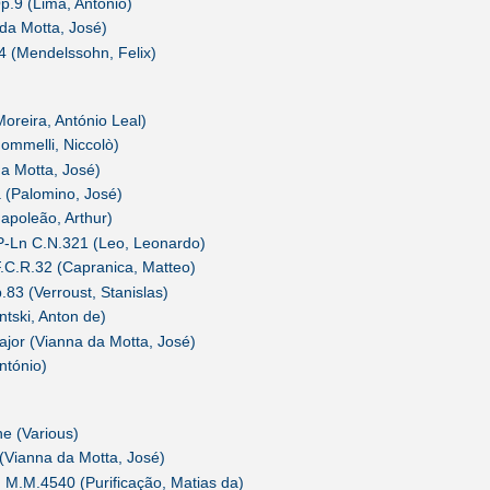
.9 (Lima, António)
da Motta, José)
4 (Mendelssohn, Felix)
Moreira, António Leal)
Jommelli, Niccolò)
a Motta, José)
 (Palomino, José)
apoleão, Arthur)
 P-Ln C.N.321 (Leo, Leonardo)
 F.C.R.32 (Capranica, Matteo)
.83 (Verroust, Stanislas)
tski, Anton de)
major (Vianna da Motta, José)
ntónio)
e (Various)
(Vianna da Motta, José)
 M.M.4540 (Purificação, Matias da)