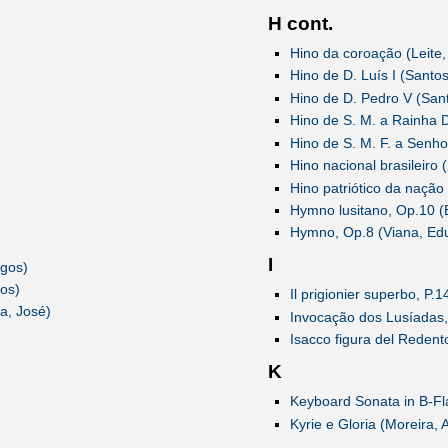
H cont.
Hino da coroação (Leite, 
Hino de D. Luís I (Santo
Hino de D. Pedro V (San
Hino de S. M. a Rainha D
Hino de S. M. F. a Senh
Hino nacional brasileiro 
Hino patriótico da nação
Hymno lusitano, Op.10 
Hymno, Op.8 (Viana, Edu
I
gos)
os)
Il prigionier superbo, P.1
a, José)
Invocação dos Lusíadas,
Isacco figura del Redent
K
Keyboard Sonata in B-Fl
Kyrie e Gloria (Moreira, 