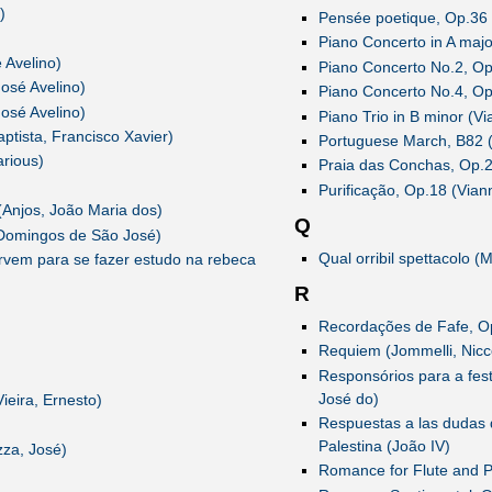
)
Pensée poetique, Op.36 
Piano Concerto in A majo
 Avelino)
Piano Concerto No.2, Op
José Avelino)
Piano Concerto No.4, O
José Avelino)
Piano Trio in B minor (V
ptista, Francisco Xavier)
Portuguese March, B82
arious)
Praia das Conchas, Op.2
Purificação, Op.18 (Vian
(Anjos, João Maria dos)
Q
 Domingos de São José)
Qual orribil spettacolo (M
servem para se fazer estudo na rebeca
R
Recordações de Fafe, Op
Requiem (Jommelli, Nicc
Responsórios para a fest
José do)
ieira, Ernesto)
Respuestas a las dudas 
Palestina (João IV)
zza, José)
Romance for Flute and P