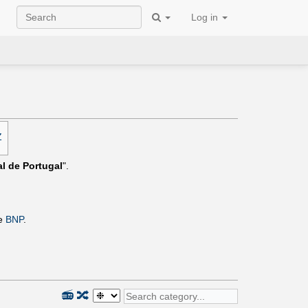
Log in
Z
al de Portugal
".
te
BNP
.
📻
🔀