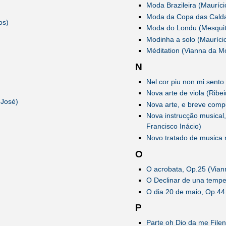
Moda Brazileira (Mauríci
Moda da Copa das Calda
os)
Moda do Londu (Mesquit
Modinha a solo (Maurício
Méditation (Vianna da Mo
N
Nel cor piu non mi sento
Nova arte de viola (Ribe
 José)
Nova arte, e breve comp
Nova instrucção musical,
Francisco Inácio)
Novo tratado de musica m
O
O acrobata, Op.25 (Vian
O Declinar de una tempe
O dia 20 de maio, Op.44
P
Parte oh Dio da me File