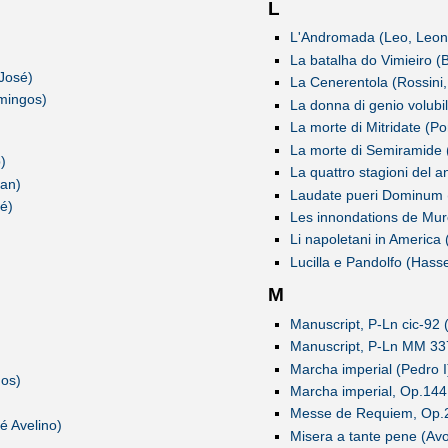
L
L'Andromada (Leo, Leon
La batalha do Vimieiro (
José)
La Cenerentola (Rossini,
mingos)
La donna di genio volubi
La morte di Mitridate (Po
La morte di Semiramide 
)
La quattro stagioni del 
ian)
Laudate pueri Dominum (
é)
Les innondations de Mur
Li napoletani in America (
Lucilla e Pandolfo (Hass
M
Manuscript, P-Ln cic-92 
Manuscript, P-Ln MM 337
Marcha imperial (Pedro I
os)
Marcha imperial, Op.144
Messe de Requiem, Op.
é Avelino)
Misera a tante pene (Av