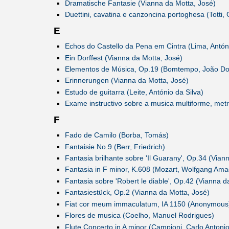
Dramatische Fantasie (Vianna da Motta, José)
Duettini, cavatina e canzoncina portoghesa (Totti,
E
Echos do Castello da Pena em Cintra (Lima, Antón
Ein Dorffest (Vianna da Motta, José)
Elementos de Música, Op.19 (Bomtempo, João D
Erinnerungen (Vianna da Motta, José)
Estudo de guitarra (Leite, António da Silva)
Exame instructivo sobre a musica multiforme, metr
F
Fado de Camilo (Borba, Tomás)
Fantaisie No.9 (Berr, Friedrich)
Fantasia brilhante sobre 'Il Guarany', Op.34 (Vian
Fantasia in F minor, K.608 (Mozart, Wolfgang Am
Fantasia sobre 'Robert le diable', Op.42 (Vianna d
Fantasiestück, Op.2 (Vianna da Motta, José)
Fiat cor meum immaculatum, IA 1150 (Anonymous
Flores de musica (Coelho, Manuel Rodrigues)
Flute Concerto in A minor (Campioni, Carlo Antonio