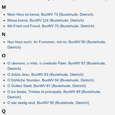
M
Mein Herz ist bereit, BuxWV 73 (Buxtehude, Dietrich)
Missa brevis, BuxWV 114 (Buxtehude, Dietrich)
Mit Fried und Freud, BuxWV 76 (Buxtehude, Dietrich)
N
Nun freut euch, ihr Frommen, mit nir, BuxWV 80 (Buxtehude,
Dietrich)
O
O clemens, o mitis, o coelestis Pater, BuxWV 82 (Buxtehude,
Dietrich)
O dulcis Jesu, BuxWV 83 (Buxtehude, Dietrich)
O fröhliche Stunden, BuxWV 84 (Buxtehude, Dietrich)
O Gottes Stadt, BuxWV 87 (Buxtehude, Dietrich)
O lux beata, Trinitas et principalis, BuxWV 89 (Buxtehude,
Dietrich)
O wie seelig sind, BuxWV 90 (Buxtehude, Dietrich)
Q