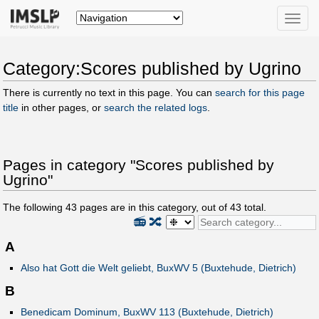
Toggle
naviga
Category:Scores published by Ugrino
There is currently no text in this page. You can
search for this page
title
in other pages, or
search the related logs
.
Pages in category "Scores published by
Ugrino"
The following
43
pages are in this category, out of
43
total.
📻
🔀
A
Also hat Gott die Welt geliebt, BuxWV 5 (Buxtehude, Dietrich)
B
Benedicam Dominum, BuxWV 113 (Buxtehude, Dietrich)