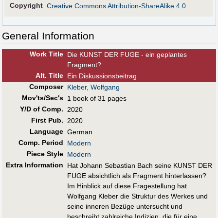
Copyright
Creative Commons Attribution-ShareAlike 4.0
General Information
Work Title
Die KUNST DER FUGE - ein geplantes
Fragment?
Alt
.
Title
Ein Diskussionsbeitrag
Composer
Kleber, Wolfgang
Mov'ts/Sec's
1 book of 31 pages
Y/D of Comp.
2020
First Pub
.
2020
Language
German
Comp. Period
Modern
Piece Style
Modern
Extra Information
Hat Johann Sebastian Bach seine KUNST DER
FUGE absichtlich als Fragment hinterlassen?
Im Hinblick auf diese Fragestellung hat
Wolfgang Kleber die Struktur des Werkes und
seine inneren Bezüge untersucht und
beschreibt zahlreiche Indizien, die für eine