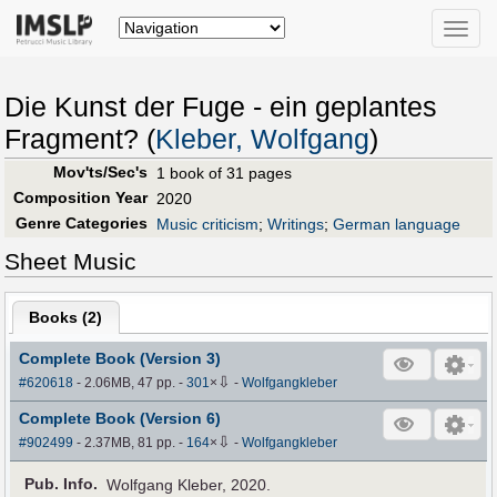
Toggle
naviga
Die Kunst der Fuge - ein geplantes
Fragment? (
Kleber, Wolfgang
)
Mov'ts/Sec's
1 book of 31 pages
Composition Year
2020
Genre Categories
Music criticism
;
Writings
;
German language
Sheet Music
Books (
2
)
Complete Book (Version 3)
⇩
#620618
- 2.06MB, 47 pp.
-
301
×
-
Wolfgangkleber
Complete Book (Version 6)
⇩
#902499
- 2.37MB, 81 pp.
-
164
×
-
Wolfgangkleber
Pub
.
Info.
Wolfgang Kleber, 2020.