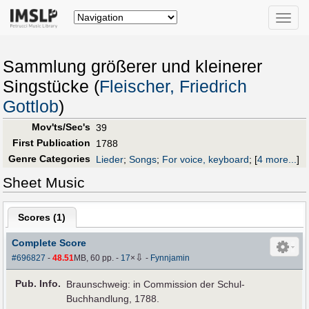
Toggle
naviga
Sammlung größerer und kleinerer
Singstücke (
Fleischer, Friedrich
Gottlob
)
Mov'ts/Sec's
39
First Publication
1788
Genre Categories
Lieder
;
Songs
;
For voice, keyboard
;
[
4 more...
]
Sheet Music
Scores (
1
)
Complete Score
⇩
#696827
-
48.51
MB, 60 pp.
-
17
×
-
Fynnjamin
Pub
.
Info.
Braunschweig: in Commission der Schul-
Buchhandlung, 1788.