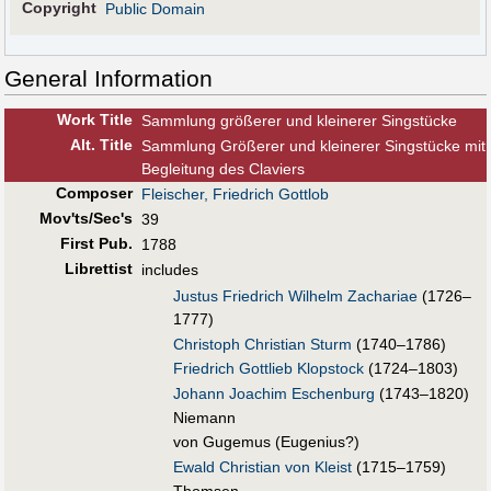
Copyright
Public Domain
General Information
Work Title
Sammlung größerer und kleinerer Singstücke
Alt
.
Title
Sammlung Größerer und kleinerer Singstücke mit
Begleitung des Claviers
Composer
Fleischer, Friedrich Gottlob
Mov'ts/Sec's
39
First Pub
.
1788
Librettist
includes
Justus Friedrich Wilhelm Zachariae
(1726–
1777)
Christoph Christian Sturm
(1740–1786)
Friedrich Gottlieb Klopstock
(1724–1803)
Johann Joachim Eschenburg
(1743–1820)
Niemann
von Gugemus (Eugenius?)
Ewald Christian von Kleist
(1715–1759)