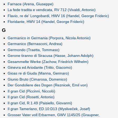
Farnace (Arena, Giuseppe)
La fede tradita e vendicata, RV 712 (Vivaldi, Antonio)
Flavio, re de' Longobardi, HWV 16 (Handel, George Frideric)
Floridante, HWV 14 (Handel, George Frideric)
G
Germanico in Germania (Porpora, Nicola Antonio)
Germanico (Bernasconi, Andrea)
Germondo (Traetta, Tommaso)
Gerone tiranno di Siracusa (Hasse, Johann Adolph)
Gesammelte Werke (Zachow, Friedrich Wilhelm)
Ginevra ed Ariodante (Tritto, Giacomo)
Gioas re di Giuda (Manna, Gennaro)
Giunio Bruto (Cimarosa, Domenico)
Der Gondoliere des Dogen (Reznicek, Emil von)
Il gran Cid (Piccinni, Niccolò)
Il gran Cid (Rosetti, Antonio)
Il gran Cid, R.1.49 (Paisiello, Giovanni)
Il gran Tamerlano, ED.10:D13 (Mysliveček, Josef)
Grosser Vater voll Erbarmen, GWV 1145/25 (Graupner,