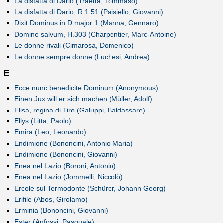
La disfatta di Dario (Traetta, Tommaso)
La disfatta di Dario, R.1.51 (Paisiello, Giovanni)
Dixit Dominus in D major 1 (Manna, Gennaro)
Domine salvum, H.303 (Charpentier, Marc-Antoine)
Le donne rivali (Cimarosa, Domenico)
Le donne sempre donne (Luchesi, Andrea)
E
Ecce nunc benedicite Dominum (Anonymous)
Einen Jux will er sich machen (Müller, Adolf)
Elisa, regina di Tiro (Galuppi, Baldassare)
Ellys (Litta, Paolo)
Emira (Leo, Leonardo)
Endimione (Bononcini, Antonio Maria)
Endimione (Bononcini, Giovanni)
Enea nel Lazio (Boroni, Antonio)
Enea nel Lazio (Jommelli, Niccolò)
Ercole sul Termodonte (Schürer, Johann Georg)
Erifile (Abos, Girolamo)
Erminia (Bononcini, Giovanni)
Ester (Anfossi, Pasquale)