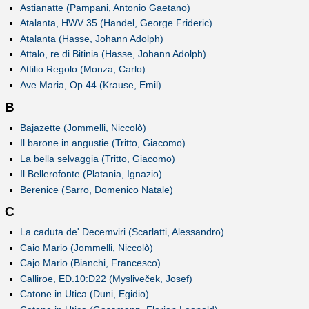
Astianatte (Pampani, Antonio Gaetano)
Atalanta, HWV 35 (Handel, George Frideric)
Atalanta (Hasse, Johann Adolph)
Attalo, re di Bitinia (Hasse, Johann Adolph)
Attilio Regolo (Monza, Carlo)
Ave Maria, Op.44 (Krause, Emil)
B
Bajazette (Jommelli, Niccolò)
Il barone in angustie (Tritto, Giacomo)
La bella selvaggia (Tritto, Giacomo)
Il Bellerofonte (Platania, Ignazio)
Berenice (Sarro, Domenico Natale)
C
La caduta de' Decemviri (Scarlatti, Alessandro)
Caio Mario (Jommelli, Niccolò)
Cajo Mario (Bianchi, Francesco)
Calliroe, ED.10:D22 (Mysliveček, Josef)
Catone in Utica (Duni, Egidio)