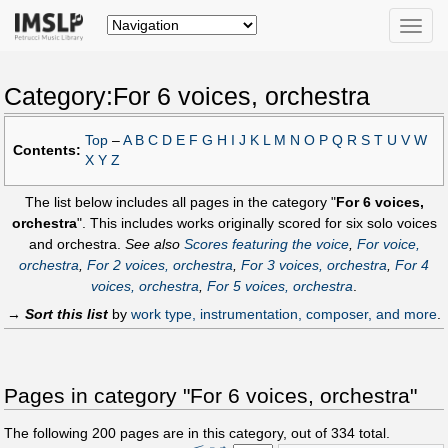
Toggle
naviga
Category:For 6 voices, orchestra
Top
–
A
B
C
D
E
F
G
H
I
J
K
L
M
N
O
P
Q
R
S
T
U
V
W
Contents:
X
Y
Z
The list below includes all pages in the category "
For 6 voices,
orchestra
". This includes works originally scored for six solo voices
and orchestra.
See also
Scores featuring the voice
,
For voice,
orchestra
,
For 2 voices, orchestra
,
For 3 voices, orchestra
,
For 4
voices, orchestra
,
For 5 voices, orchestra
.
→
Sort this list
by
work type, instrumentation, composer, and more
.
Pages in category "For 6 voices, orchestra"
The following
200
pages are in this category, out of
334
total.