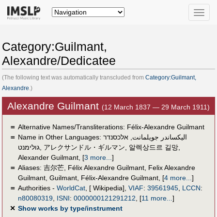
Toggle
naviga
Category:Guilmant,
Alexandre/Dedicatee
(The following text was automatically transcluded from
Category:Guilmant,
Alexandre
.)
Alexandre Guilmant
(12 March 1837 — 29 March 1911)
＝
Alternative Names/Transliterations: Félix-Alexandre Guilmant
＝
Name in Other Languages:
אלכסנדר
,
اليكساندر جويلمانت
גולימנט
,
アレクサンドル・ギルマン
,
알렉상드르 길망
,
Alexander Guilmant
,
[
3 more...
]
＝
Aliases:
吉尔芒
,
Félix Alexandre Guilmant
,
Felix Alexandre
Guilmant
,
Guilmant
,
Félix-Alexandre Guilmant
,
[
4 more...
]
＝
Authorities -
WorldCat
, [ Wikipedia],
VIAF
:
39561945
,
LCCN
:
n80080319
,
ISNI
:
0000000121291212
,
[
11 more...
]
✕
Show works by type/instrument