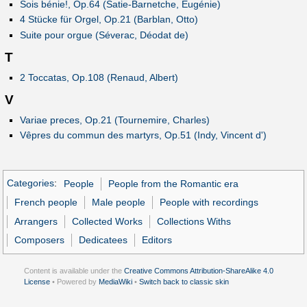
Sois bénie!, Op.64 (Satie-Barnetche, Eugénie)
4 Stücke für Orgel, Op.21 (Barblan, Otto)
Suite pour orgue (Séverac, Déodat de)
T
2 Toccatas, Op.108 (Renaud, Albert)
V
Variae preces, Op.21 (Tournemire, Charles)
Vêpres du commun des martyrs, Op.51 (Indy, Vincent d')
Categories
:
People
People from the Romantic era
French people
Male people
People with recordings
Arrangers
Collected Works
Collections Withs
Composers
Dedicatees
Editors
Content is available under the
Creative Commons Attribution-ShareAlike 4.0
License
• Powered by
MediaWiki
•
Switch back to classic skin