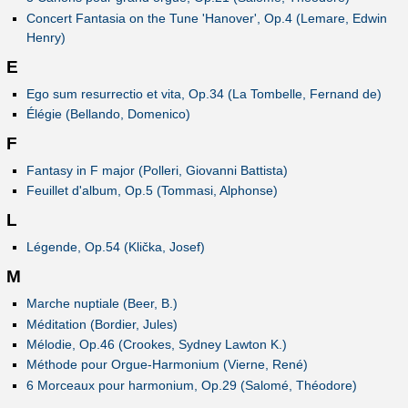
Concert Fantasia on the Tune 'Hanover', Op.4 (Lemare, Edwin
Henry)
E
Ego sum resurrectio et vita, Op.34 (La Tombelle, Fernand de)
Élégie (Bellando, Domenico)
F
Fantasy in F major (Polleri, Giovanni Battista)
Feuillet d'album, Op.5 (Tommasi, Alphonse)
L
Légende, Op.54 (Klička, Josef)
M
Marche nuptiale (Beer, B.)
Méditation (Bordier, Jules)
Mélodie, Op.46 (Crookes, Sydney Lawton K.)
Méthode pour Orgue-Harmonium (Vierne, René)
6 Morceaux pour harmonium, Op.29 (Salomé, Théodore)