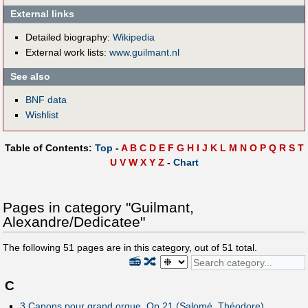
External links
Detailed biography:
Wikipedia
External work lists:
www.guilmant.nl
See also
BNF data
Wishlist
Table of Contents:
Top
-
A
B
C
D
E
F
G
H
I
J
K
L
M
N
O
P
Q
R
S
T
U
V
W
X
Y
Z
-
Chart
Pages in category "Guilmant,
Alexandre/Dedicatee"
The following
51
pages are in this category, out of
51
total.
📻
🔀
C
3 Canons pour grand orgue, Op.21 (Salomé, Théodore)