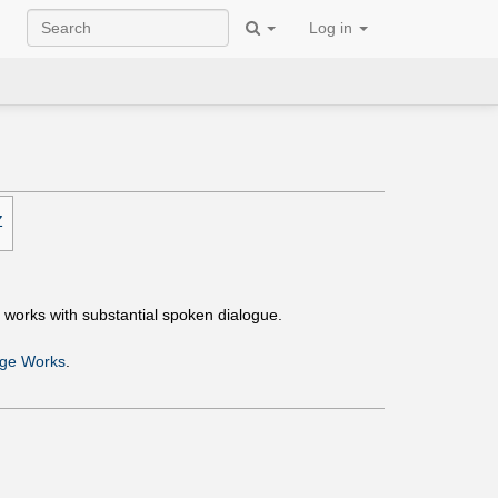
Log in
Z
 works with substantial spoken dialogue.
ge Works
.