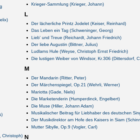
Krieger-Sammlung (Krieger, Johann)
g
L
lix)
Der lächerliche Printz Jodelet (Keiser, Reinhard)
Das Leben ein Tag (Schweninger, Georg)
Lieb' und Treue (Reichardt, Johann Friedrich)
Der liebe Augustin (Bittner, Julius)
Ludlams Hule (Weyse, Christoph Ernst Friedrich)
Die lustigen Weiber von Windsor, Kr.306 (Dittersdorf, Ca
M
Der Mandarin (Ritter, Peter)
Der Märchenspiegel, Op.21 (Wehrli, Werner)
Mariotta (Gade, Niels)
Die Marketenderin (Humperdinck, Engelbert)
Die Muse (Hiller, Johann Adam)
Musikalischer Beitrag für Liebhaber des deutschen Sin
s)
Der Musikdirektor am Hofe des Kaisers in Siam (Schin
Mutter Sibylle, Op.9 (Vogler, Carl)
 Christoph)
N