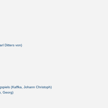
rl Ditters von)
gspiels (Kaffka, Johann Christoph)
n, Georg)