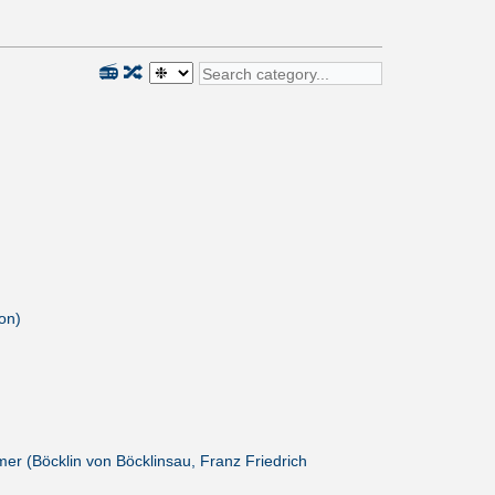
📻
🔀
on)
er (Böcklin von Böcklinsau, Franz Friedrich