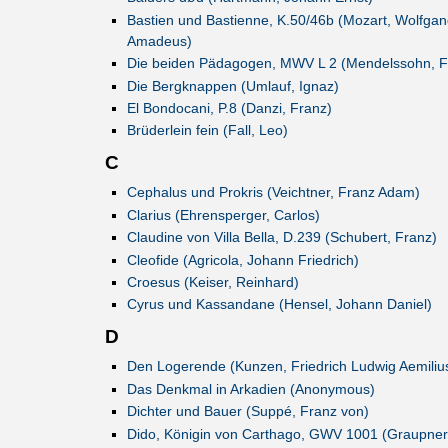
Bastien und Bastienne, K.50/46b (Mozart, Wolfgan
Amadeus)
Die beiden Pädagogen, MWV L 2 (Mendelssohn, Fe
Die Bergknappen (Umlauf, Ignaz)
El Bondocani, P.8 (Danzi, Franz)
Brüderlein fein (Fall, Leo)
C
Cephalus und Prokris (Veichtner, Franz Adam)
Clarius (Ehrensperger, Carlos)
Claudine von Villa Bella, D.239 (Schubert, Franz)
Cleofide (Agricola, Johann Friedrich)
Croesus (Keiser, Reinhard)
Cyrus und Kassandane (Hensel, Johann Daniel)
D
Den Logerende (Kunzen, Friedrich Ludwig Aemiliu
Das Denkmal in Arkadien (Anonymous)
Dichter und Bauer (Suppé, Franz von)
Dido, Königin von Carthago, GWV 1001 (Graupner,