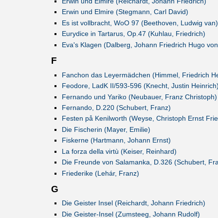
Erwin und Elmire (Reichardt, Johann Friedrich)
Erwin und Elmire (Stegmann, Carl David)
Es ist vollbracht, WoO 97 (Beethoven, Ludwig van)
Eurydice in Tartarus, Op.47 (Kuhlau, Friedrich)
Eva's Klagen (Dalberg, Johann Friedrich Hugo von
F
Fanchon das Leyermädchen (Himmel, Friedrich He
Feodore, LadK II/593-596 (Knecht, Justin Heinrich
Fernando und Yariko (Neubauer, Franz Christoph)
Fernando, D.220 (Schubert, Franz)
Festen på Kenilworth (Weyse, Christoph Ernst Frie
Die Fischerin (Mayer, Emilie)
Fiskerne (Hartmann, Johann Ernst)
La forza della virtù (Keiser, Reinhard)
Die Freunde von Salamanka, D.326 (Schubert, Fr
Friederike (Lehár, Franz)
G
Die Geister Insel (Reichardt, Johann Friedrich)
Die Geister-Insel (Zumsteeg, Johann Rudolf)