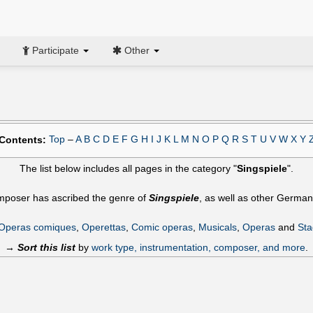
Participate
Other
Top
–
A
B
C
D
E
F
G
H
I
J
K
L
M
N
O
P
Q
R
S
T
U
V
W
X
Y
Contents:
The list below includes all pages in the category "
Singspiele
".
omposer has ascribed the genre of
Singspiele
, as well as other German
Operas comiques
,
Operettas
,
Comic operas
,
Musicals
,
Operas
and
Sta
→
Sort this list
by
work type, instrumentation, composer, and more
.