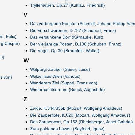
Trylleharpen, Op.27 (Kuhlau, Friedrich)
V
Das verborgene Fenster (Schmidt, Johann Philipp Sam
Die Verschworenen, D.787 (Schubert, Franz)
, Felix)
Das versunkene Dorf (Kárnauke, Kurt)
rg Caspar)
Der vierjährige Posten, D.190 (Schubert, Franz)
Die Vögel, Op.30 (Braunfels, Walter)
s)
W
Walpurgi-Zauber (Sauer, Luise)
Walzer aus Wien (Various)
rs von)
Wanderers Ziel (Suppé, Franz von)
Winternachtsdroom (Boeck, August de)
Z
Zaide, K.344/336b (Mozart, Wolfgang Amadeus)
Die Zauberflöte, K.620 (Mozart, Wolfgang Amadeus)
Das Zauberwort, Op.153 (Rheinberger, Josef Gabriel)
Zum goldenen Löwen (Seyfried, Ignaz)