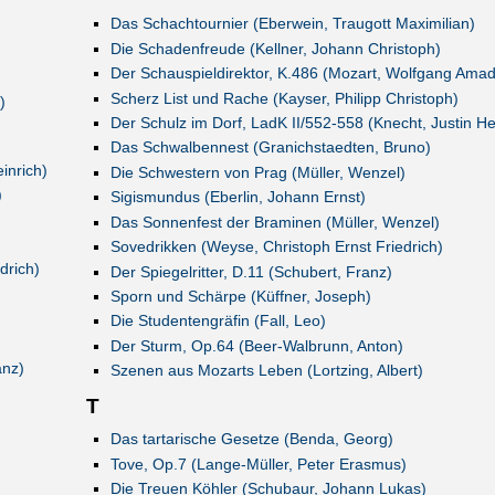
Das Schachtournier (Eberwein, Traugott Maximilian)
Die Schadenfreude (Kellner, Johann Christoph)
Der Schauspieldirektor, K.486 (Mozart, Wolfgang Ama
Scherz List und Rache (Kayser, Philipp Christoph)
)
Der Schulz im Dorf, LadK II/552-558 (Knecht, Justin He
Das Schwalbennest (Granichstaedten, Bruno)
inrich)
Die Schwestern von Prag (Müller, Wenzel)
)
Sigismundus (Eberlin, Johann Ernst)
Das Sonnenfest der Braminen (Müller, Wenzel)
Sovedrikken (Weyse, Christoph Ernst Friedrich)
drich)
Der Spiegelritter, D.11 (Schubert, Franz)
Sporn und Schärpe (Küffner, Joseph)
Die Studentengräfin (Fall, Leo)
Der Sturm, Op.64 (Beer-Walbrunn, Anton)
anz)
Szenen aus Mozarts Leben (Lortzing, Albert)
T
Das tartarische Gesetze (Benda, Georg)
Tove, Op.7 (Lange-Müller, Peter Erasmus)
Die Treuen Köhler (Schubaur, Johann Lukas)