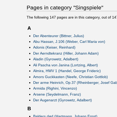
Pages in category "Singspiele"
The following
147
pages are in this category, out of
14
A
Der Abenteurer (Bittner, Julius)
Abu Hassan, J.106 (Weber, Carl Maria von)
Adonis (Keiser, Reinhard)
Der Aerndtekranz (Hiller, Johann Adam)
Aladin (Gyrowetz, Adalbert)
Ali Pascha von Janina (Lortzing, Albert)
Almira, HWV 1 (Handel, George Frideric)
Amors Guckkasten (Neefe, Christian Gottlob)
Der arme Heinrich, Op.37 (Rheinberger, Josef Gabr
Armida (Righini, Vincenzo)
Arsene (Seydelmann, Franz)
Der Augenarzt (Gyrowetz, Adalbert)
B
Balders død (Hartmann, Johann Ernst)