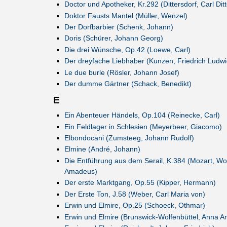
Doctor und Apotheker, Kr.292 (Dittersdorf, Carl Dit
Doktor Fausts Mantel (Müller, Wenzel)
Der Dorfbarbier (Schenk, Johann)
Doris (Schürer, Johann Georg)
Die drei Wünsche, Op.42 (Loewe, Carl)
Der dreyfache Liebhaber (Kunzen, Friedrich Ludwi
Le due burle (Rösler, Johann Josef)
Der dumme Gärtner (Schack, Benedikt)
E
Ein Abenteuer Händels, Op.104 (Reinecke, Carl)
Ein Feldlager in Schlesien (Meyerbeer, Giacomo)
Elbondocani (Zumsteeg, Johann Rudolf)
Elmine (André, Johann)
Die Entführung aus dem Serail, K.384 (Mozart, Wo
Amadeus)
Der erste Marktgang, Op.55 (Kipper, Hermann)
Der Erste Ton, J.58 (Weber, Carl Maria von)
Erwin und Elmire, Op.25 (Schoeck, Othmar)
Erwin und Elmire (Brunswick-Wolfenbüttel, Anna A