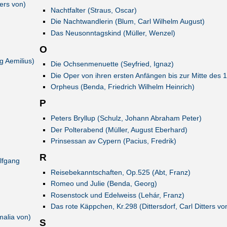
ters von)
Nachtfalter (Straus, Oscar)
Die Nachtwandlerin (Blum, Carl Wilhelm August)
Das Neusonntagskind (Müller, Wenzel)
O
g Aemilius)
Die Ochsenmenuette (Seyfried, Ignaz)
Die Oper von ihren ersten Anfängen bis zur Mitte des 1
Orpheus (Benda, Friedrich Wilhelm Heinrich)
P
Peters Bryllup (Schulz, Johann Abraham Peter)
Der Polterabend (Müller, August Eberhard)
Prinsessan av Cypern (Pacius, Fredrik)
R
lfgang
Reisebekanntschaften, Op.525 (Abt, Franz)
Romeo und Julie (Benda, Georg)
Rosenstock und Edelweiss (Lehár, Franz)
Das rote Käppchen, Kr.298 (Dittersdorf, Carl Ditters vo
malia von)
S