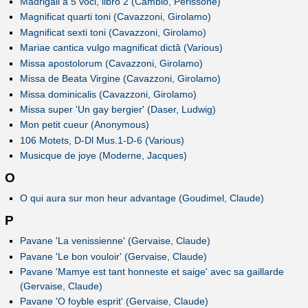
Madrigali a 5 voci, libro 2 (Cambio, Perissone)
Magnificat quarti toni (Cavazzoni, Girolamo)
Magnificat sexti toni (Cavazzoni, Girolamo)
Mariae cantica vulgo magnificat dictâ (Various)
Missa apostolorum (Cavazzoni, Girolamo)
Missa de Beata Virgine (Cavazzoni, Girolamo)
Missa dominicalis (Cavazzoni, Girolamo)
Missa super 'Un gay bergier' (Daser, Ludwig)
Mon petit cueur (Anonymous)
106 Motets, D-Dl Mus.1-D-6 (Various)
Musicque de joye (Moderne, Jacques)
O
O qui aura sur mon heur advantage (Goudimel, Claude)
P
Pavane 'La venissienne' (Gervaise, Claude)
Pavane 'Le bon vouloir' (Gervaise, Claude)
Pavane 'Mamye est tant honneste et saige' avec sa gaillarde
(Gervaise, Claude)
Pavane 'O foyble esprit' (Gervaise, Claude)