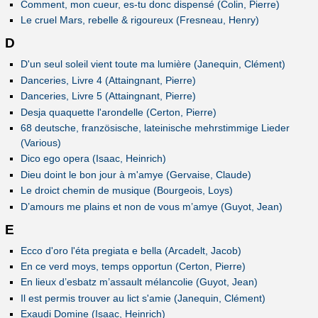
Comment, mon cueur, es-tu donc dispensé (Colin, Pierre)
Le cruel Mars, rebelle & rigoureux (Fresneau, Henry)
D
D'un seul soleil vient toute ma lumière (Janequin, Clément)
Danceries, Livre 4 (Attaingnant, Pierre)
Danceries, Livre 5 (Attaingnant, Pierre)
Desja quaquette l'arondelle (Certon, Pierre)
68 deutsche, französische, lateinische mehrstimmige Lieder
(Various)
Dico ego opera (Isaac, Heinrich)
Dieu doint le bon jour à m'amye (Gervaise, Claude)
Le droict chemin de musique (Bourgeois, Loys)
D’amours me plains et non de vous m’amye (Guyot, Jean)
E
Ecco d'oro l'éta pregiata e bella (Arcadelt, Jacob)
En ce verd moys, temps opportun (Certon, Pierre)
En lieux d’esbatz m’assault mélancolie (Guyot, Jean)
Il est permis trouver au lict s'amie (Janequin, Clément)
Exaudi Domine (Isaac, Heinrich)