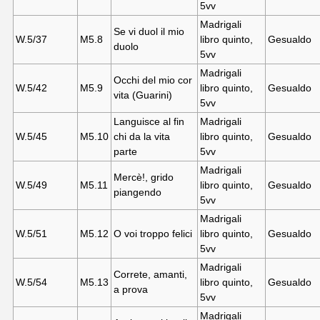
5vv
Madrigali
Se vi duol il mio
W.5/37
M5.
8
libro quinto,
Gesualdo
duolo
5vv
Madrigali
Occhi del mio cor
W.5/42
M5.
9
libro quinto,
Gesualdo
vita (Guarini)
5vv
Languisce al fin
Madrigali
W.5/45
M5.10
chi da la vita
libro quinto,
Gesualdo
parte
5vv
Madrigali
Mercè!, grido
W.5/49
M5.11
libro quinto,
Gesualdo
piangendo
5vv
Madrigali
W.5/51
M5.12
O voi troppo felici
libro quinto,
Gesualdo
5vv
Madrigali
Correte, amanti,
W.5/54
M5.13
libro quinto,
Gesualdo
a prova
5vv
Madrigali