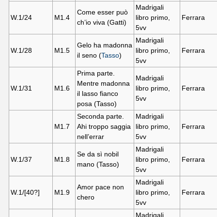
Madrigali
Come esser può
W.1/24
M1.
4
libro primo,
Ferrara
ch’io viva (Gatti)
5vv
Madrigali
Gelo ha madonna
W.1/28
M1.
5
libro primo,
Ferrara
il seno (
Tasso
)
5vv
Prima parte.
Madrigali
Mentre madonna
W.1/31
M1.
6
libro primo,
Ferrara
il lasso fianco
5vv
posa (Tasso)
Seconda parte.
Madrigali
M1.
7
Ahi troppo saggia
libro primo,
Ferrara
nell’errar
5vv
Madrigali
Se da sì nobil
W.1/37
M1.
8
libro primo,
Ferrara
mano (Tasso)
5vv
Madrigali
Amor pace non
W.1/[40?]
M1.
9
libro primo,
Ferrara
chero
5vv
Madrigali