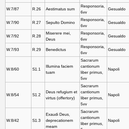
Responsoria,
W.7/87
R.26
Aestimatus sum
Gesualdo
6vv
Responsoria,
W.7/90
R.27
Sepulto Domino
Gesualdo
6vv
Miserere mei,
Responsoria,
W.7/92
R.28
Gesualdo
Deus
6vv
Responsoria,
W.7/93
R.29
Benedictus
Gesualdo
6vv
Sacrarum
Illumina faciem
cantionum
W.8/60
S1.
1
Napoli
tuam
liber primus,
5vv
Sacrarum
Deus refugium et
cantionum
W.8/54
S1.
2
Napoli
virtus (offertory)
liber primus,
5vv
Sacrarum
Exaudi Deus,
cantionum
W.8/42
S1.
3
deprecationem
Napoli
liber primus,
meam