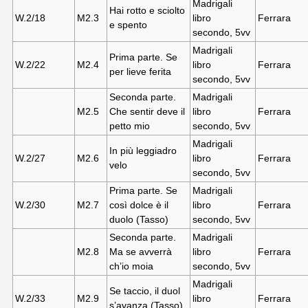
Madrigali
Hai rotto e sciolto
W.2/18
M2.
3
libro
Ferrara
e spento
secondo, 5vv
Madrigali
Prima parte. Se
W.2/22
M2.
4
libro
Ferrara
per lieve ferita
secondo, 5vv
Seconda parte.
Madrigali
M2.
5
Che sentir deve il
libro
Ferrara
petto mio
secondo, 5vv
Madrigali
In più leggiadro
W.2/27
M2.
6
libro
Ferrara
velo
secondo, 5vv
Prima parte. Se
Madrigali
W.2/30
M2.
7
così dolce è il
libro
Ferrara
duolo (Tasso)
secondo, 5vv
Seconda parte.
Madrigali
M2.
8
Ma se avverrà
libro
Ferrara
ch’io moia
secondo, 5vv
Madrigali
Se taccio, il duol
W.2/33
M2.
9
libro
Ferrara
s’avanza (Tasso)