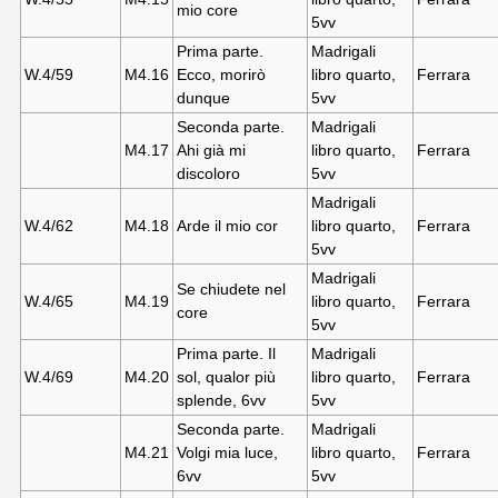
mio core
5vv
Prima parte.
Madrigali
W.4/59
M4.16
Ecco, morirò
libro quarto,
Ferrara
dunque
5vv
Seconda parte.
Madrigali
M4.17
Ahi già mi
libro quarto,
Ferrara
discoloro
5vv
Madrigali
W.4/62
M4.18
Arde il mio cor
libro quarto,
Ferrara
5vv
Madrigali
Se chiudete nel
W.4/65
M4.19
libro quarto,
Ferrara
core
5vv
Prima parte. Il
Madrigali
W.4/69
M4.20
sol, qualor più
libro quarto,
Ferrara
splende, 6vv
5vv
Seconda parte.
Madrigali
M4.21
Volgi mia luce,
libro quarto,
Ferrara
6vv
5vv