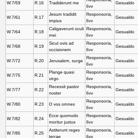
W.7/59
R.16
Tradiderunt me
Gesualdo
6vv
Jesum tradidit
Responsoria,
W.7/61
R.17
Gesualdo
impius
6vv
Caligaverunt oculi
Responsoria,
W.7/64
R.18
Gesualdo
mei
6vv
Sicut ovis ad
Responsoria,
W.7/68
R.19
Gesualdo
occisionem
6vv
Responsoria,
W.7/72
R.20
Jerusalem, surge
Gesualdo
6vv
Plange quasi
Responsoria,
W.7/75
R.21
Gesualdo
virgo
6vv
Recessit pastor
Responsoria,
W.7/77
R.22
Gesualdo
noster
6vv
Responsoria,
W.7/80
R.23
O vos omnes
Gesualdo
6vv
Ecce quomodo
Responsoria,
W.7/82
R.24
Gesualdo
moritur justus
6vv
Astiterunt reges
Responsoria,
W.7/85
R.25
Gesualdo
terrae
6vv