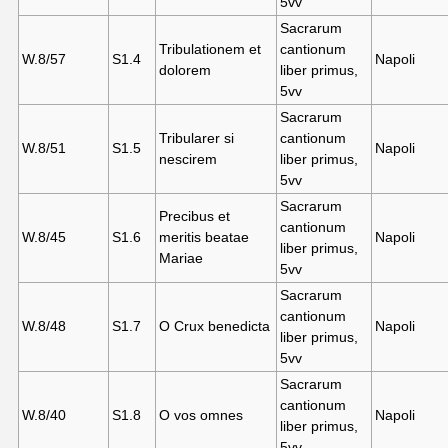
5vv
Sacrarum
Tribulationem et
cantionum
W.8/57
S1.
4
Napoli
dolorem
liber primus,
5vv
Sacrarum
Tribularer si
cantionum
W.8/51
S1.
5
Napoli
nescirem
liber primus,
5vv
Sacrarum
Precibus et
cantionum
W.8/45
S1.
6
meritis beatae
Napoli
liber primus,
Mariae
5vv
Sacrarum
cantionum
W.8/48
S1.
7
O Crux benedicta
Napoli
liber primus,
5vv
Sacrarum
cantionum
W.8/40
S1.
8
O vos omnes
Napoli
liber primus,
5vv