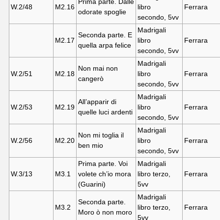
Prima parte. Dalle
W.2/48
M2.16
libro
Ferrara
odorate spoglie
secondo, 5vv
Madrigali
Seconda parte. E
M2.17
libro
Ferrara
quella arpa felice
secondo, 5vv
Madrigali
Non mai non
W.2/51
M2.18
libro
Ferrara
cangerò
secondo, 5vv
Madrigali
All’apparir di
W.2/53
M2.19
libro
Ferrara
quelle luci ardenti
secondo, 5vv
Madrigali
Non mi toglia il
W.2/56
M2.20
libro
Ferrara
ben mio
secondo, 5vv
Prima parte. Voi
Madrigali
W.3/13
M3.
1
volete ch’io mora
libro terzo,
Ferrara
(Guarini)
5vv
Madrigali
Seconda parte.
M3.
2
libro terzo,
Ferrara
Moro ò non moro
5vv