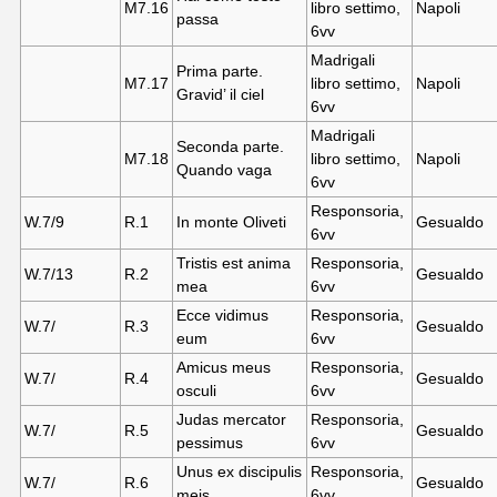
M7.16
libro settimo,
Napoli
passa
6vv
Madrigali
Prima parte.
M7.17
libro settimo,
Napoli
Gravid’ il ciel
6vv
Madrigali
Seconda parte.
M7.18
libro settimo,
Napoli
Quando vaga
6vv
Responsoria,
W.7/
9
R.
1
In monte Oliveti
Gesualdo
6vv
Tristis est anima
Responsoria,
W.7/13
R.
2
Gesualdo
mea
6vv
Ecce vidimus
Responsoria,
W.7/
R.
3
Gesualdo
eum
6vv
Amicus meus
Responsoria,
W.7/
R.
4
Gesualdo
osculi
6vv
Judas mercator
Responsoria,
W.7/
R.
5
Gesualdo
pessimus
6vv
Unus ex discipulis
Responsoria,
W.7/
R.
6
Gesualdo
meis
6vv