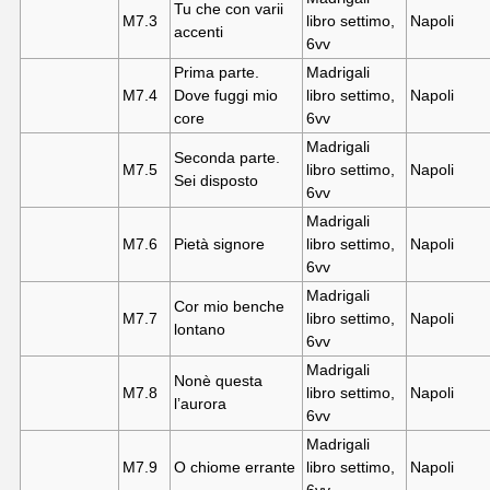
Tu che con varii
M7.
3
libro settimo,
Napoli
accenti
6vv
Prima parte.
Madrigali
M7.
4
Dove fuggi mio
libro settimo,
Napoli
core
6vv
Madrigali
Seconda parte.
M7.
5
libro settimo,
Napoli
Sei disposto
6vv
Madrigali
M7.
6
Pietà signore
libro settimo,
Napoli
6vv
Madrigali
Cor mio benche
M7.
7
libro settimo,
Napoli
lontano
6vv
Madrigali
Nonè questa
M7.
8
libro settimo,
Napoli
l’aurora
6vv
Madrigali
M7.
9
O chiome errante
libro settimo,
Napoli