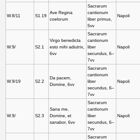
Sacrarum
Ave Regina
cantionum
W.8/11
S1.19
Napoli
coelorum
liber primus,
5vv
Sacrarum
Virgo benedicta
cantionum
W.9/
S2.
1
esto mihi adiutrix,
liber
Napoli
6vv
secundus, 6–
7vv
Sacrarum
cantionum
Da pacem,
W.9/19
S2.
2
liber
Napoli
Domine, 6vv
secundus, 6–
7vv
Sacrarum
Sana me,
cantionum
W.9/
S2.
3
Domine, et
liber
Napoli
sanabor, 6vv
secundus, 6–
7vv
Sacrarum