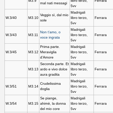
M3.
9
libro terzo,
Ferrara
mal nati messagi
5vv
Madrigali
Veggio sì, dal mio
W.3/40
M3.10
libro terzo,
Ferrara
sole
5vv
Madrigali
Non t’amo, o
W.3/43
M3.11
libro terzo,
Ferrara
voce ingrata
5vv
Prima parte.
Madrigali
W.3/45
M3.12
Meraviglia
libro terzo,
Ferrara
d’Amore
5vv
Seconda parte. Et
Madrigali
M3.13
ardo e vivo dolce
libro terzo,
Ferrara
aura gradita
5vv
Madrigali
Crudelissima
W.3/51
M3.14
libro terzo,
Ferrara
doglia
5vv
Se piange,
Madrigali
W.3/54
M3.15
ahimè, la donna
libro terzo,
Ferrara
del mio core
5vv