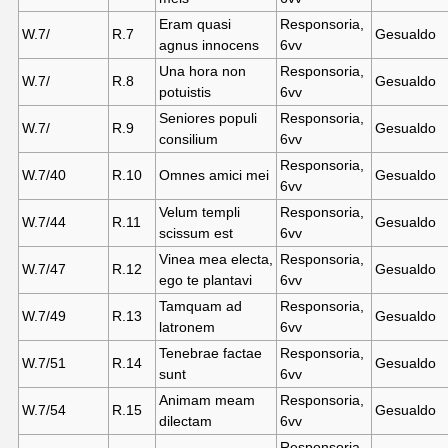
Eram quasi
Responsoria,
W.7/
R.
7
Gesualdo
agnus innocens
6vv
Una hora non
Responsoria,
W.7/
R.
8
Gesualdo
potuistis
6vv
Seniores populi
Responsoria,
W.7/
R.
9
Gesualdo
consilium
6vv
Responsoria,
W.7/40
R.10
Omnes amici mei
Gesualdo
6vv
Velum templi
Responsoria,
W.7/44
R.11
Gesualdo
scissum est
6vv
Vinea mea electa,
Responsoria,
W.7/47
R.12
Gesualdo
ego te plantavi
6vv
Tamquam ad
Responsoria,
W.7/49
R.13
Gesualdo
latronem
6vv
Tenebrae factae
Responsoria,
W.7/51
R.14
Gesualdo
sunt
6vv
Animam meam
Responsoria,
W.7/54
R.15
Gesualdo
dilectam
6vv
Responsoria,