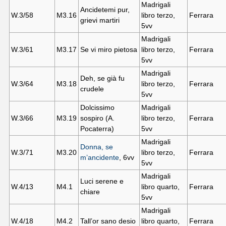
Madrigali
Ancidetemi pur,
W.3/58
M3.16
libro terzo,
Ferrara
grievi martiri
5vv
Madrigali
W.3/61
M3.17
Se vi miro pietosa
libro terzo,
Ferrara
5vv
Madrigali
Deh, se già fu
W.3/64
M3.18
libro terzo,
Ferrara
crudele
5vv
Dolcissimo
Madrigali
W.3/66
M3.19
sospiro (A.
libro terzo,
Ferrara
Pocaterra)
5vv
Madrigali
Donna, se
W.3/71
M3.20
libro terzo,
Ferrara
m’ancidente
, 6vv
5vv
Madrigali
Luci serene e
W.4/13
M4.
1
libro quarto,
Ferrara
chiare
5vv
Madrigali
W.4/18
M4.
2
Tall’or sano desio
libro quarto,
Ferrara