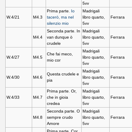
5vv
Prima parte.
Io
Madrigali
W.4/21
M4.
3
tacerò, ma nel
libro quarto,
Ferrara
silenzio mio
5vv
Seconda parte. In
Madrigali
M4.
4
van dunque ò
libro quarto,
Ferrara
crudele
5vv
Madrigali
Che fai meco,
W.4/27
M4.
5
libro quarto,
Ferrara
mio cor
5vv
Madrigali
Questa crudele e
W.4/30
M4.
6
libro quarto,
Ferrara
pia
5vv
Prima parte. Or,
Madrigali
W.4/33
M4.
7
che in gioia
libro quarto,
Ferrara
credea
5vv
Seconda parte. O
Madrigali
M4.
8
sempre crudo
libro quarto,
Ferrara
Amore
5vv
Prima parte. Cor