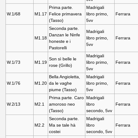
Prima parte.
Madrigali
W.1/68
M1.17
Felice primavera
libro primo,
Ferrara
(Tasso)
5vv
Seconda parte.
Madrigali
Danzan le Ninfe
M1.18
libro primo,
Ferrara
honeste e i
5vv
Pastorelli
Madrigali
Son sì belle le
W.1/73
M1.19
libro primo,
Ferrara
rose (Grillo)
5vv
Bella Angioletta,
Madrigali
W.1/76
M1.20
da le vaghe
libro primo,
Ferrara
piume (Tasso)
5vv
Prima parte. Caro
Madrigali
W.2/13
M2.
1
amoroso neo
libro
Ferrara
(Tasso)
secondo, 5vv
Seconda parte.
Madrigali
M2.
2
Ma se tale hà
libro
Ferrara
costei
secondo, 5vv