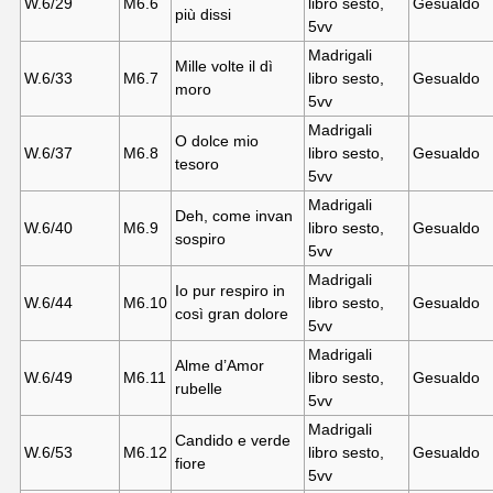
W.6/29
M6.
6
libro sesto,
Gesualdo
più dissi
5vv
Madrigali
Mille volte il dì
W.6/33
M6.
7
libro sesto,
Gesualdo
moro
5vv
Madrigali
O dolce mio
W.6/37
M6.
8
libro sesto,
Gesualdo
tesoro
5vv
Madrigali
Deh, come invan
W.6/40
M6.
9
libro sesto,
Gesualdo
sospiro
5vv
Madrigali
Io pur respiro in
W.6/44
M6.10
libro sesto,
Gesualdo
così gran dolore
5vv
Madrigali
Alme d’Amor
W.6/49
M6.11
libro sesto,
Gesualdo
rubelle
5vv
Madrigali
Candido e verde
W.6/53
M6.12
libro sesto,
Gesualdo
fiore
5vv