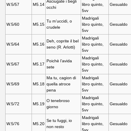
Asciugate i begli
W.5/57
M5.14
libro quinto,
Gesualdo
occhi
5vv
Madrigali
Tu m’uccidi, o
W.5/60
M5.15
libro quinto,
Gesualdo
crudele
5vv
Madrigali
Deh, coprite il bel
W.5/64
M5.16
libro quinto,
Gesualdo
seno (R. Arlotti)
5vv
Madrigali
Poichè l’avida
W.5/67
M5.17
libro quinto,
Gesualdo
sete
5vv
Ma tu, cagion di
Madrigali
W.5/69
M5.18
quella atroce
libro quinto,
Gesualdo
pena
5vv
Madrigali
O tenebroso
W.5/72
M5.19
libro quinto,
Gesualdo
giorno
5vv
Madrigali
Se tu fuggi, io
W.5/76
M5.20
libro quinto,
Gesualdo
non resto
5vv