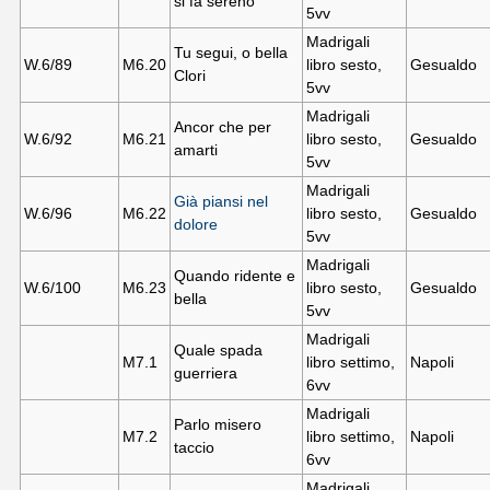
si fa sereno
5vv
Madrigali
Tu segui, o bella
W.6/89
M6.20
libro sesto,
Gesualdo
Clori
5vv
Madrigali
Ancor che per
W.6/92
M6.21
libro sesto,
Gesualdo
amarti
5vv
Madrigali
Già piansi nel
W.6/96
M6.22
libro sesto,
Gesualdo
dolore
5vv
Madrigali
Quando ridente e
W.6/
100
M6.23
libro sesto,
Gesualdo
bella
5vv
Madrigali
Quale spada
M7.
1
libro settimo,
Napoli
guerriera
6vv
Madrigali
Parlo misero
M7.
2
libro settimo,
Napoli
taccio
6vv
Madrigali