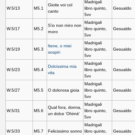
Madrigali
Gioite voi col
W.5/13
M5.
1
libro quinto,
Gesualdo
canto
5vv
Madrigali
S’io non miro non
W.5/17
M5.
2
libro quinto,
Gesualdo
moro
5vv
Madrigali
Itene, o miei
W.5/19
M5.
3
libro quinto,
Gesualdo
sospiri
5vv
Madrigali
Dolcissima mia
W.5/23
M5.
4
libro quinto,
Gesualdo
vita
5vv
Madrigali
W.5/27
M5.
5
O dolorosa gioia
libro quinto,
Gesualdo
5vv
Madrigali
Qual fora, donna,
W.5/31
M5.
6
libro quinto,
Gesualdo
un dolce ‘Ohimè’
5vv
Madrigali
W.5/33
M5.
7
Felicissimo sonno
libro quinto,
Gesualdo