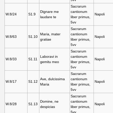
Sacrarum
Dignare me
cantionum
W.8/24
S1.
9
Napoli
laudare te
liber primus,
5vv
Sacrarum
Maria, mater
cantionum
W.8/63
S1.10
Napoli
gratiae
liber primus,
5vv
Sacrarum
Laboravi in
cantionum
W.8/33
S1.11
Napoli
gemitu meo
liber primus,
5vv
Sacrarum
Ave, dulcissima
cantionum
W.8/17
S1.12
Napoli
Maria
liber primus,
5vv
Sacrarum
Domine, ne
cantionum
W.8/28
S1.13
Napoli
despicias
liber primus,
5vv