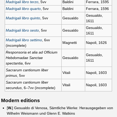
Madrigali libro terzo
, 5vv
Baldini
Ferrara, 1595
Madrigali libro quarto
, 5vv
Baldini
Ferrara, 1596
Gesualdo,
Madrigali libro quinto
, 5vv
Gesualdo
1611
Gesualdo,
Madrigali libro sesto
, 5vv
Gesualdo
1611
Madrigali libro settimo
, 6vv
Magnetti
Napoli, 1626
(incomplete)
Responsoria et alia ad Officium
Gesualdo,
Hebdomadae Sanctae
Gesualdo
1611
spectantia
, 6vv
Sacrarum cantionum liber
Vitali
Napoli, 1603
primus
, 5vv
Sacrarum cantionum liber
Vitali
Napoli, 1603
secundus
, 6–7vv (incomplete)
Modern editions
[
W.
] Gesualdo di Venosa, Sämtliche Werke: Herausgegeben von
Wilhelm Weismann und Glenn E. Watkins