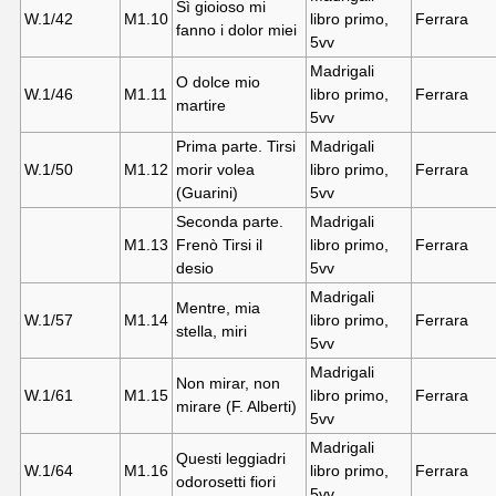
Sì gioioso mi
W.1/42
M1.10
libro primo,
Ferrara
fanno i dolor miei
5vv
Madrigali
O dolce mio
W.1/46
M1.11
libro primo,
Ferrara
martire
5vv
Prima parte. Tirsi
Madrigali
W.1/50
M1.12
morir volea
libro primo,
Ferrara
(Guarini)
5vv
Seconda parte.
Madrigali
M1.13
Frenò Tirsi il
libro primo,
Ferrara
desio
5vv
Madrigali
Mentre, mia
W.1/57
M1.14
libro primo,
Ferrara
stella, miri
5vv
Madrigali
Non mirar, non
W.1/61
M1.15
libro primo,
Ferrara
mirare (F. Alberti)
5vv
Madrigali
Questi leggiadri
W.1/64
M1.16
libro primo,
Ferrara
odorosetti fiori
5vv