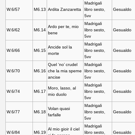
Madrigali
W.6/57
M6.13
Ardita Zanzaretta
libro sesto,
Gesualdo
5vv
Madrigali
Ardo per te, mio
W.6/62
M6.14
libro sesto,
Gesualdo
bene
5vv
Madrigali
Ancide sol la
W.6/66
M6.15
libro sesto,
Gesualdo
morte
5vv
Quel ‘no’ crudel
Madrigali
W.6/70
M6.16
che la mia speme
libro sesto,
Gesualdo
ancise
5vv
Madrigali
Moro, lasso, al
W.6/74
M6.17
libro sesto,
Gesualdo
mio duolo
5vv
Madrigali
Volan quasi
W.6/77
M6.18
libro sesto,
Gesualdo
farfalle
5vv
Madrigali
Al mio gioir il ciel
W.6/84
M6.19
libro sesto,
Gesualdo