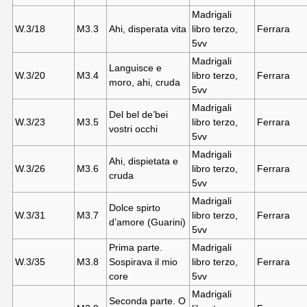
Madrigali
W.3/18
M3.
3
Ahi, disperata vita
libro terzo,
Ferrara
5vv
Madrigali
Languisce e
W.3/20
M3.
4
libro terzo,
Ferrara
moro, ahi, cruda
5vv
Madrigali
Del bel de’bei
W.3/23
M3.
5
libro terzo,
Ferrara
vostri occhi
5vv
Madrigali
Ahi, dispietata e
W.3/26
M3.
6
libro terzo,
Ferrara
cruda
5vv
Madrigali
Dolce spirto
W.3/31
M3.
7
libro terzo,
Ferrara
d’amore (Guarini)
5vv
Prima parte.
Madrigali
W.3/35
M3.
8
Sospirava il mio
libro terzo,
Ferrara
core
5vv
Madrigali
Seconda parte. O