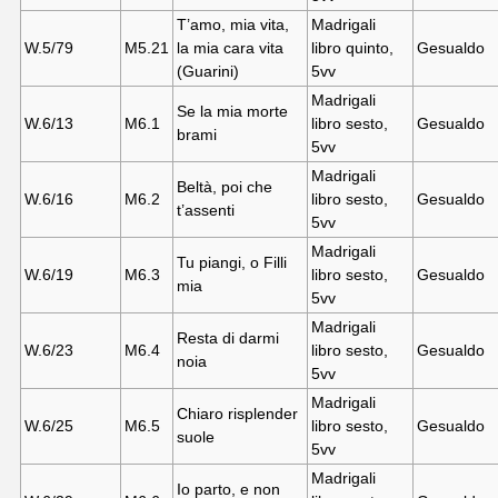
T’amo, mia vita,
Madrigali
W.5/79
M5.21
la mia cara vita
libro quinto,
Gesualdo
(Guarini)
5vv
Madrigali
Se la mia morte
W.6/13
M6.
1
libro sesto,
Gesualdo
brami
5vv
Madrigali
Beltà, poi che
W.6/16
M6.
2
libro sesto,
Gesualdo
t’assenti
5vv
Madrigali
Tu piangi, o Filli
W.6/19
M6.
3
libro sesto,
Gesualdo
mia
5vv
Madrigali
Resta di darmi
W.6/23
M6.
4
libro sesto,
Gesualdo
noia
5vv
Madrigali
Chiaro risplender
W.6/25
M6.
5
libro sesto,
Gesualdo
suole
5vv
Madrigali
Io parto, e non