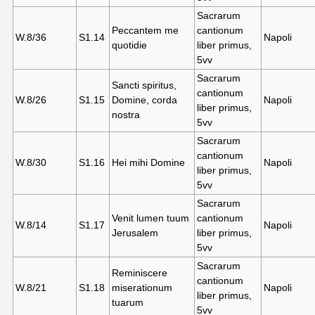
Sacrarum
Peccantem me
cantionum
W.8/36
S1.14
Napoli
quotidie
liber primus,
5vv
Sacrarum
Sancti spiritus,
cantionum
W.8/26
S1.15
Domine, corda
Napoli
liber primus,
nostra
5vv
Sacrarum
cantionum
W.8/30
S1.16
Hei mihi Domine
Napoli
liber primus,
5vv
Sacrarum
Venit lumen tuum
cantionum
W.8/14
S1.17
Napoli
Jerusalem
liber primus,
5vv
Sacrarum
Reminiscere
cantionum
W.8/21
S1.18
miserationum
Napoli
liber primus,
tuarum
5vv