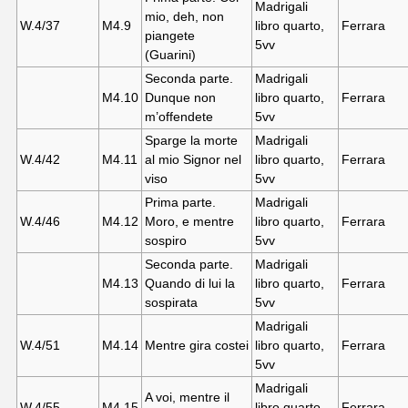
Madrigali
mio, deh, non
W.4/37
M4.
9
libro quarto,
Ferrara
piangete
5vv
(Guarini)
Seconda parte.
Madrigali
M4.10
Dunque non
libro quarto,
Ferrara
m’offendete
5vv
Sparge la morte
Madrigali
W.4/42
M4.11
al mio Signor nel
libro quarto,
Ferrara
viso
5vv
Prima parte.
Madrigali
W.4/46
M4.12
Moro, e mentre
libro quarto,
Ferrara
sospiro
5vv
Seconda parte.
Madrigali
M4.13
Quando di lui la
libro quarto,
Ferrara
sospirata
5vv
Madrigali
W.4/51
M4.14
Mentre gira costei
libro quarto,
Ferrara
5vv
Madrigali
A voi, mentre il
W.4/55
M4.15
libro quarto,
Ferrara