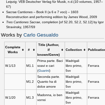
Leipzig: VEB Deutscher Verlag für Musik, n.d.(10 volumes, 1957–
67)
Sacrae Cantiones – Book II (a 6 e 7 voci) – 1603
Reconstruction and performing edition by James Wood, 2009
Tres Cantiones Sacrae
, completion [of S2.20, S2.2, S2.12] by Igor
Stravinsky, 1957/59
Works by
Carlo Gesualdo
Title (Author,
Complete
#
if
Collection
Publicatio
Works
known/Genre)
Prima parte. Baci
Madrigali
W.1/13
M1.
1
soavi e cari
libro primo,
Ferrara
(
Guarini
)
5vv
Seconda parte.
Madrigali
M1.
2
Quanto ha di
libro primo,
Ferrara
dolce amore
5vv
Madrigali
Madonna, io ben
W.1/20
M1.
3
libro primo,
Ferrara
vorrei
5vv