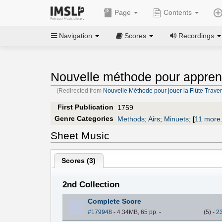
Page
Contents
Navigation
Scores
Recordings
Nouvelle méthode pour apprendr
(Redirected from
Nouvelle Méthode pour jouer la Flûte Traver
First Publication
1759
Genre Categories
Methods
;
Airs
;
Minuets
;
[
11 more.
Sheet Music
Scores (
3
)
2nd Collection
Complete Score
#179948
- 4.34MB, 65 pp.
-
(
5
)
-
2