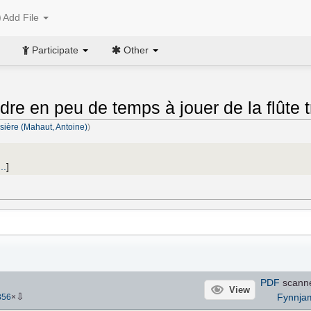
Add File
Participate
Other
e en peu de temps à jouer de la flûte t
sière (Mahaut, Antoine)
)
..
]
PDF
scann
View
⇩
Fynnja
356
×