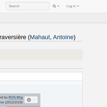
Log in
raversière (
Mahaut, Antoine
)
ed by
RUS-Mrg
min
(2012/2/19)