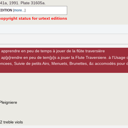
641a, 1991. Plate 31605a.
EDITION
[
more...
]
opyright status for urtext editions
apprendre en peu de temps à jouer de la flûte traversière
ap[p]rendre en peu de tem[p]s а jouer la Flute Traversiere. à l'Usa
ncees, Suivie de petits Airs, Menuets, Brunettes, &c accomodés pour de
Pleigniere
 2 treble viols