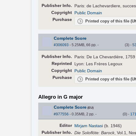
Pub
lisher
Info.
Paris: de Lachevardiere, succes
Copyright
Public Domain
Purchase
Printed copy of this file (
Complete Score
#306093
- 5.25MB, 66 pp.
-
(
3
)
-
5
Pub
lisher
Info.
Paris: De La Chevardière, 1759
Reprinted
Lyon: Les Frères Legoux
Copyright
Public Domain
Purchase
Printed copy of this file (
Allegro in G major
Complete Score
(EU)
#977556
- 0.35MB, 2 pp.
-
(
0
)
-
17
Editor
Mirjam Nastasi
(b. 1946)
Pub
lisher
Info.
Die Soloflöte: Barock
, Vol.1, No