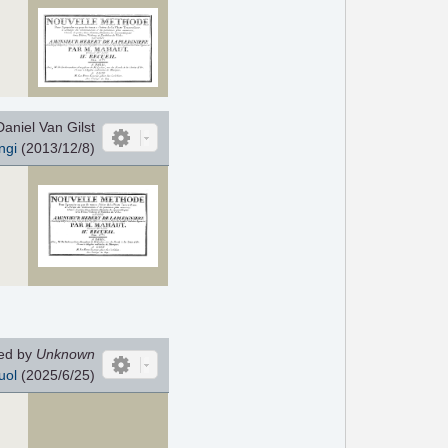
aniel Van Gilst
ngi
(2013/12/8)
ed by
Unknown
uol
(2025/6/25)