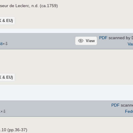
seur de Leclerc, n.d. (ca.1759)
UK & EU)
PDF
scanned by D
View
⇩
Va
38
×
UK & EU)
PDF
scann
⇩
Fed
1
×
s.10 (pp.36-37)