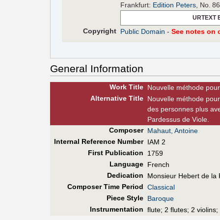
Frankfurt:
Edition Peters
, No. 8
URTEXT 
Copyright
Public Domain
-
See notes on c
General Information
Work Title
Nouvelle méthode pour 
Alt
ernative
Title
Nouvelle méthode pour 
des personnes plus ave
Pardessus de Viole.
Composer
Mahaut, Antoine
Internal Reference Number
IAM 2
First Pub
lication
1759
Language
French
Dedication
Monsieur Hebert de la 
Composer Time Period
Classical
Piece Style
Baroque
Instrumentation
flute; 2 flutes; 2 violins;