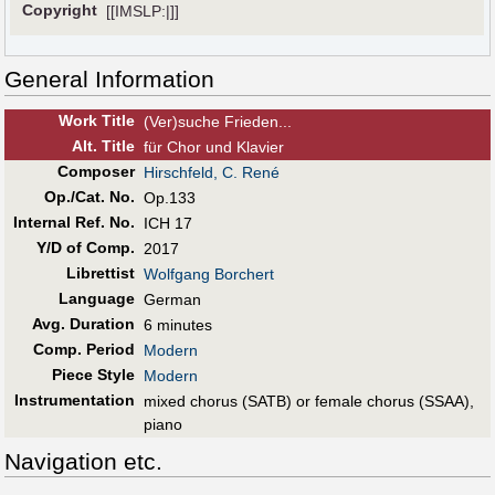
Copyright
[[IMSLP:|]]
General Information
Work Title
(Ver)suche Frieden...
Alt
.
Title
für Chor und Klavier
Composer
Hirschfeld, C. René
Op./Cat. No.
Op.133
Internal Ref. No.
ICH 17
Y/D of Comp.
2017
Librettist
Wolfgang Borchert
Language
German
Avg. Duration
6 minutes
Comp. Period
Modern
Piece Style
Modern
Instrumentation
mixed chorus (SATB) or female chorus (SSAA),
piano
Navigation etc.