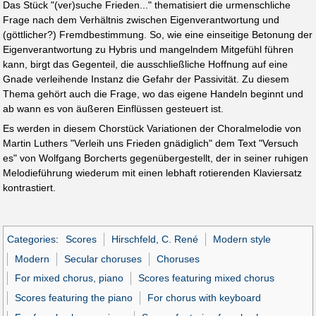
Das Stück "(ver)suche Frieden..." thematisiert die urmenschliche
Frage nach dem Verhältnis zwischen Eigenverantwortung und
(göttlicher?) Fremdbestimmung. So, wie eine einseitige Betonung der
Eigenverantwortung zu Hybris und mangelndem Mitgefühl führen
kann, birgt das Gegenteil, die ausschließliche Hoffnung auf eine
Gnade verleihende Instanz die Gefahr der Passivität. Zu diesem
Thema gehört auch die Frage, wo das eigene Handeln beginnt und
ab wann es von äußeren Einflüssen gesteuert ist.
Es werden in diesem Chorstück Variationen der Choralmelodie von
Martin Luthers "Verleih uns Frieden gnädiglich" dem Text "Versuch
es" von Wolfgang Borcherts gegenübergestellt, der in seiner ruhigen
Melodieführung wiederum mit einen lebhaft rotierenden Klaviersatz
kontrastiert.
Categories
:
Scores
Hirschfeld, C. René
Modern style
Modern
Secular choruses
Choruses
For mixed chorus, piano
Scores featuring mixed chorus
Scores featuring the piano
For chorus with keyboard