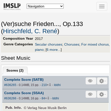
Toggle
naviga
(Ver)suche Frieden..., Op.133
(
Hirschfeld, C. René
)
Composition Year
2017
Genre Categories
Secular choruses
;
Choruses
;
For mixed chorus,
piano
;
[
6 more...
]
Sheet Music
Scores (
2
)
Complete Score (SATB)
⇩
#636265
- 0.14MB, 15 pp.
-
210
×
-
Iddhi
Complete Score (SSAA)
⇩
#636266
- 0.14MB, 16 pp.
-
84
×
-
Iddhi
Pub
.
Info.
© Verlag Neue Musik Berlin