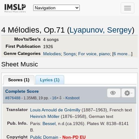
Toggle
naviga
4 Mélodies, Op.71 (
Lyapunov, Sergey
)
Mov'ts/Sec's
4 songs
First Publication
1926
Genre Categories
Melodies
;
Songs
;
For voice, piano
;
[
6 more...
]
Sheet Music
Scores (
1
)
Lyrics (1)
Complete Score
⇩
#876488
- 1.35MB, 19 pp.
-
16
×
-
Kosboot
Translator
Louis Arnould de Grémilly
(1887–1963), French text
Heinrich Möller
(1876–1958), German text
Pub
.
Info.
Paris:
Bessel
, n.d.(ca.1926). Plates W. 8138–8141
B.
Copyright
Public Domain
-
Non-PD EU