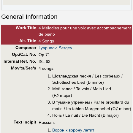
General Information
Work Title
4 Mélodies pour une voix avec accompagnement
de piano
Alt
.
Title
4 Songs
Composer
Lyapunov, Sergey
Op./Cat. No.
Op.71
Internal Ref. No.
ISL 63
Mov'ts/Sec's
4 songs:
Шотландская песня / Les corbeaux /
Schottisches Lied (B minor)
Мой голос / Ta voix / Mein Lied
♯
(F
major)
В тумане утреннем / Par le brouillard du
♯
matin / Im fahlen Morgennebel (C
minor)
Ночь / La nuit / Die Nacht (B major)
Text Incipit
Russian:
Ворон к ворону летит