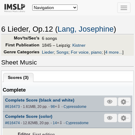
Toggle
naviga
6 Lieder, Op.12 (
Lang, Josephine
)
Mov'ts/Sec's
6 songs
First Publication
1845 – Leipzig:
Kistner
Genre Categories
Lieder
;
Songs
;
For voice, piano
;
[
4 more...
]
Sheet Music
Scores (
3
)
Complete
Complete Score (black and white)
⇩
#616473
- 1.61MB, 20 pp.
-
98
×
-
Cypressdome
Complete Score (color)
⇩
#616474
- 12.82MB, 20 pp.
-
14
×
-
Cypressdome
Editor
First edition