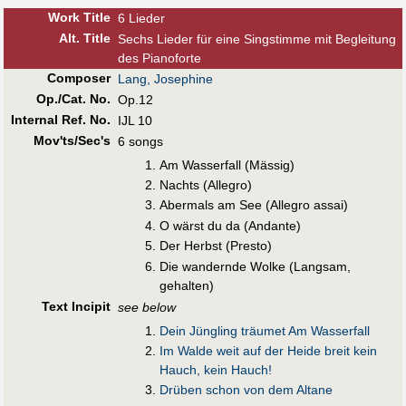
Work Title
6 Lieder
Alt
.
Title
Sechs Lieder für eine Singstimme mit Begleitung
des Pianoforte
Composer
Lang, Josephine
Op./Cat. No.
Op.12
Internal Ref. No.
IJL 10
Mov'ts/Sec's
6 songs
Am Wasserfall (Mässig)
Nachts (Allegro)
Abermals am See (Allegro assai)
O wärst du da (Andante)
Der Herbst (Presto)
Die wandernde Wolke (Langsam,
gehalten)
Text Incipit
see below
Dein Jüngling träumet Am Wasserfall
Im Walde weit auf der Heide breit kein
Hauch, kein Hauch!
Drüben schon von dem Altane