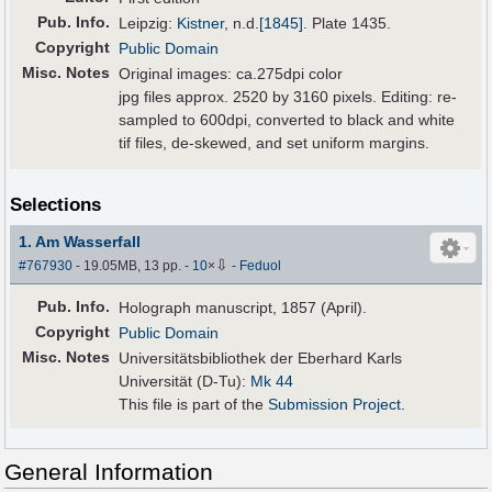
Pub
.
Info.
Leipzig:
Kistner
,
n.d.
[1845]
. Plate 1435.
Copyright
Public Domain
Misc. Notes
Original images: ca.275dpi color
jpg files approx. 2520 by 3160 pixels. Editing: re-
sampled to 600dpi, converted to black and white
tif files, de-skewed, and set uniform margins.
Selections
1. Am Wasserfall
⇩
#767930
- 19.05MB, 13 pp.
-
10
×
-
Feduol
Pub
.
Info.
Holograph manuscript, 1857 (April).
Copyright
Public Domain
Misc. Notes
Universitätsbibliothek der Eberhard Karls
Universität (D-Tu):
Mk 44
This file is part of the
Submission Project
.
General Information