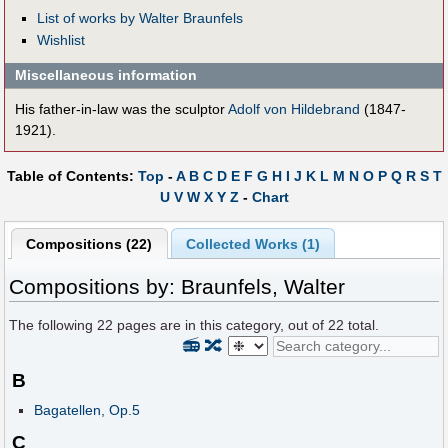
List of works by Walter Braunfels
Wishlist
Miscellaneous information
His father-in-law was the sculptor
Adolf von Hildebrand
(1847-
1921).
Table of Contents:
Top
-
A
B
C
D
E
F
G
H
I
J
K
L
M
N
O
P
Q
R
S
T
U
V
W
X
Y
Z
-
Chart
Compositions (22)
Collected Works (1)
Compositions by: Braunfels, Walter
The following
22
pages are in this category, out of
22
total.
📻
🔀
B
Bagatellen, Op.5
C