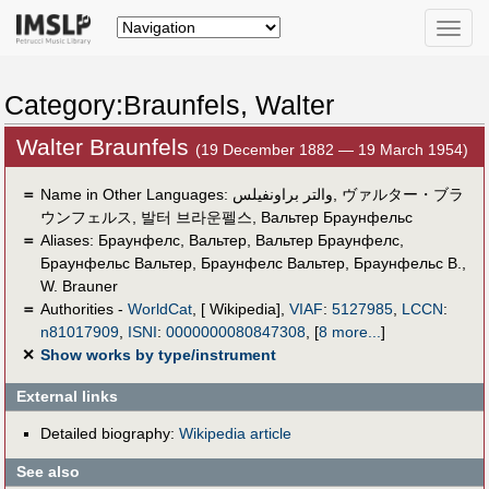
Toggle
naviga
Category:Braunfels, Walter
Walter Braunfels
(19 December 1882 — 19 March 1954)
＝
Name in Other Languages:
والتر براونفيلس
,
ヴァルター・ブラ
ウンフェルス
,
발터 브라운펠스
,
Вальтер Браунфельс
＝
Aliases:
Браунфелс, Вальтер
,
Вальтер Браунфелс
,
Браунфельс Вальтер
,
Браунфелс Вальтер
,
Браунфельс В.
,
W. Brauner
＝
Authorities -
WorldCat
, [ Wikipedia],
VIAF
:
5127985
,
LCCN
:
n81017909
,
ISNI
:
0000000080847308
,
[
8 more...
]
✕
Show works by type/instrument
External links
Detailed biography:
Wikipedia article
See also