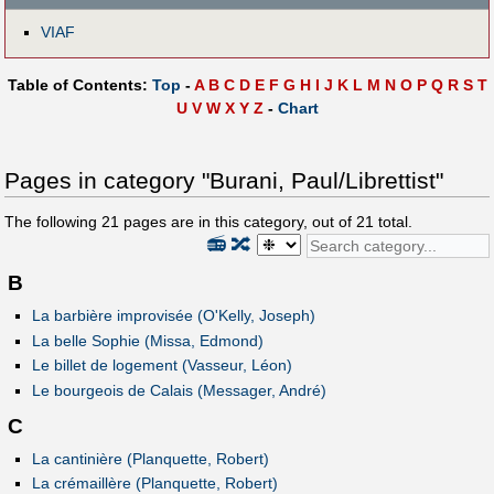
VIAF
Table of Contents:
Top
-
A
B
C
D
E
F
G
H
I
J
K
L
M
N
O
P
Q
R
S
T
U
V
W
X
Y
Z
-
Chart
Pages in category "Burani, Paul/Librettist"
The following
21
pages are in this category, out of
21
total.
📻
🔀
B
La barbière improvisée (O'Kelly, Joseph)
La belle Sophie (Missa, Edmond)
Le billet de logement (Vasseur, Léon)
Le bourgeois de Calais (Messager, André)
C
La cantinière (Planquette, Robert)
La crémaillère (Planquette, Robert)