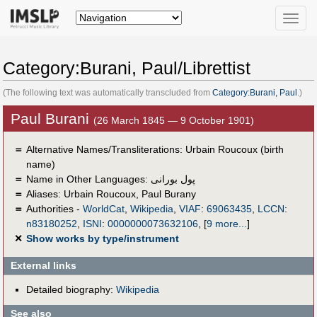
Toggle
naviga
Category:Burani, Paul/Librettist
(The following text was automatically transcluded from
Category:Burani, Paul
.)
Paul Burani
(26 March 1845 — 9 October 1901)
＝
Alternative Names/Transliterations: Urbain Roucoux (birth
name)
＝
Name in Other Languages:
پول بورانى
＝
Aliases:
Urbain Roucoux
,
Paul Burany
＝
Authorities -
WorldCat
,
Wikipedia
,
VIAF
:
69063435
,
LCCN
:
n83180252
,
ISNI
:
0000000073632106
,
[
9 more...
]
✕
Show works by type/instrument
External links
Detailed biography:
Wikipedia
See also