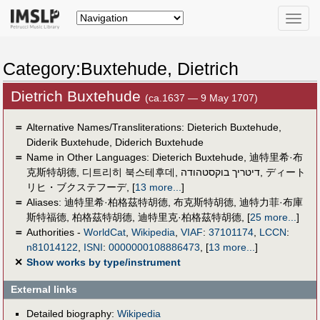
Toggle
naviga
Category:Buxtehude, Dietrich
Dietrich Buxtehude
(ca.1637 — 9 May 1707)
＝
Alternative Names/Transliterations: Dieterich Buxtehude,
Diderik Buxtehude, Diderich Buxtehude
＝
Name in Other Languages:
Dieterich Buxtehude
,
迪特里希·布
克斯特胡德
,
디트리히 북스테후데
,
דיטריך בוקסטהודה
,
ディート
リヒ・ブクステフーデ
,
[
13 more...
]
＝
Aliases:
迪特里希·柏格茲特胡德
,
布克斯特胡德
,
迪特力菲·布庫
斯特福德
,
柏格茲特胡德
,
迪特里克·柏格茲特胡德
,
[
25 more...
]
＝
Authorities -
WorldCat
,
Wikipedia
,
VIAF
:
37101174
,
LCCN
:
n81014122
,
ISNI
:
0000000108886473
,
[
13 more...
]
✕
Show works by type/instrument
External links
Detailed biography:
Wikipedia