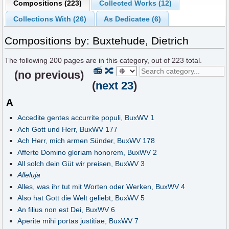
Compositions (223)
Collected Works (12)
Collections With (26)
As Dedicatee (6)
Compositions by: Buxtehude, Dietrich
The following
200
pages are in this category, out of
223
total.
📻
🔀
(
no previous
)
(
next 23
)
A
Accedite gentes accurrite populi, BuxWV 1
Ach Gott und Herr, BuxWV 177
Ach Herr, mich armen Sünder, BuxWV 178
Afferte Domino gloriam honorem, BuxWV 2
All solch dein Güt wir preisen, BuxWV 3
Alleluja
Alles, was ihr tut mit Worten oder Werken, BuxWV 4
Also hat Gott die Welt geliebt, BuxWV 5
An filius non est Dei, BuxWV 6
Aperite mihi portas justitiae, BuxWV 7