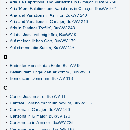
Aria 'La Capriciosa' and Variations in G major, BuxWV 250
Aria 'More Palatino' and Variations in C major, BuxWV 247
Aria and Variations in A minor, BuxWV 249
Aria and Variations in C major, BuxWV 246
Aria in D minor 'Rofilis', BuxWV 248
Att du, Jesu, will mig höra, BuxWV 8
Auf meinen lieben Gott, BuxWV 179
Auf stimmet die Saiten, BuxWV 116
B
Bedenke Mensch das Ende, BuxWV 9
Befiehl dem Engel daß er komm', BuxWV 10
Benedicam Dominum, BuxWV 113
C
Canite Jesu nostro, BuxWV 11
Cantate Domino canticum novum, BuxWV 12
Canzona in C major, BuxWV 166
Canzona in G major, BuxWV 170
Canzonetta in A minor, BuxWV 225
Canzonetta in C major, BuxWV 167