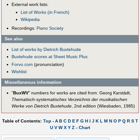
External work lists:
List of Works (in French)
Wikipedia
Recordings:
Piano Society
See also
List of works by Dietrich Buxtehude
Buxtehude scores at Sheet Music Plus
Forvo.com
(pronunciation)
Wishlist
Miscellaneous information
"
BuxWV
" numbers for works are cited from: Georg Karstädt,
Thematisch-systematisches Verzeichnis der musikalischen
Werke von Dietrich Buxtehude
, 2nd edition (Wiesbaden, 1985)
Table of Contents:
Top
-
A
B
C
D
E
F
G
H
I
J
K
L
M
N
O
P
Q
R
S
T
U
V
W
X
Y
Z
-
Chart