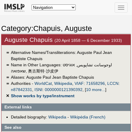
Toggle
naviga
Category:Chapuis, Auguste
Auguste Chapuis
(20 April 1858 — 6 December 1933)
＝
Alternative Names/Transliterations: Auguste Paul Jean
Baptiste Chapuis
＝
Name in Other Languages:
אוגיסט
,
اوجوسانت تشاپويس
שאפואה
,
奥古斯特·沙皮伊
＝
Aliases:
Auguste Paul Jean Baptiste Chapuis
＝
Authorities -
WorldCat
,
Wikipedia
,
VIAF
:
71658296
,
LCCN
:
n87842331
,
ISNI
:
0000000121390392
,
[
10 more...
]
✕
Show works by type/instrument
External links
Detailed biography:
Wikipedia
-
Wikipédia (French)
See also