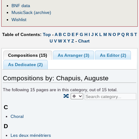
BNF data
MusicSack (archive)
Wishlist
Table of Contents:
Top
-
A
B
C
D
E
F
G
H
I
J
K
L
M
N
O
P
Q
R
S
T
U
V
W
X
Y
Z
-
Chart
Compositions (15)
As Arranger (3)
As Editor (2)
As Dedicatee (2)
Compositions by: Chapuis, Auguste
The following
15
pages are in this category, out of
15
total.
🔀
C
Choral
D
Les deux ménétriers