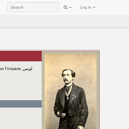
Log in
ро Готшалк
,
لويس