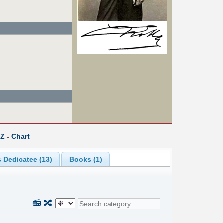
Z
-
Chart
 Dedicatee (13)
Books (1)
📻
🔀