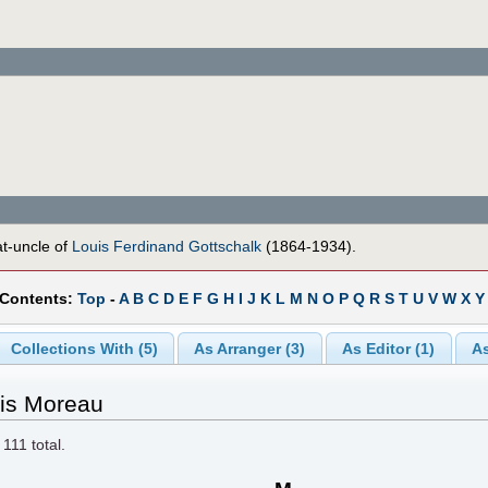
t-uncle of
Louis Ferdinand Gottschalk
(1864-1934).
 Contents:
Top
-
A
B
C
D
E
F
G
H
I
J
K
L
M
N
O
P
Q
R
S
T
U
V
W
X
Y
Collections With (5)
As Arranger (3)
As Editor (1)
As
uis Moreau
f
111
total.