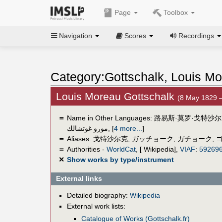
Page
Toolbox
Navigation
Scores
Recordings
Category:Gottschalk, Louis M
Louis Moreau Gottschalk
(8 May 1829 
＝
Name in Other Languages:
路易斯·莫罗·戈特沙
مورو غوتشالك
,
[
4 more...
]
＝
Aliases:
戈特沙尔克
,
ガッチョーク
,
ガチョーク
,
＝
Authorities -
WorldCat
, [ Wikipedia],
VIAF
:
59269
✕
Show works by type/instrument
External links
Detailed biography:
Wikipedia
External work lists:
Catalogue of Works (Gottschalk.fr)