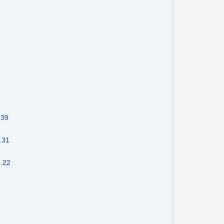
3
.39
.31
p.22