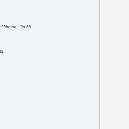
s 'Oberon', Op.83
32