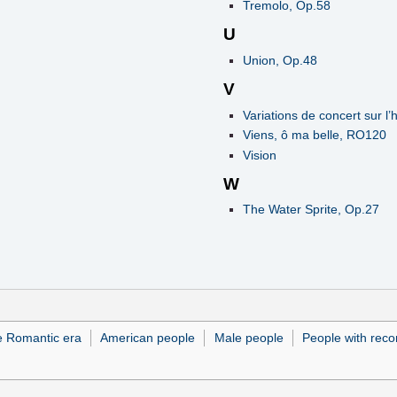
Tremolo, Op.58
U
Union, Op.48
V
Variations de concert sur l
Viens, ô ma belle, RO120
Vision
W
The Water Sprite, Op.27
e Romantic era
American people
Male people
People with reco