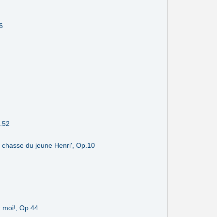
6
p.52
 chasse du jeune Henri', Op.10
 moi!, Op.44