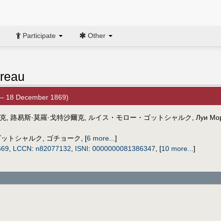
Participate
Other
oreau
— 18 December 1869)
尔克
,
路易斯·莫羅·戈特沙爾克
,
ルイス・モロー・ゴットシャルク
,
Луи Мо
ゴットシャルク
,
ゴチョーク
,
[
6 more...
]
669
,
LCCN
:
n82077132
,
ISNI
:
0000000081386347
,
[
10 more...
]