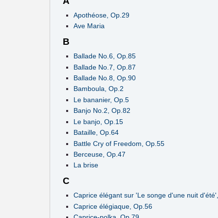
A
Apothéose, Op.29
Ave Maria
B
Ballade No.6, Op.85
Ballade No.7, Op.87
Ballade No.8, Op.90
Bamboula, Op.2
Le bananier, Op.5
Banjo No.2, Op.82
Le banjo, Op.15
Bataille, Op.64
Battle Cry of Freedom, Op.55
Berceuse, Op.47
La brise
C
Caprice élégant sur 'Le songe d'une nuit d'été'
Caprice élégiaque, Op.56
Caprice-polka, Op.79