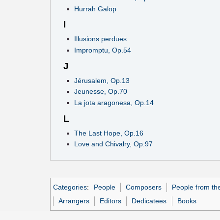
Hurrah Galop
I
Illusions perdues
Impromptu, Op.54
J
Jérusalem, Op.13
Jeunesse, Op.70
La jota aragonesa, Op.14
L
The Last Hope, Op.16
Love and Chivalry, Op.97
Categories
:
People
Composers
People from th
Arrangers
Editors
Dedicatees
Books