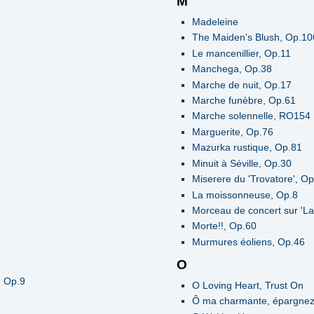
M
Madeleine
The Maiden's Blush, Op.10
Le mancenillier, Op.11
Manchega, Op.38
Marche de nuit, Op.17
Marche funèbre, Op.61
Marche solennelle, RO154
Marguerite, Op.76
Mazurka rustique, Op.81
Minuit à Séville, Op.30
Miserere du 'Trovatore', O
La moissonneuse, Op.8
Morceau de concert sur 'La
Morte!!, Op.60
Murmures éoliens, Op.46
O
, Op.9
O Loving Heart, Trust On
Ô ma charmante, épargnez