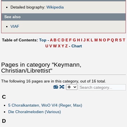
Detailed biography:
Wikipedia
See also
VIAF
Table of Contents:
Top
-
A
B
C
D
E
F
G
H
I
J
K
L
M
N
O
P
Q
R
S
T
U
V
W
X
Y
Z
-
Chart
Pages in category "Keymann,
Christian/Librettist"
The following
16
pages are in this category, out of
16
total.
📻
🔀
C
5 Choralkantaten, WoO V/4 (Reger, Max)
Die Choralmelodien (Various)
D