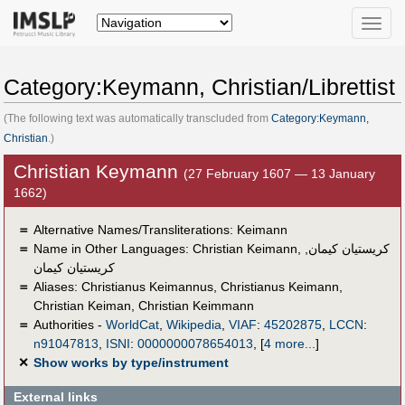
Toggle
naviga
Category:Keymann, Christian/Librettist
(The following text was automatically transcluded from
Category:Keymann,
Christian
.)
Christian Keymann
(27 February 1607 — 13 January
1662)
＝
Alternative Names/Transliterations: Keimann
＝
Name in Other Languages:
Christian Keimann
,
,
كريستيان كيمان
کریستیان کیمان
＝
Aliases:
Christianus Keimannus
,
Christianus Keimann
,
Christian Keiman
,
Christian Keimmann
＝
Authorities -
WorldCat
,
Wikipedia
,
VIAF
:
45202875
,
LCCN
:
n91047813
,
ISNI
:
0000000078654013
,
[
4 more...
]
✕
Show works by type/instrument
External links