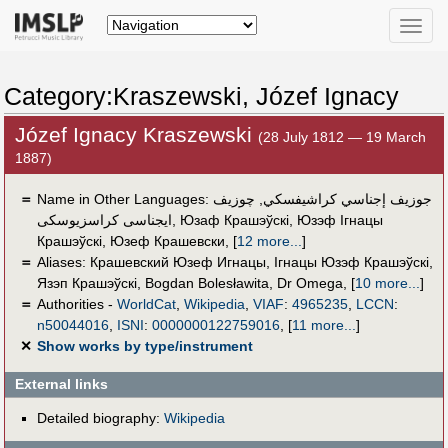
Toggle
naviga
Category:Kraszewski, Józef Ignacy
Józef Ignacy Kraszewski
(28 July 1812 — 19 March
1887)
＝
Name in Other Languages:
چوزيف
,
جوزيف إجناسي كراشيفسكي
ايجناسى كراسزيوسكى
,
Юзаф Крашэўскі
,
Юзэф Ігнацы
Крашэўскі
,
Юзеф Крашевски
,
[
12 more...
]
＝
Aliases:
Крашевский Юзеф Игнацы
,
Ігнацы Юзэф Крашэўскі
,
Язэп Крашэўскі
,
Bogdan Bolesławita
,
Dr Omega
,
[
10 more...
]
＝
Authorities -
WorldCat
,
Wikipedia
,
VIAF
:
4965235
,
LCCN
:
n50044016
,
ISNI
:
0000000122759016
,
[
11 more...
]
✕
Show works by type/instrument
External links
Detailed biography:
Wikipedia