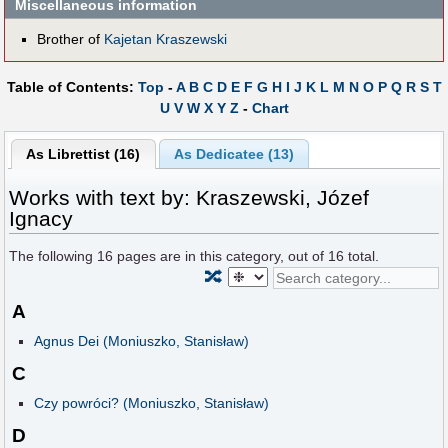
Miscellaneous information
Brother of
Kajetan Kraszewski
Table of Contents:
Top
-
A
B
C
D
E
F
G
H
I
J
K
L
M
N
O
P
Q
R
S
T
U
V
W
X
Y
Z
-
Chart
As Librettist (16)
As Dedicatee (13)
Works with text by: Kraszewski, Józef
Ignacy
The following
16
pages are in this category, out of
16
total.
🔀
A
Agnus Dei (Moniuszko, Stanisław)
C
Czy powróci? (Moniuszko, Stanisław)
D