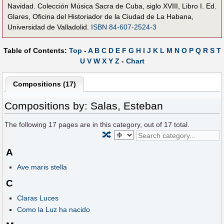
Navidad. Colección Música Sacra de Cuba, siglo XVIII, Libro I. Ed.
Glares, Oficina del Historiador de la Ciudad de La Habana,
Universidad de Valladolid.
ISBN 84-607-2524-3
Table of Contents:
Top
-
A
B
C
D
E
F
G
H
I
J
K
L
M
N
O
P
Q
R
S
T
U
V
W
X
Y
Z
-
Chart
Compositions (17)
Compositions by: Salas, Esteban
The following
17
pages are in this category, out of
17
total.
🔀
A
Ave maris stella
C
Claras Luces
Como la Luz ha nacido