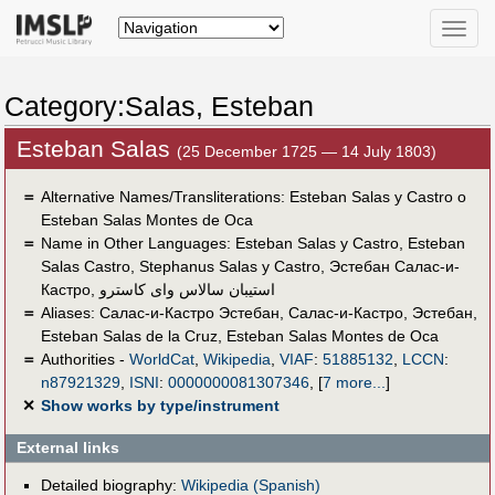
Toggle
naviga
Category:Salas, Esteban
Esteban Salas
(25 December 1725 — 14 July 1803)
＝
Alternative Names/Transliterations: Esteban Salas y Castro o
Esteban Salas Montes de Oca
＝
Name in Other Languages:
Esteban Salas y Castro
,
Esteban
Salas Castro
,
Stephanus Salas y Castro
,
Эстебан Салас-и-
Кастро
,
استيبان سالاس واى كاسترو
＝
Aliases:
Салас-и-Кастро Эстебан
,
Салас-и-Кастро, Эстебан
,
Esteban Salas de la Cruz
,
Esteban Salas Montes de Oca
＝
Authorities -
WorldCat
,
Wikipedia
,
VIAF
:
51885132
,
LCCN
:
n87921329
,
ISNI
:
0000000081307346
,
[
7 more...
]
✕
Show works by type/instrument
External links
Detailed biography:
Wikipedia (Spanish)