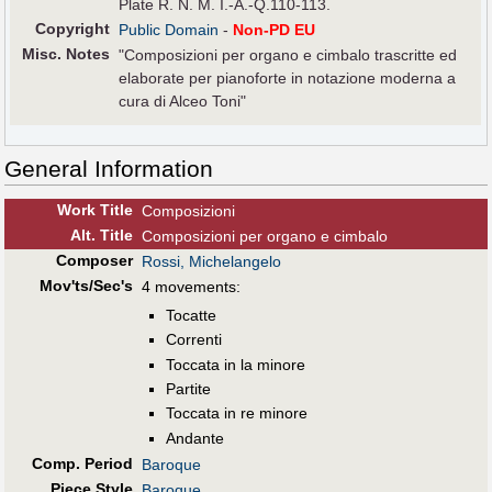
Plate R. N. M. I.-A.-Q.110-113.
Copyright
Public Domain
-
Non-PD EU
Misc. Notes
"Composizioni per organo e cimbalo trascritte ed
elaborate per pianoforte in notazione moderna a
cura di Alceo Toni"
General Information
Work Title
Composizioni
Alt
.
Title
Composizioni per organo e cimbalo
Composer
Rossi, Michelangelo
Mov'ts/Sec's
4 movements:
Tocatte
Correnti
Toccata in la minore
Partite
Toccata in re minore
Andante
Comp. Period
Baroque
Piece Style
Baroque