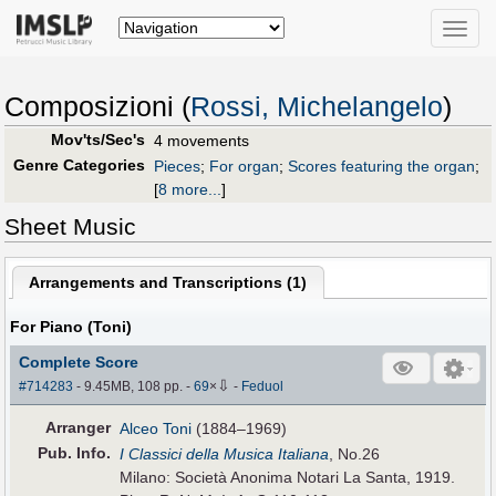
Toggle
naviga
Composizioni (
Rossi, Michelangelo
)
Mov'ts/Sec's
4 movements
Genre Categories
Pieces
;
For organ
;
Scores featuring the organ
;
[
8 more...
]
Sheet Music
Arrangements and Transcriptions (
1
)
For Piano (Toni)
Complete Score
⇩
#714283
- 9.45MB, 108 pp.
-
69
×
-
Feduol
Arranger
Alceo Toni
(1884–1969)
Pub
.
Info.
I Classici della Musica Italiana
, No.26
Milano: Società Anonima Notari La Santa, 1919.