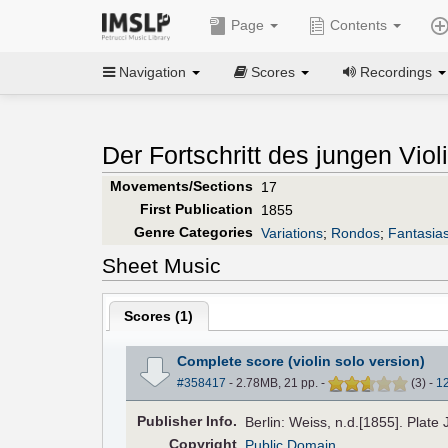
Page
Contents
Navigation
Scores
Recordings
Der Fortschritt des jungen Viol
Movements/Sections
17
First Publication
1855
Genre Categories
Variations
;
Rondos
;
Fantasia
Sheet Music
Scores (
1
)
Complete score (violin solo version)
#358417
- 2.78MB, 21 pp.
-
(
3
)
-
1
Pub
lisher
Info.
Berlin: Weiss, n.d.[1855]. Plate 
Copyright
Public Domain