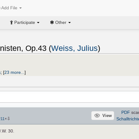
Add File
Participate
Other
inisten, Op.43 (
Weiss, Julius
)
s
;
[
23 more...
]
PDF
sca
View
⇩
Schalltricht
211
×
J.W. 30.