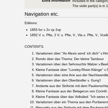
Extra Information
Included in the catego
The violin part(s) is in 
Navigation etc.
Editions:
1855 for v 2v vp 2vp
1892 V. u. Pfte, 2 V. u. Pfte, V., Vla u. Pfte, V., Vcell
CONTENTS:
Variationen über "An Alexis send' ich dich" v.H
Rondo über das Thema: Der kleine Tambour
Variationen über den Sehnsuchts Walzer v.Bee
Kleine Fantasie über "Loreley.Rhein.Klänge" v.
Variationen über eine Arie aus der Nachtwandleri
Variationen über den Oberländler v. Gung'l
Andante aus der Sinfonie mit dem Paukenschl
Kleine Fantasie aus der Belagerun von Corinth 
Kleine Fantasie über das Volkslied: "Ich weiss n
Variationen über ein Thema aus den Puritanern 
Menuetto aus der Sinfonie mit dem Paukensch