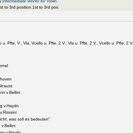
ry
Intermediate Works for Violin
.
1st to 3rd position.1st to 3rd pos.
o u. Pfte, V., Vla, Vcello u. Pfte, 2 V., Vla u. Pfte, 2 V., Vcello u. Pfte, 2 V
immel
thoven
Strauss
n v.Bellini
ag v.Haydn
v.Rossini
icht, was soll es bedeuten"
v.Bellini
lag v.Haydn