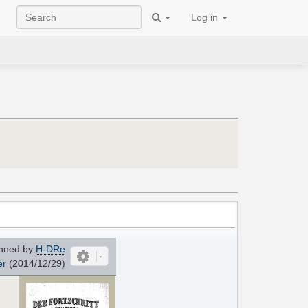
Log in
nned by
H-DRe
er
(2014/12/29)