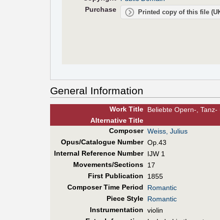
Purchase
Printed copy of this file (
General Information
Work Title
Beliebte Opern-, Tanz- u
Alt
ernative
Title
Composer
Weiss, Julius
Opus/Catalogue Number
Op.43
Internal Reference Number
IJW 1
Movements/Sections
17
First Pub
lication
1855
Composer Time Period
Romantic
Piece Style
Romantic
Instrumentation
violin