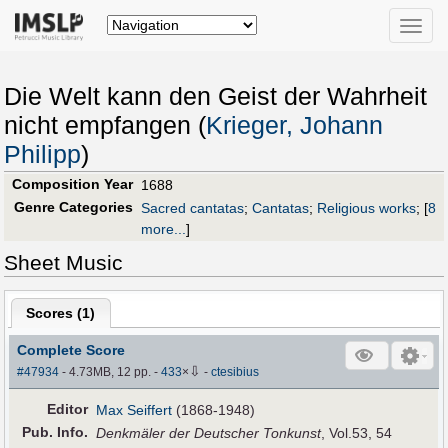
Toggle
naviga
Die Welt kann den Geist der Wahrheit
nicht empfangen (
Krieger, Johann
Philipp
)
Composition Year
1688
Genre Categories
Sacred cantatas
;
Cantatas
;
Religious works
;
[
8
more...
]
Sheet Music
Scores (
1
)
Complete Score
⇩
#47934
- 4.73MB, 12 pp.
-
433
×
-
ctesibius
Editor
Max Seiffert
(1868-1948)
Pub
.
Info.
Denkmäler der Deutscher Tonkunst
, Vol.53, 54