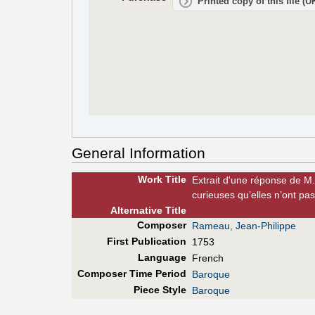
Printed copy of this file (
General Information
Work Title
Extrait d'une réponse de M.
curieuses qu’elles n’ont p
Alt
ernative
Title
Composer
Rameau, Jean-Philippe
First Pub
lication
1753
Language
French
Composer Time Period
Baroque
Piece Style
Baroque