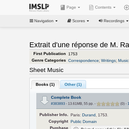
Page
Contents
Navigation
Scores
Recordings
Extrait d'une réponse de M. Ra
First Publication
1753
Genre Categories
Correspondence
;
Writings
;
Music
Sheet Music
Books (
1
)
Other (
1
)
Complete Book
#383893
- 13.61MB, 55 pp.
-
(
0
)
-
Pub
lisher
Info.
Paris:
Durand
, 1753.
Copyright
Public Domain
Purchase