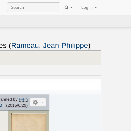
Log in
es (
Rameau, Jean-Philippe
)
anned by
F-Pn
Mfr
(
2015/6/29
)