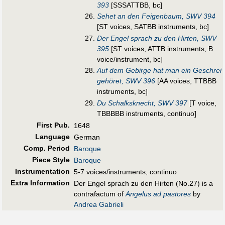
393
[SSSATTBB, bc]
Sehet an den Feigenbaum, SWV 394
[ST voices, SATBB instruments, bc]
Der Engel sprach zu den Hirten, SWV
395
[ST voices, ATTB instruments, B
voice/instrument, bc]
Auf dem Gebirge hat man ein Geschrei
gehöret, SWV 396
[AA voices, TTBBB
instruments, bc]
Du Schalksknecht, SWV 397
[T voice,
TBBBBB instruments, continuo]
First Pub
.
1648
Language
German
Comp. Period
Baroque
Piece Style
Baroque
Instrumentation
5-7 voices/instruments, continuo
Extra Information
Der Engel sprach zu den Hirten (No.27) is a
contrafactum of
Angelus ad pastores
by
Andrea Gabrieli