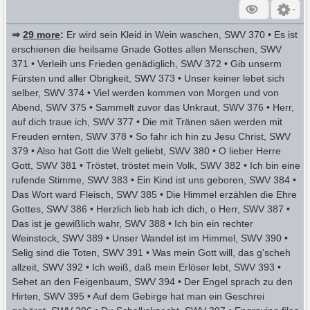
⇒
29 more
:
Er wird sein Kleid in Wein waschen, SWV 370 • Es ist
erschienen die heilsame Gnade Gottes allen Menschen, SWV
371 • Verleih uns Frieden genädiglich, SWV 372 • Gib unserm
Fürsten und aller Obrigkeit, SWV 373 • Unser keiner lebet sich
selber, SWV 374 • Viel werden kommen von Morgen und von
Abend, SWV 375 • Sammelt zuvor das Unkraut, SWV 376 • Herr,
auf dich traue ich, SWV 377 • Die mit Tränen säen werden mit
Freuden ernten, SWV 378 • So fahr ich hin zu Jesu Christ, SWV
379 • Also hat Gott die Welt geliebt, SWV 380 • O lieber Herre
Gott, SWV 381 • Tröstet, tröstet mein Volk, SWV 382 • Ich bin eine
rufende Stimme, SWV 383 • Ein Kind ist uns geboren, SWV 384 •
Das Wort ward Fleisch, SWV 385 • Die Himmel erzählen die Ehre
Gottes, SWV 386 • Herzlich lieb hab ich dich, o Herr, SWV 387 •
Das ist je gewißlich wahr, SWV 388 • Ich bin ein rechter
Weinstock, SWV 389 • Unser Wandel ist im Himmel, SWV 390 •
Selig sind die Toten, SWV 391 • Was mein Gott will, das g'scheh
allzeit, SWV 392 • Ich weiß, daß mein Erlöser lebt, SWV 393 •
Sehet an den Feigenbaum, SWV 394 • Der Engel sprach zu den
Hirten, SWV 395 • Auf dem Gebirge hat man ein Geschrei