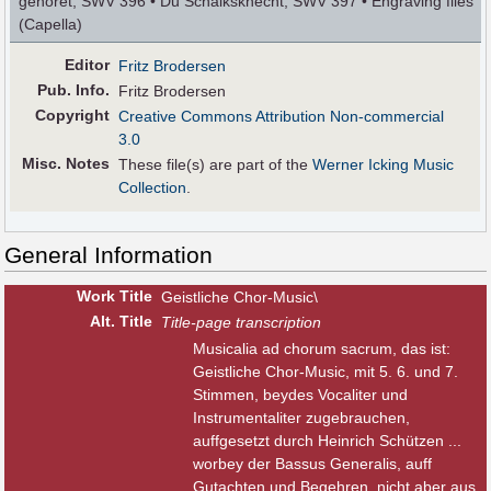
gehöret, SWV 396 • Du Schalksknecht, SWV 397 • Engraving files
(Capella)
Editor
Fritz Brodersen
Pub
.
Info.
Fritz Brodersen
Copyright
Creative Commons Attribution Non-commercial
3.0
Misc. Notes
These file(s) are part of the
Werner Icking Music
Collection
.
General Information
Work Title
Geistliche Chor-Music\
Alt
.
Title
Title-page transcription
Musicalia ad chorum sacrum, das ist:
Geistliche Chor-Music, mit 5. 6. und 7.
Stimmen, beydes Vocaliter und
Instrumentaliter zugebrauchen,
auffgesetzt durch Heinrich Schützen ...
worbey der Bassus Generalis, auff
Gutachten und Begehren, nicht aber aus