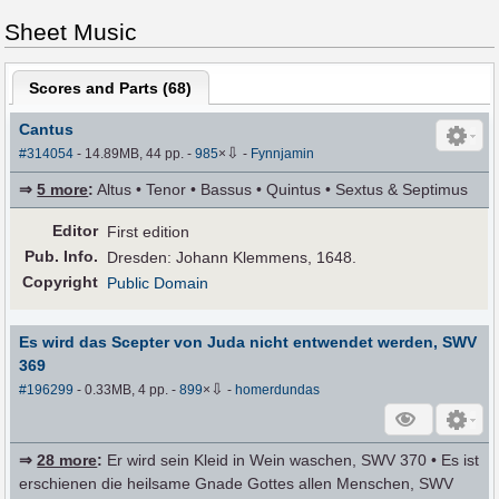
Sheet Music
Scores and Parts (
68
)
Cantus
⇩
#314054
- 14.89MB, 44 pp.
-
985
×
-
Fynnjamin
⇒
5 more
:
Altus • Tenor • Bassus • Quintus • Sextus & Septimus
Editor
First edition
Pub
.
Info.
Dresden: Johann Klemmens, 1648.
Copyright
Public Domain
Es wird das Scepter von Juda nicht entwendet werden, SWV
369
⇩
#196299
- 0.33MB, 4 pp.
-
899
×
-
homerdundas
⇒
28 more
:
Er wird sein Kleid in Wein waschen, SWV 370 • Es ist
erschienen die heilsame Gnade Gottes allen Menschen, SWV