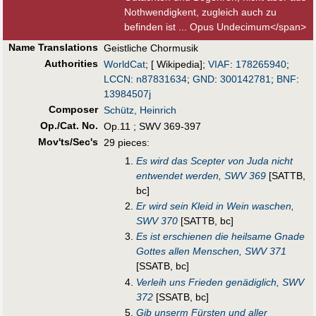
Nothwendigkent, zugleich auch zu
befinden ist ... Opus Undecimum</span>
Name Translations
Geistliche Chormusik
Authorities
WorldCat
; [ Wikipedia];
VIAF
:
178265940
;
LCCN
:
n87831634
;
GND
:
300142781
;
BNF
:
13984507j
Composer
Schütz, Heinrich
Op./Cat. No.
Op.11 ; SWV 369-397
Mov'ts/Sec's
29 pieces:
Es wird das Scepter von Juda nicht
entwendet werden, SWV 369
[SATTB,
bc]
Er wird sein Kleid in Wein waschen,
SWV 370
[SATTB, bc]
Es ist erschienen die heilsame Gnade
Gottes allen Menschen, SWV 371
[SSATB, bc]
Verleih uns Frieden genädiglich, SWV
372
[SSATB, bc]
Gib unserm Fürsten und aller