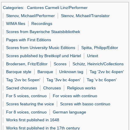
Categories
:
Cantores Carmeli Linz/Performer
Stenov, Michael/Performer
Stenov, Michael/Translator
WIMA files
Recordings
Scores from Bayerische Staatsbibliothek
Pages with First Editions
Scores from University Music Editions
Spitta, Philipp/Editor
Scores published by Breitkopf und Härtel
Urtext
Brodersen, Fritz/Editor
Scores
Schütz, Heinrich/Collections
Baroque style
Baroque
Unknown tag
Tag '2vv bc 4open'
Tag '2vv bc 5open'
Tag '3vv bc 4open'
Tag 'v bc 6open'
Sacred choruses
Choruses
Religious works
For 5 voices, continuo
For voices with continuo
Scores featuring the voice
Scores with basso continuo
For 8 voices, continuo
German language
Works first published in 1648
Works first published in the 17th century