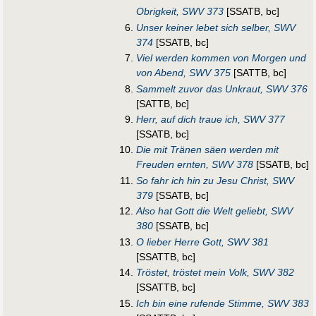
Obrigkeit, SWV 373
[SSATB, bc]
Unser keiner lebet sich selber, SWV
374
[SSATB, bc]
Viel werden kommen von Morgen und
von Abend, SWV 375
[SATTB, bc]
Sammelt zuvor das Unkraut, SWV 376
[SATTB, bc]
Herr, auf dich traue ich, SWV 377
[SSATB, bc]
Die mit Tränen säen werden mit
Freuden ernten, SWV 378
[SSATB, bc]
So fahr ich hin zu Jesu Christ, SWV
379
[SSATB, bc]
Also hat Gott die Welt geliebt, SWV
380
[SSATB, bc]
O lieber Herre Gott, SWV 381
[SSATTB, bc]
Tröstet, tröstet mein Volk, SWV 382
[SSATTB, bc]
Ich bin eine rufende Stimme, SWV 383