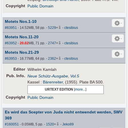
Copyright
Public Domain
Motets Nos.1-10
⇩
#63951
- 14.52MB, 58 pp.
-
5229
×
-
ctesibius
Motets Nos.11-20
⇩
#63952
-
20.02
MB, 71 pp.
-
2747
×
-
ctesibius
Motets Nos.21-29
⇩
#63953
- 16.77MB, 64 pp.
-
2362
×
-
ctesibius
Editor
Wilhelm Kamlah
Pub
.
Info.
Neue Schütz-Ausgabe, Vol.5
Kassel :
Bärenreiter
, (1955). Plate BA 500.
URTEXT EDITION
[
more...
]
Copyright
Public Domain
Es wird das Scepter von Juda nicht entwendet werden, SWV
369
⇩
#160051
- 0.05MB, 5 pp.
-
1520
×
-
Jeko89