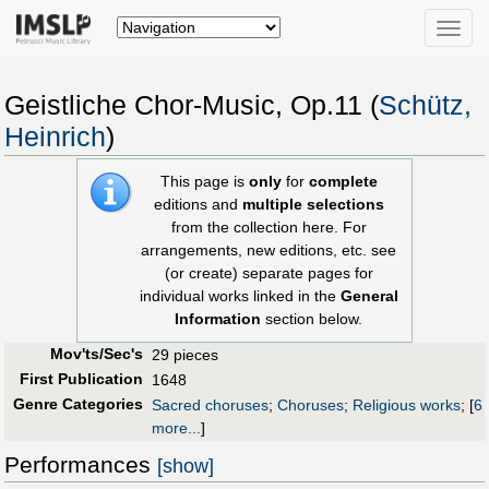
Toggle
naviga
Geistliche Chor-Music, Op.11 (
Schütz,
Heinrich
)
This page is
only
for
complete
editions and
multiple selections
from the collection here. For
arrangements, new editions, etc. see
(or create) separate pages for
individual works linked in the
General
Information
section below.
Mov'ts/Sec's
29 pieces
First Publication
1648
Genre Categories
Sacred choruses
;
Choruses
;
Religious works
;
[
6
more...
]
Performances
[show]