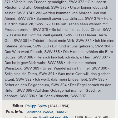
371 • Verleih uns Frieden genädiglich, SWV 372 • Gib unsern
Fürsten und aller Obrigkeit, SWV 373 • Unser keiner lebet sich
selber, SWV 374 • Viel werden kommen von Morgen und von
Abend, SWV 375 • Sammelt zuvor das Unkraut, SWV 376 • Herr,
auf dich traue ich, SWV 377 • Die mit Tränen säen werden mit
Freuden ernten, SWV 378 • So fahr ich hin zu Jesu Christ, SWV
379 • Also hat Gott die Welt geliebt, SWV 380 • O lieber Herre
Gott, SWV 381 • Tröstet, tröstet mein Volk, SWV 382 • Ich bin eine
rufende Stimme, SWV 383 • Ein Kind ist uns geboren, SWV 384 •
Das Wort ward Fleisch, SWV 385 • Die Himmel erzählen die Ehre
Gottes, SWV 386 • Herzlich lieb hab ich dich, o Herr, SWV 387 •
Das ist je gewißlich wahr, SWV 388 • Ich bin ein rechter
Weinstock, SWV 389 • Unser Wandel ist im Himmel, SWV 390 •
Selig sind die Toten, SWV 391 • Was mein Gott will, das g'scheh
allzeit, SWV 392 • Ich weiß, daß mein Erlöser lebt, SWV 393 •
Sehet an den Feigenbaum, SWV 394 • Der Engel sprach zu den
Hirten, SWV 395 • Auf dem Gebirge hat man ein Geschrei
gehöret, SWV 396 • Du Schalksknecht, SWV 397
Editor
Philipp Spitta
(1841–1894)
Pub
.
Info.
Sämtliche Werke, Band 8
Leipzig:
Breitkopf und Härtel
, 1889. Plate H.S. VIII.