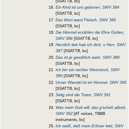
[SSATTB, bc]
Ein Kind ist uns geboren, SWV 384
[SSATTB, bc]
Das Wort ward Fleisch, SWV 385
[SSATTB, bc]
Die Himmel erzählen die Ehre Gottes,
SWV 386
[SSATTB, bc]
Herzlich lieb hab ich dich, o Herr, SWV
387
[SSATTB, bc]
Das ist je gewißlich wahr, SWV 388
[SSATTB, bc]
Ich bin ein rechter Weinstock, SWV
389
[SSATTB, bc]
Unser Wandel ist im Himmel, SWV 390
[SSATTB, bc]
Selig sind die Toten, SWV 391
[SSATTB, bc]
Was mein Gott will, das g'scheh allzeit,
SWV 392
[AT voices, TBBB
instruments, bc]
Ich weiß, daß mein Erlöser lebt, SWV