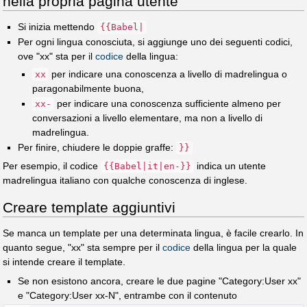
nella propria pagina utente
Si inizia mettendo
{{Babel|
Per ogni lingua conosciuta, si aggiunge uno dei seguenti codici,
ove "xx" sta per il
codice
della lingua:
per indicare una conoscenza a livello di madrelingua o
xx
paragonabilmente buona,
per indicare una conoscenza sufficiente almeno per
xx-
conversazioni a livello elementare, ma non a livello di
madrelingua.
Per finire, chiudere le doppie graffe:
}}
Per esempio, il codice
indica un utente
{{Babel|it|en-}}
madrelingua italiano con qualche conoscenza di inglese.
Creare template aggiuntivi
Se manca un template per una determinata lingua, è facile crearlo. In
quanto segue, "xx" sta sempre per il
codice
della lingua per la quale
si intende creare il template.
Se non esistono ancora, creare le due pagine "Category:User xx"
e "Category:User xx-N", entrambe con il contenuto