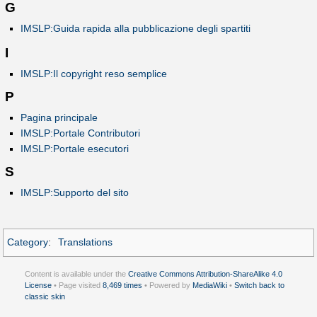
G
IMSLP:Guida rapida alla pubblicazione degli spartiti
I
IMSLP:Il copyright reso semplice
P
Pagina principale
IMSLP:Portale Contributori
IMSLP:Portale esecutori
S
IMSLP:Supporto del sito
Category
:
Translations
Content is available under the
Creative Commons Attribution-ShareAlike 4.0
License
• Page visited
8,469 times
• Powered by
MediaWiki
•
Switch back to
classic skin