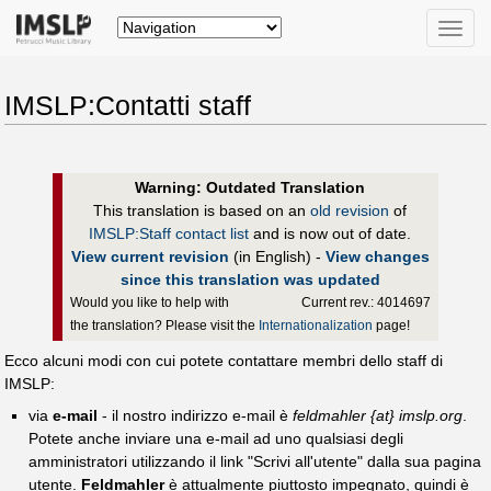
Toggle
naviga
IMSLP:Contatti staff
Warning: Outdated Translation
This translation is based on an
old revision
of
IMSLP:Staff contact list
and is now out of date.
View current revision
(in English) -
View changes
since this translation was updated
Would you like to help with
Current rev.: 4014697
the translation? Please visit the
Internationalization
page!
Ecco alcuni modi con cui potete contattare membri dello staff di
IMSLP:
via
e-mail
- il nostro indirizzo e-mail è
feldmahler {at} imslp.org
.
Potete anche inviare una e-mail ad uno qualsiasi degli
amministratori utilizzando il link "Scrivi all'utente" dalla sua pagina
utente.
Feldmahler
è attualmente piuttosto impegnato, quindi è