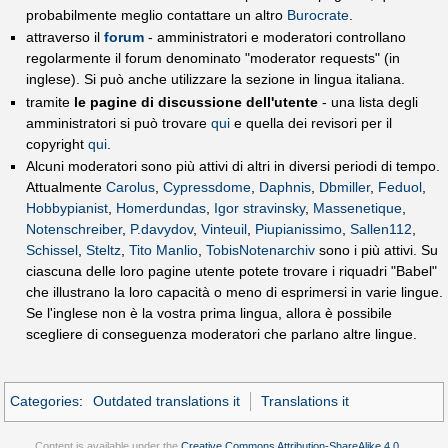
probabilmente meglio contattare un altro
Burocrate
.
attraverso il
forum
- amministratori e moderatori controllano
regolarmente il forum denominato "moderator requests" (in
inglese). Si può anche utilizzare la sezione in lingua italiana.
tramite
le pagine di discussione dell'utente
- una lista degli
amministratori si può trovare
qui
e quella dei revisori per il
copyright
qui
.
Alcuni moderatori sono più attivi di altri in diversi periodi di tempo.
Attualmente
Carolus
,
Cypressdome
,
Daphnis
,
Dbmiller
,
Feduol
,
Hobbypianist
,
Homerdundas
,
Igor stravinsky
,
Massenetique
,
Notenschreiber
,
P.davydov
,
Vinteuil
,
Piupianissimo
,
Sallen112
,
Schissel
,
Steltz
,
Tito Manlio
,
TobisNotenarchiv
sono i più attivi. Su
ciascuna delle loro pagine utente potete trovare i riquadri "Babel"
che illustrano la loro capacità o meno di esprimersi in varie lingue.
Se l'inglese non è la vostra prima lingua, allora è possibile
scegliere di conseguenza moderatori che parlano altre lingue.
Categories
:
Outdated translations it
Translations it
Content is available under the
Creative Commons Attribution-ShareAlike 4.0