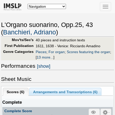
Toggle
naviga
L'Organo suonarino, Opp.25, 43
(
Banchieri, Adriano
)
Mov'ts/Sec's
40 pieces and instruction texts
First Publication
1611, 1638 - Venice: Ricciardo Amadino
Genre Categories
Pieces
;
For organ
;
Scores featuring the organ
;
[
13 more...
]
Performances
[show]
Sheet Music
Scores (
6
)
Arrangements and Transcriptions (
6
)
Complete
Complete Score