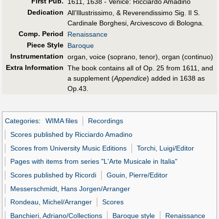
First Pub
.
1611, 1638 - Venice: Ricciardo Amadino
Dedication
All’Illustrissimo, & Reverendissimo Sig. Il S.
Cardinale Borghesi, Arcivescovo di Bologna.
Comp. Period
Renaissance
Piece Style
Baroque
Instrumentation
organ, voice (soprano, tenor), organ (continuo)
Extra Information
The book contains all of Op. 25 from 1611, and
a supplement (
Appendice
) added in 1638 as
Op.43.
Categories
:
WIMA files
Recordings
Scores published by Ricciardo Amadino
Scores from University Music Editions
Torchi, Luigi/Editor
Pages with items from series "L'Arte Musicale in Italia"
Scores published by Ricordi
Gouin, Pierre/Editor
Messerschmidt, Hans Jorgen/Arranger
Rondeau, Michel/Arranger
Scores
Banchieri, Adriano/Collections
Baroque style
Renaissance