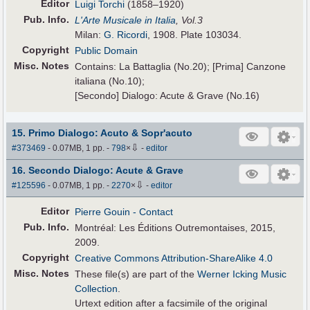
Editor
Luigi Torchi
(1858–1920)
Pub
.
Info.
L'Arte Musicale in Italia
, Vol.3
Milan:
G. Ricordi
, 1908. Plate 103034.
Copyright
Public Domain
Misc. Notes
Contains: La Battaglia (No.20); [Prima] Canzone
italiana (No.10);
[Secondo] Dialogo: Acute & Grave (No.16)
15. Primo Dialogo: Acuto & Sopr'acuto
⇩
#373469
- 0.07MB, 1 pp.
-
798
×
-
editor
16. Secondo Dialogo: Acute & Grave
⇩
#125596
- 0.07MB, 1 pp.
-
2270
×
-
editor
Editor
Pierre Gouin
- Contact
Pub
.
Info.
Montréal: Les Éditions Outremontaises, 2015,
2009.
Copyright
Creative Commons Attribution-ShareAlike 4.0
Misc. Notes
These file(s) are part of the
Werner Icking Music
Collection
.
Urtext edition after a facsimile of the original