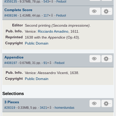
⇩
#359135
- 9.37MB, 78 pp.
-
543
×
-
Feduol
Complete Score
⇩
#408196
- 1.41MB, 44 pp.
-
117
×
-
Feduol
Editor
Second printing
(Seconda impressione)
.
Pub
.
Info.
Venice:
Ricciardo Amadino
, 1611.
Reprinted
1638 with the
Appendice
(Op.43).
Copyright
Public Domain
Appendice
⇩
#408197
- 0.67MB, 31 pp.
-
91
×
-
Feduol
Pub
.
Info.
Venice: Alessandro Vicenti, 1638.
Copyright
Public Domain
Selections
3 Pieces
⇩
#28319
- 0.33MB, 5 pp.
-
3421
×
-
homerdundas