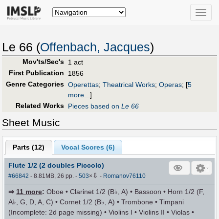
Toggle
naviga
Le 66 (
Offenbach, Jacques
)
Mov'ts/Sec's
1 act
First Publication
1856
Genre Categories
Operettas
;
Theatrical Works
;
Operas
;
[
5
more...
]
Related Works
Pieces based on
Le 66
Sheet Music
Parts (
12
)
Vocal Scores (
6
)
Flute 1/2 (2 doubles Piccolo)
⇩
#66842
- 8.81MB, 26 pp.
-
503
×
-
Romanov76110
⇒
11 more
:
Oboe • Clarinet 1/2 (B♭, A) • Bassoon • Horn 1/2 (F,
A♭, G, D, A, C) • Cornet 1/2 (B♭, A) • Trombone • Timpani
(Incomplete: 2d page missing) • Violins I • Violins II • Violas •