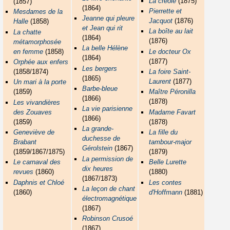
La créole
(1875)
(1857)
(1864)
Pierrette et
Mesdames de la
Jeanne qui pleure
Jacquot
(1876)
Halle
(1858)
et Jean qui rit
La boîte au lait
La chatte
(1864)
(1876)
métamorphosée
La belle Hélène
en femme
(1858)
Le docteur Ox
(1864)
(1877)
Orphée aux enfers
Les bergers
(1858/1874)
La foire Saint-
(1865)
Laurent
(1877)
Un mari à la porte
Barbe-bleue
(1859)
Maître Péronilla
(1866)
(1878)
Les vivandières
La vie parisienne
des Zouaves
Madame Favart
(1866)
(1859)
(1878)
La grande-
Geneviève de
La fille du
duchesse de
Brabant
tambour-major
Gérolstein
(1867)
(1859/1867/1875)
(1879)
La permission de
Le carnaval des
Belle Lurette
dix heures
revues
(1860)
(1880)
(1867/1873)
Daphnis et Chloé
Les contes
La leçon de chant
(1860)
d'Hoffmann
(1881)
électromagnétique
(1867)
Robinson Crusoé
(1867)