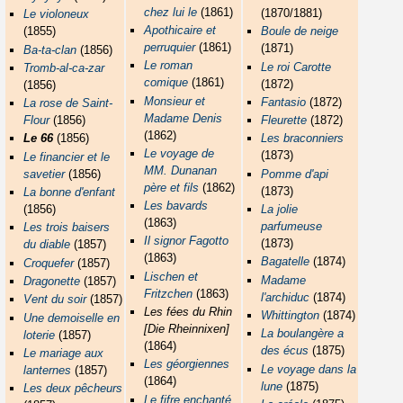
chez lui le
(1861)
(1870/1881)
Le violoneux
Apothicaire et
(1855)
Boule de neige
perruquier
(1861)
(1871)
Ba-ta-clan
(1856)
Le roman
Le roi Carotte
Tromb-al-ca-zar
comique
(1861)
(1872)
(1856)
Monsieur et
Fantasio
(1872)
La rose de Saint-
Madame Denis
Flour
(1856)
Fleurette
(1872)
(1862)
Le 66
(1856)
Les braconniers
Le voyage de
(1873)
Le financier et le
MM. Dunanan
savetier
(1856)
Pomme d'api
père et fils
(1862)
(1873)
La bonne d'enfant
Les bavards
(1856)
La jolie
(1863)
parfumeuse
Les trois baisers
Il signor Fagotto
(1873)
du diable
(1857)
(1863)
Bagatelle
(1874)
Croquefer
(1857)
Lischen et
Madame
Dragonette
(1857)
Fritzchen
(1863)
l'archiduc
(1874)
Vent du soir
(1857)
Les fées du Rhin
Whittington
(1874)
Une demoiselle en
[Die Rheinnixen]
La boulangère a
loterie
(1857)
(1864)
des écus
(1875)
Le mariage aux
Les géorgiennes
Le voyage dans la
lanternes
(1857)
(1864)
lune
(1875)
Les deux pêcheurs
Le fifre enchanté