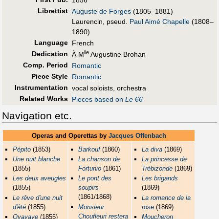
1856
Librettist
Auguste de Forges
(1805–1881)
Laurencin, pseud.
Paul Aimé Chapelle
(1808–
1890)
Language
French
lle
Dedication
À M
Augustine Brohan
Comp. Period
Romantic
Piece Style
Romantic
Instrumentation
vocal soloists, orchestra
Related Works
Pieces based on
Le 66
Navigation etc.
Operas and Operettas by
Jacques Offenbach
Pépito
(1853)
Barkouf
(1860)
La diva
(1869)
Une nuit blanche
La chanson de
La princesse de
(1855)
Fortunio
(1861)
Trébizonde
(1869)
Les deux aveugles
Le pont des
Les brigands
(1855)
soupirs
(1869)
(1861/1868)
Le rêve d'une nuit
La romance de la
d'été
(1855)
Monsieur
rose
(1869)
Choufleuri restera
Oyayaye
(1855)
Moucheron