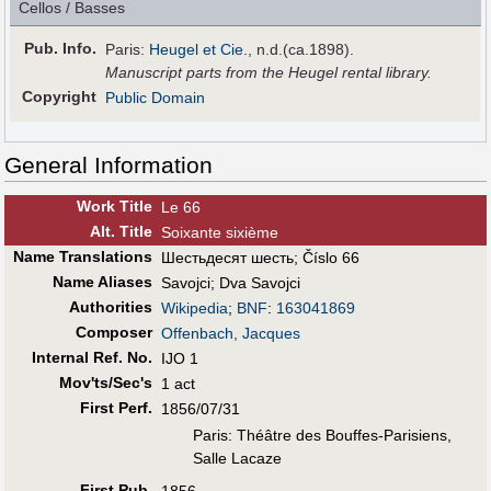
Cellos / Basses
Pub
.
Info.
Paris:
Heugel et Cie.
, n.d.(ca.1898).
Manuscript parts from the Heugel rental library.
Copyright
Public Domain
General Information
Work Title
Le 66
Alt
.
Title
Soixante sixième
Name Translations
Шестьдесят шесть
;
Číslo 66
Name Aliases
Savojci
;
Dva Savojci
Authorities
Wikipedia
;
BNF
:
163041869
Composer
Offenbach, Jacques
Internal Ref. No.
IJO 1
Mov'ts/Sec's
1 act
First Perf
.
1856/07/31
Paris: Théâtre des Bouffes-Parisiens,
Salle Lacaze
First Pub
.