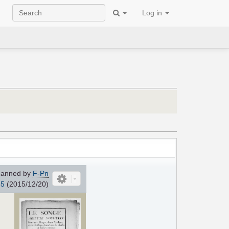
Log in
anned by
F-Pn
85
(2015/12/20)