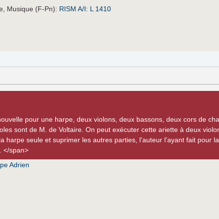
ce, Musique (F-Pn):
RISM A/I: L 1410
nouvelle pour une harpe, deux violons, deux bassons, deux cors de ch
roles sont de M. de Voltaire. On peut exécuter cette ariette à deux vio
 harpe seule et suprimer les autres parties, l'auteur l'ayant fait pour 
… </span>
pe Adrien