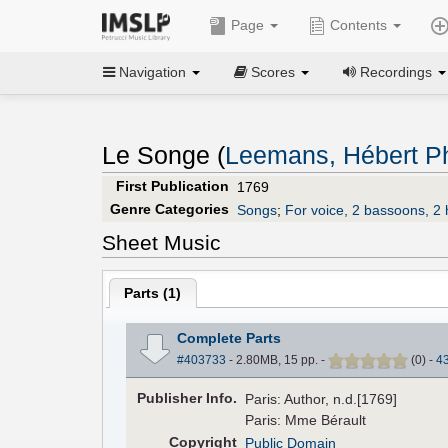
Page
Contents
Navigation
Scores
Recordings
Le Songe (
Leemans, Hébert Ph
First Publication
1769
Genre Categories
Songs
;
For voice, 2 bassoons, 2 h
Sheet Music
Parts (
1
)
Complete Parts
#403733
- 2.80MB, 15 pp.
-
(
0
)
-
4
Pub
lisher
Info.
Paris: Author, n.d.[1769]
Paris: Mme Bérault
Copyright
Public Domain