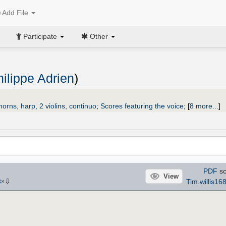
Add File
Participate
Other
ilippe Adrien
)
orns, harp, 2 violins, continuo
;
Scores featuring the voice
;
[
8 more...
]
PDF
sc
View
⇩
Tim.willis16
3
×