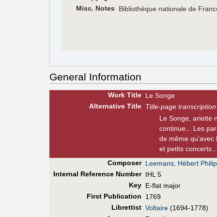
Misc. Notes
Bibliothèque nationale de Fran
General Information
Work Title
Le Songe
Alt
ernative
Title
Title-page transcription
Le Songe, ariette 
continue... Les pa
de même qu'avec la
et petits concerts
Composer
Leemans, Hébert Philip
Internal Reference Number
IHL 5
Key
E-flat major
First Pub
lication
1769
Librettist
Voltaire
(1694-1778)