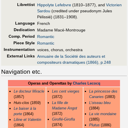
Librettist
Hippolyte Lefebvre
(1810–1877), and
Victorien
Sardou
(credited under pseudonym Jules
Pélissié) (1831–1908).
Language
French
Dedication
Madame Macé-Montrouge
Comp. Period
Romantic
Piece Style
Romantic
Instrumentation
voices, chorus, orchestra
External Links
Annuaire de la Société des auteurs et
compositeurs dramatiques (1866), p.248
Navigation etc.
Operas and Operettas by
Charles Lecocq
Le docteur Miracle
Les cent vierges
La princesse des
(1857)
(1872)
Canaries
(1883)
Huis-clos
(1859)
La fille de
L'oiseau bleu
Madame Angot
(1884)
Le baiser à la
(1872)
porte
(1864)
La vie mondaine
Giroflé-Girofla
(1885)
Liline et Valentin
(1874)
(1864)
Plutus
(1886)