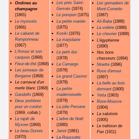
Les prés Saint-
Ondines au
Les grenadiers de
Gervais
(1874)
champagne
Mont-Cornette
(1865)
Le pompon
(1875)
(1887)
Le myosotis
La petite mariée
Ali-Baba
(1888)
(1866)
(1875)
La volière
(1888)
Le cabaret de
Kosiki
(1876)
Le chevrier
(1888)
Ramponneau
La marjolaine
L'égyptienne
(1867)
(1877)
(1890)
L'Amour et son
Le petit duc
Nos bons
carquois
(1868)
(1878)
chasseurs
(1894)
Fleur-de-thé
(1868)
La Camargo
Ninette
(1896)
Les jumeaux de
(1878)
Ruse d'amour
Bergame
(1868)
Le grand Casimir
(1897)
Le carnaval d'un
(1879)
La belle au bois
merle blanc
(1868)
La petite
dormant
(1900)
Gandolfo
(1869)
mademoiselle
Yetta
(1903)
(1879)
Deux portières
Rose-Mousse
pour un cordon
La jolie Persane
(1904)
(1869, collab.)
(1879)
La salutiste
Le rajah de
L'arbre de Noël
(1905)
Mysore
(1869)
(1880)
Le trahison de
Le beau Dunois
Janot
(1881)
Pan
(1911)
(1870)
La Roussotte