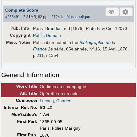
Complete Score
⇩
#256491
- 2.81MB, 62 pp.
-
272
×
-
Massenetique
Pub
.
Info.
Paris:
Brandus
, n.d.[1876]. Plate B. & Cie. 12073.
Copyright
Public Domain
Misc. Notes
Publication noted in the
Bibliographie de la
France
2e série, 65e année, Nº 16, 15 Avril 1876,
p.211, r.1354.
General Information
Work Title
Ondines au champagne
Alt
.
Title
Opérette en un acte
Composer
Lecocq, Charles
Internal Ref. No.
ICL 40
Mov'ts/Sec's
1 Act
First Perf
.
1865-09-05
Paris: Folies Marigny
First Pub
.
1876