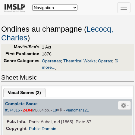
Toggle
naviga
Ondines au champagne (
Lecocq,
Charles
)
Mov'ts/Sec's
1 Act
First Publication
1876
Genre Categories
Operettas
;
Theatrical Works
;
Operas
;
[
6
more...
]
Sheet Music
Vocal Scores (
2
)
Complete Score
⇩
#574315
-
24.04
MB, 64 pp.
-
18
×
-
Pianoman121
Pub
.
Info.
Paris: Aubel, n.d.[1865]. Plate 37.
Copyright
Public Domain