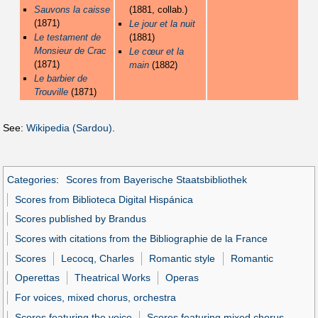
Sauvons la caisse
(1881, collab.)
(1871)
Le jour et la nuit
Le testament de
(1881)
Monsieur de Crac
Le cœur et la
(1871)
main
(1882)
Le barbier de
Trouville
(1871)
See:
Wikipedia (Sardou)
.
Categories
:
Scores from Bayerische Staatsbibliothek
Scores from Biblioteca Digital Hispánica
Scores published by Brandus
Scores with citations from the Bibliographie de la France
Scores
Lecocq, Charles
Romantic style
Romantic
Operettas
Theatrical Works
Operas
For voices, mixed chorus, orchestra
Scores featuring the voice
Scores featuring mixed chorus