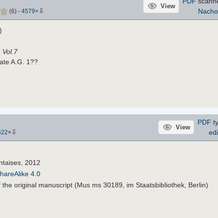
PDF
scann
View
⇩
Nach
(
6
)
-
4579
×
)
, Vol.7
late A.G. 1??
PDF
ty
View
⇩
edi
622
×
ntaises, 2012
hareAlike 4.0
of the original manuscript (Mus ms 30189, im Staatsbibliothek, Berlin)