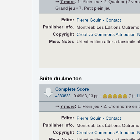
⇒
7 more
:
1. Plein jeu • 2. Quatuor (2 ver
Grand jeu • 7. Petit plein jeu
Editor
Pierre Gouin
- Contact
Pub
lisher
Info.
Montréal: Les Éditions Outremo
Copyright
Creative Commons Attribution-
Misc. Notes
Urtext edition after a facsimile 
Suite du 4me ton
Complete Score
#383833
- 0.49MB, 13 pp.
-
(
1
)
-
1
⇒
7 more
:
1. Plein jeu • 2. Cromhorne en ta
Editor
Pierre Gouin
- Contact
Pub
lisher
Info.
Montréal: Les Éditions Outremo
Copyright
Creative Commons Attribution-
Misc. Notes
Urtext edition after a facsimile 