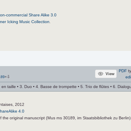
on-commercial Share Alike 3.0
ner Icking Music Collection
.
PDF
ty
View
⇩
edi
189
×
 en taille • 3. Duo • 4. Basse de trompette • 5. Trio de flûtes • 6. Dialogu
ntaises, 2012
hareAlike 4.0
 of the original manuscript (Mus ms 30189, im Staatsbibliothek zu Berlin)