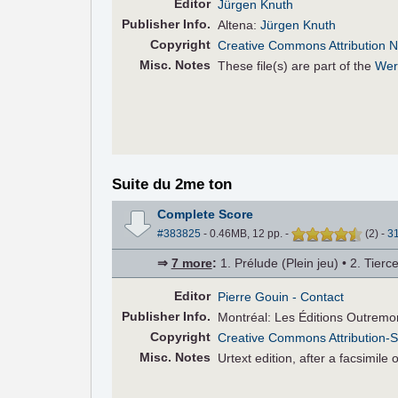
Editor
Jürgen Knuth
Pub
lisher
Info.
Altena:
Jürgen Knuth
Copyright
Creative Commons Attribution N
Misc. Notes
These file(s) are part of the
Wer
Suite du 2me ton
Complete Score
#383825
- 0.46MB, 12 pp.
-
(
2
)
-
3
⇒
7 more
:
1. Prélude (Plein jeu) • 2. Tierce
Editor
Pierre Gouin
- Contact
Pub
lisher
Info.
Montréal: Les Éditions Outremo
Copyright
Creative Commons Attribution-S
Misc. Notes
Urtext edition, after a facsimile