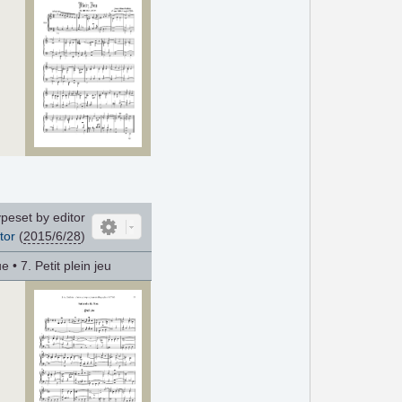
peset by editor
tor
(
2015/6/28
)
e • 7. Petit plein jeu