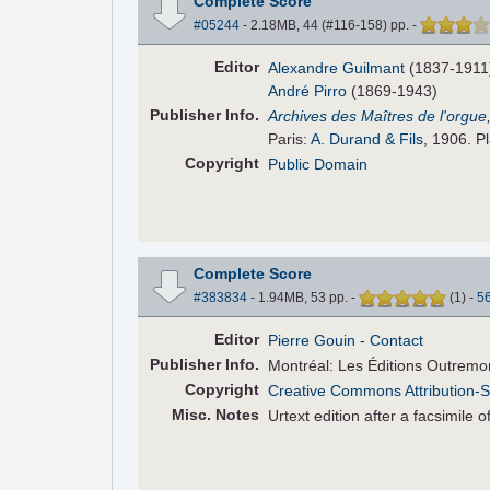
Complete Score
#05244
- 2.18MB, 44 (#116-158) pp.
-
Editor
Alexandre Guilmant
(1837-1911
André Pirro
(1869-1943)
Pub
lisher
Info.
Archives des Maîtres de l'orgue
Paris:
A. Durand & Fils
, 1906. P
Copyright
Public Domain
Complete Score
#383834
- 1.94MB, 53 pp.
-
(
1
)
-
5
Editor
Pierre Gouin
- Contact
Pub
lisher
Info.
Montréal: Les Éditions Outremo
Copyright
Creative Commons Attribution-S
Misc. Notes
Urtext edition after a facsimile 