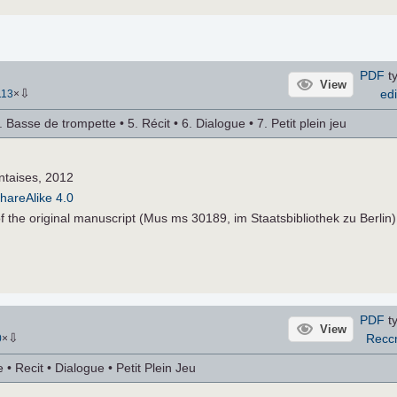
PDF
ty
View
⇩
edi
113
×
4. Basse de trompette • 5. Récit • 6. Dialogue • 7. Petit plein jeu
ntaises, 2012
hareAlike 4.0
 of the original manuscript (Mus ms 30189, im Staatsbibliothek zu Berlin)
PDF
ty
View
⇩
Recc
0
×
• Recit • Dialogue • Petit Plein Jeu