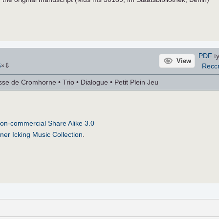
PDF
ty
View
⇩
Recc
5
×
se de Cromhorne • Trio • Dialogue • Petit Plein Jeu
on-commercial Share Alike 3.0
ner Icking Music Collection
.