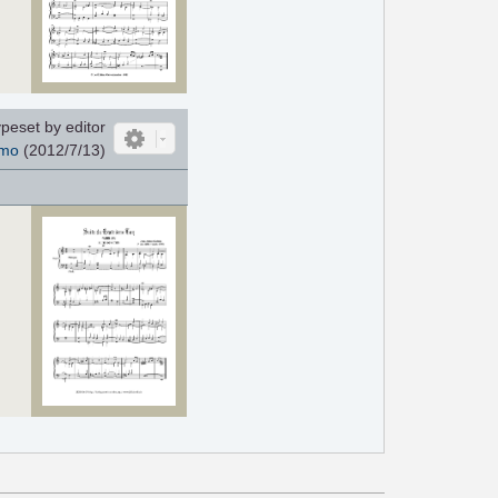
peset by editor
mo
(2012/7/13)