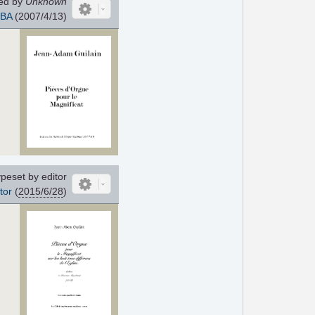
ed by
Unknown
oBA
(2007/4/13)
peset by editor
tor
(
2015/6/28
)