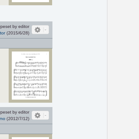
peset by editor
tor
(2015/6/28)
peset by editor
mo
(2012/7/12)