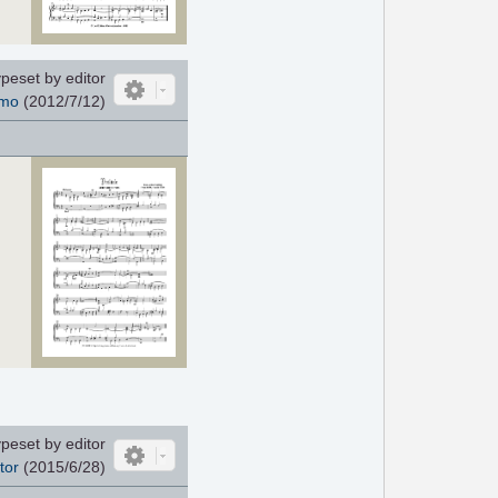
peset by editor
mo
(2012/7/12)
peset by editor
tor
(2015/6/28)