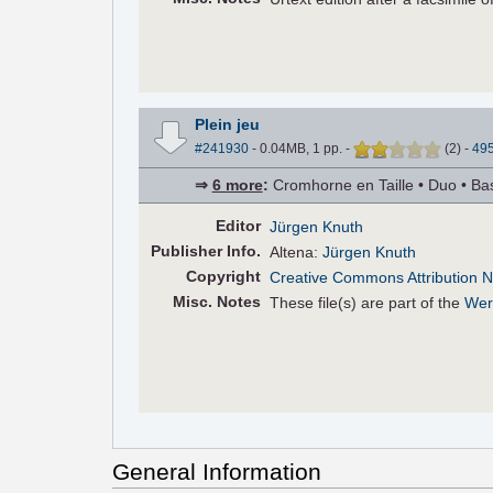
Plein jeu
#241930
- 0.04MB, 1 pp.
-
(
2
)
-
49
⇒
6 more
:
Cromhorne en Taille • Duo • Bas
Editor
Jürgen Knuth
Pub
lisher
Info.
Altena:
Jürgen Knuth
Copyright
Creative Commons Attribution N
Misc. Notes
These file(s) are part of the
Wer
General Information