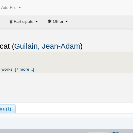
Add File
Participate
Other
cat (
Guilain, Jean-Adam
)
s works
;
[
7 more...
]
ns (
1
)