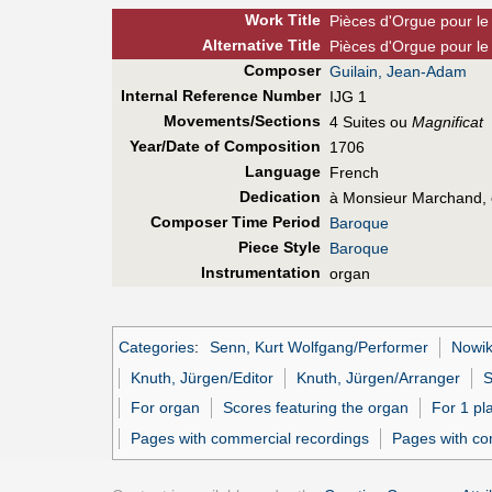
Work Title
Pièces d'Orgue pour le
Alt
ernative
Title
Pièces d'Orgue pour le M
Composer
Guilain, Jean-Adam
Internal Reference Number
IJG 1
Movements/Sections
4 Suites ou
Magnificat
Year/Date of Composition
1706
Language
French
Dedication
à Monsieur Marchand, o
Composer Time Period
Baroque
Piece Style
Baroque
Instrumentation
organ
Categories
:
Senn, Kurt Wolfgang/Performer
Nowik
Knuth, Jürgen/Editor
Knuth, Jürgen/Arranger
S
For organ
Scores featuring the organ
For 1 pl
Pages with commercial recordings
Pages with co