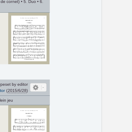
de cornet) • 5. Duo • 6.
peset by editor
tor
(
2015/6/28
)
lein jeu