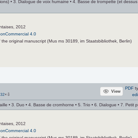
sions) • 3. Dialogue de voix humaine • 4. Basse de trompette (et dessus 
ntaises, 2012
NonCommercial 4.0
of the original manuscript (Mus ms 30189, im Staatsbibliothek, Berlin)
PDF
ty
View
⇩
edi
132
×
ille • 3. Duo • 4. Basse de cromhorne • 5. Trio • 6. Dialogue • 7. Petit p
ntaises, 2012
NonCommercial 4.0
of the original manuscript (Mus ms 30189, im Staatsbibliothek, Berlin)