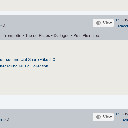
PDF
ty
View
⇩
Recc
0
×
 Trompette • Trio de Flutes • Dialogue • Petit Plein Jeu
on-commercial Share Alike 3.0
ner Icking Music Collection
.
PDF
ty
View
⇩
edi
018
×