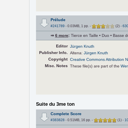
Prélude
#241789
- 0.03MB, 1 pp.
-
(
2
)
-
63
⇒
6 more
:
Tierce en Taille • Duo • Basse de
Editor
Jürgen Knuth
Pub
lisher
Info.
Altena:
Jürgen Knuth
Copyright
Creative Commons Attribution N
Misc. Notes
These file(s) are part of the
Wer
Suite du 3me ton
Complete Score
#383828
- 0.51MB, 16 pp.
-
(
1
)
-
1