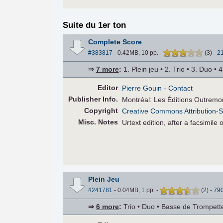
Suite du 1er ton
Complete Score
#383817
- 0.42MB, 10 pp.
-
(
3
)
-
2
⇒
7 more
:
1. Plein jeu • 2. Trio • 3. Duo • 
Editor
Pierre Gouin
- Contact
Pub
lisher
Info.
Montréal: Les Éditions Outremo
Copyright
Creative Commons Attribution-S
Misc. Notes
Urtext edition, after a facsimile
Plein Jeu
#241781
- 0.04MB, 1 pp.
-
(
2
)
-
79
⇒
6 more
:
Trio • Duo • Basse de Trompette 