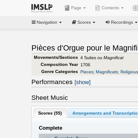
Page
Contents
Navigation
Scores
Recordings
Pièces d'Orgue pour le Magnifi
Movements/Sections
4 Suites ou
Magnificat
Composition Year
1706
Genre Categories
Pieces
;
Magnificats
;
Religiou
Performances
[show]
Sheet Music
Scores (
55
)
Arrangements and Transcriptio
Complete