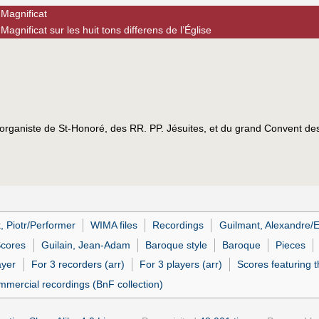
 Magnificat
agnificat sur les huit tons differens de l’Église
rganiste de St-Honoré, des RR. PP. Jésuites, et du grand Convent des
, Piotr/Performer
WIMA files
Recordings
Guilmant, Alexandre/E
cores
Guilain, Jean-Adam
Baroque style
Baroque
Pieces
ayer
For 3 recorders (arr)
For 3 players (arr)
Scores featuring t
mmercial recordings (BnF collection)