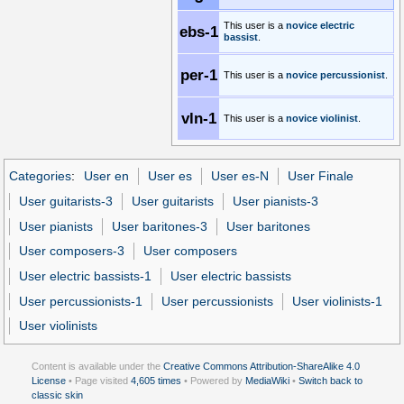
This user is a
novice
electric
ebs-1
bassist
.
per-1
This user is a
novice
percussionist
.
vln-1
This user is a
novice
violinist
.
Categories
:
User en
User es
User es-N
User Finale
User guitarists-3
User guitarists
User pianists-3
User pianists
User baritones-3
User baritones
User composers-3
User composers
User electric bassists-1
User electric bassists
User percussionists-1
User percussionists
User violinists-1
User violinists
Content is available under the
Creative Commons Attribution-ShareAlike 4.0
License
• Page visited
4,605 times
• Powered by
MediaWiki
•
Switch back to
classic skin