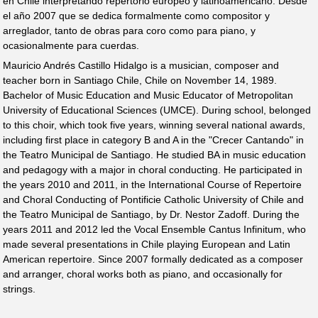
en Chile interpretando repertorio europeo y latinoamericano. Desde
el año 2007 que se dedica formalmente como compositor y
arreglador, tanto de obras para coro como para piano, y
ocasionalmente para cuerdas.
Mauricio Andrés Castillo Hidalgo is a musician, composer and
teacher born in Santiago Chile, Chile on November 14, 1989.
Bachelor of Music Education and Music Educator of Metropolitan
University of Educational Sciences (UMCE). During school, belonged
to this choir, which took five years, winning several national awards,
including first place in category B and A in the "Crecer Cantando" in
the Teatro Municipal de Santiago. He studied BA in music education
and pedagogy with a major in choral conducting. He participated in
the years 2010 and 2011, in the International Course of Repertoire
and Choral Conducting of Pontificie Catholic University of Chile and
the Teatro Municipal de Santiago, by Dr. Nestor Zadoff. During the
years 2011 and 2012 led the Vocal Ensemble Cantus Infinitum, who
made several presentations in Chile playing European and Latin
American repertoire. Since 2007 formally dedicated as a composer
and arranger, choral works both as piano, and occasionally for
strings.