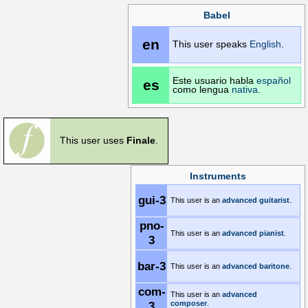
Babel
en
This user speaks
English
.
Este usuario habla
español
es
como lengua
nativa
.
This user uses
Finale
.
Instruments
gui-3
This user is an
advanced
guitarist
.
pno-
This user is an
advanced
pianist
.
3
bar-3
This user is an
advanced
baritone
.
com-
This user is an
advanced
3
composer
.