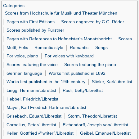
Categories
:
Scores from Hochschule für Musik und Theater München
Pages with First Editions
Scores engraved by C.G. Röder
Scores published by Fürstner
Pages with References to Hofmeister's Monatsbericht
Scores
Mottl, Felix
Romantic style
Romantic
Songs
For voice, piano
For voices with keyboard
Scores featuring the voice
Scores featuring the piano
German language
Works first published in 1892
Works first published in the 19th century
Stieler, Karl/Librettist
Lingg, Hermann/Librettist
Paoli, Betty/Librettist
Hebbel, Friedrich/Librettist
Mayer, Karl Friedrich Hartmann/Librettist
Grisebach, Eduard/Librettist
Storm, Theodor/Librettist
Cornelius, Peter/Librettist
Eichendorff, Joseph von/Librettist
Keller, Gottfried @writer^/Librettist
Geibel, Emanuel/Librettist