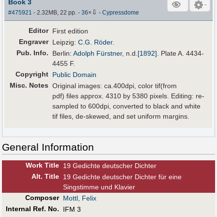
Book 3
⇩
#475921
- 2.32MB, 22 pp.
-
36
×
-
Cypressdome
Editor
First edition
Engraver
Leipzig:
C.G. Röder
.
Pub
.
Info.
Berlin:
Adolph Fürstner
,
n.d.
[1892]
. Plate A. 4434-
4455 F.
Copyright
Public Domain
Misc. Notes
Original images: ca.400dpi, color tif(from
pdf) files approx. 4310 by 5380 pixels. Editing: re-
sampled to 600dpi, converted to black and white
tif files, de-skewed, and set uniform margins.
General Information
Work Title
19 Gedichte deutscher Dichter
Alt
.
Title
19 Gedichte deutscher Dichter für eine
Singstimme und Klavier
Composer
Mottl, Felix
Internal Ref. No.
IFM 3