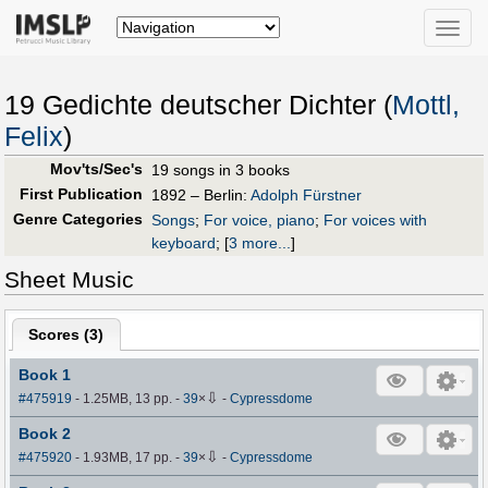
Toggle
naviga
19 Gedichte deutscher Dichter (
Mottl,
Felix
)
Mov'ts/Sec's
19 songs in 3 books
First Publication
1892 – Berlin:
Adolph Fürstner
Genre Categories
Songs
;
For voice, piano
;
For voices with
keyboard
;
[
3 more...
]
Sheet Music
Scores (
3
)
Book 1
⇩
#475919
- 1.25MB, 13 pp.
-
39
×
-
Cypressdome
Book 2
⇩
#475920
- 1.93MB, 17 pp.
-
39
×
-
Cypressdome