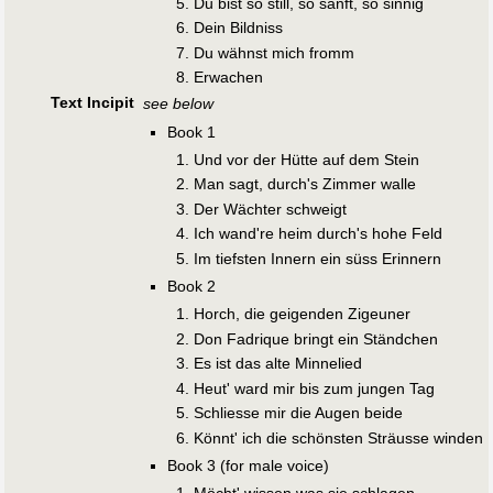
Du bist so still, so sanft, so sinnig
Dein Bildniss
Du wähnst mich fromm
Erwachen
Text Incipit
see below
Book 1
Und vor der Hütte auf dem Stein
Man sagt, durch's Zimmer walle
Der Wächter schweigt
Ich wand're heim durch's hohe Feld
Im tiefsten Innern ein süss Erinnern
Book 2
Horch, die geigenden Zigeuner
Don Fadrique bringt ein Ständchen
Es ist das alte Minnelied
Heut' ward mir bis zum jungen Tag
Schliesse mir die Augen beide
Könnt' ich die schönsten Sträusse winden
Book 3 (for male voice)