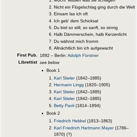
Möcht' wissen was sie schlagen
Nicht ein Flügelschlag ging durch die Welt
Einsam las ich oft
Ich geb' dem Schicksal
Du bist so still, so sanft, so sinnig
Halb Dämmerschein, halb Kerzenlicht
Du wähnst mich fromm
Allnächtlich bin ich aufgewacht
First Pub
.
1892 – Berlin:
Adolph Fürstner
Librettist
see below
Book 1
Karl Stieler
(1842–1885)
Hermann Lingg
(1820–1905)
Karl Stieler
(1842–1885)
Karl Stieler
(1842–1885)
Betty Paoli
(1814–1894)
Book 2
Friedrich Hebbel
(1813–1863)
Karl Friedrich Hartmann Mayer
(1786–
1870) (?)