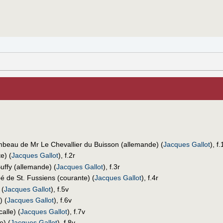
beau de Mr Le Chevallier du Buisson (allemande) (
Jacques Gallot
), f.
e) (
Jacques Gallot
), f.2r
ffy (allemande) (
Jacques Gallot
), f.3r
 de St. Fussiens (courante) (
Jacques Gallot
), f.4r
 (
Jacques Gallot
), f.5v
) (
Jacques Gallot
), f.6v
alle) (
Jacques Gallot
), f.7v
e) (
Jacques Gallot
), f.8v