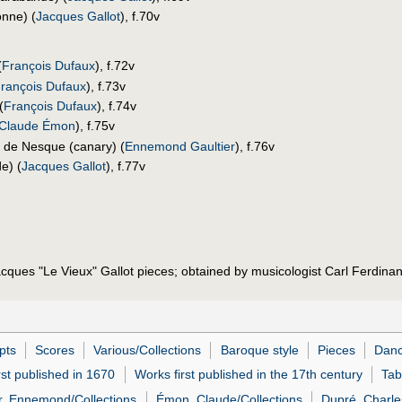
onne) (
Jacques Gallot
), f.70v
(
François Dufaux
), f.72v
rançois Dufaux
), f.73v
(
François Dufaux
), f.74v
Claude Émon
), f.75v
 de Nesque (canary) (
Ennemond Gaultier
), f.76v
e) (
Jacques Gallot
), f.77v
Jacques "Le Vieux" Gallot pieces; obtained by musicologist Carl Ferdin
pts
Scores
Various/Collections
Baroque style
Pieces
Dan
rst published in 1670
Works first published in the 17th century
Tab
r, Ennemond/Collections
Émon, Claude/Collections
Dupré, Charle