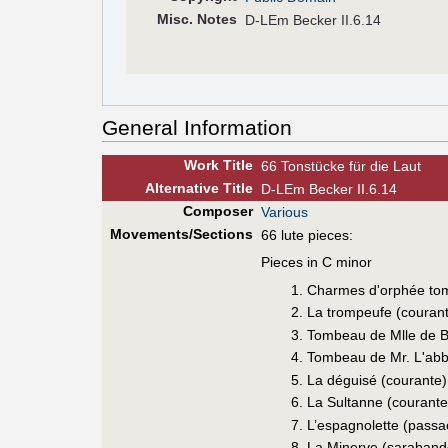
Misc. Notes
D-LEm Becker II.6.14
General Information
Work Title
66 Tonstücke für die Laut
Alt
ernative
Title
D-LEm Becker II.6.14
Composer
Various
Movements/Sections
66 lute pieces:
Pieces in C minor
Charmes d'orphée tom
La trompeufe (courant
Tombeau de Mlle de Bu
Tombeau de Mr. L'abbé
La déguisé (courante)
La Sultanne (courante
L’espagnolette (passac
La Minerve (saraband