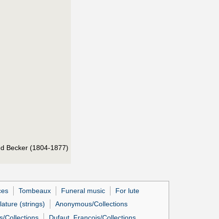
and Becker (1804-1877)
ces
Tombeaux
Funeral music
For lute
lature (strings)
Anonymous/Collections
s/Collections
Dufaut, François/Collections