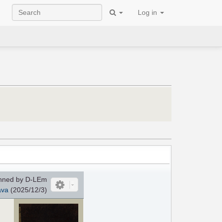
Log in
nned by D-LEm
ava
(2025/12/3)