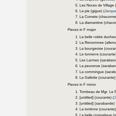
Les Noces de Village (
La pie (gigue) (
Jacque
La Comete (chaconne
La diamantine (chaco
Pieces in F major
La belle roitée duches
La Renommee (allema
La bourgeoise (couran
Le tonnerre (courante)
Les Larmes (saraband
La peurense (saraban
La commingue (sarab
La Gallotte (courante)
Pieces in F minor
Tombeau de Mgr. Le P
[untitled] (courante) (
J
[untitled] (sarabande) 
La tontinne (courante)
La belle cromatique (