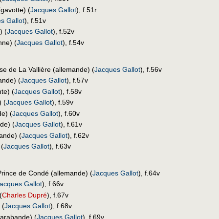
gavotte) (
Jacques Gallot
), f.51r
s Gallot
), f.51v
) (
Jacques Gallot
), f.52v
nne) (
Jacques Gallot
), f.54v
se de La Vallière (allemande) (
Jacques Gallot
), f.56v
nde) (
Jacques Gallot
), f.57v
te) (
Jacques Gallot
), f.58v
 (
Jacques Gallot
), f.59v
e) (
Jacques Gallot
), f.60v
de) (
Jacques Gallot
), f.61v
ande) (
Jacques Gallot
), f.62v
 (
Jacques Gallot
), f.63v
rince de Condé (allemande) (
Jacques Gallot
), f.64v
acques Gallot
), f.66v
(
Charles Dupré
), f.67v
 (
Jacques Gallot
), f.68v
sarabande) (
Jacques Gallot
), f.69v