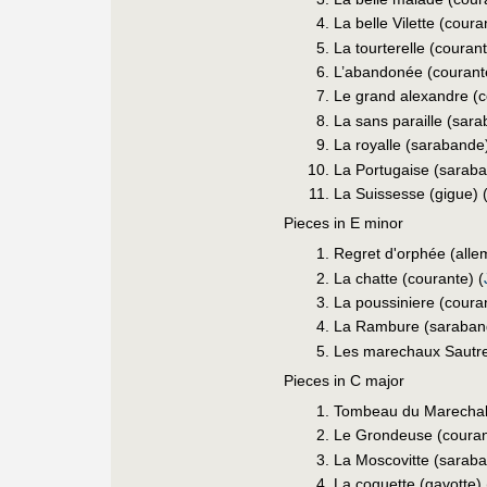
La belle Vilette (coura
La tourterelle (courant
L’abandonée (courant
Le grand alexandre (c
La sans paraille (sara
La royalle (sarabande)
La Portugaise (saraba
La Suissesse (gigue) 
Pieces in E minor
Regret d'orphée (alle
La chatte (courante) (
La poussiniere (couran
La Rambure (saraban
Les marechaux Sautrel
Pieces in C major
Tombeau du Marechal 
Le Grondeuse (couran
La Moscovitte (saraba
La coquette (gavotte) 