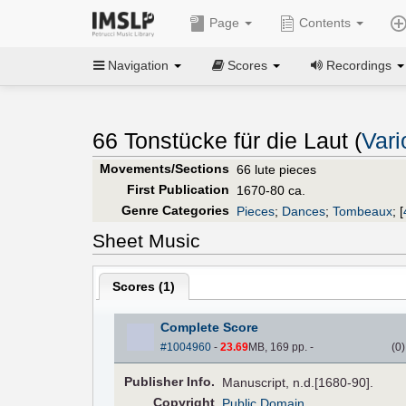
Page
Contents
Navigation
Scores
Recordings
66 Tonstücke für die Laut (
Vari
Movements/Sections
66 lute pieces
First Publication
1670-80 ca.
Genre Categories
Pieces
;
Dances
;
Tombeaux
;
[
Sheet Music
Scores (
1
)
Complete Score
#1004960
-
23.69
MB, 169 pp.
-
(
0
Pub
lisher
Info.
Manuscript, n.d.[1680-90].
Copyright
Public Domain