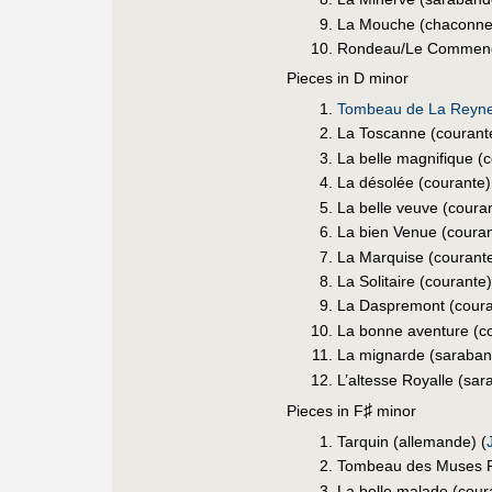
La Mouche (chaconne
Rondeau/Le Commenc
Pieces in D minor
Tombeau de La Reyne
La Toscanne (courante
La belle magnifique (c
La désolée (courante)
La belle veuve (couran
La bien Venue (couran
La Marquise (courante
La Solitaire (courante)
La Daspremont (coura
La bonne aventure (co
La mignarde (saraban
L’altesse Royalle (sar
♯
Pieces in F
minor
Tarquin (allemande) (
Tombeau des Muses Fr
La belle malade (cour