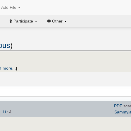
Add File
Participate
Other
ous
)
4 more...
]
PDF
sca
⇩
Sammyj
)
-
11
×