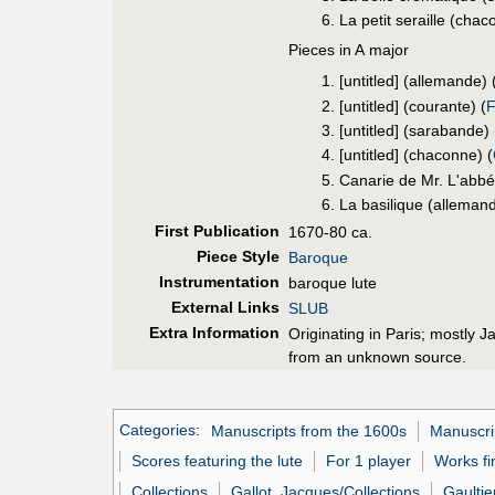
La petit seraille (chac
Pieces in A major
[untitled] (allemande) 
[untitled] (courante) (
F
[untitled] (sarabande) 
[untitled] (chaconne) (
Canarie de Mr. L'abbé
La basilique (allemand
First Pub
lication
1670-80 ca.
Piece Style
Baroque
Instrumentation
baroque lute
External Links
SLUB
Extra Information
Originating in Paris; mostly 
from an unknown source.
Categories
:
Manuscripts from the 1600s
Manuscri
Scores featuring the lute
For 1 player
Works fi
Collections
Gallot, Jacques/Collections
Gaultie