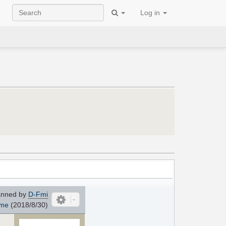
Log in
nned by
D-Fmi
ome
(2018/8/30)