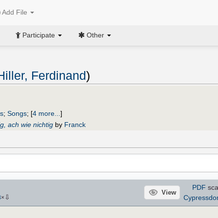
Add File
Participate
Other
Hiller, Ferdinand
)
ks
;
Songs
;
[
4 more...
]
ig, ach wie nichtig
by
Franck
PDF
sca
View
⇩
Cypressd
8
×