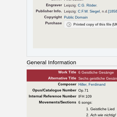
Engraver
Leipzig:
C.G. Röder
.
Pub
lisher
Info.
Leipzig:
C.F.W. Siegel
,
n.d.
[1858
Copyright
Public Domain
Purchase
Printed copy of this file (
General Information
Work Title
6 Geistliche Gesänge
Alt
ernative
Title
Sechs geistliche Gesä
Composer
Hiller, Ferdinand
Opus/Catalogue Number
Op.71
Internal Reference Number
IFH 109
Movements/Sections
6 songs:
Geistliche Lied
Ach wie nichtig!