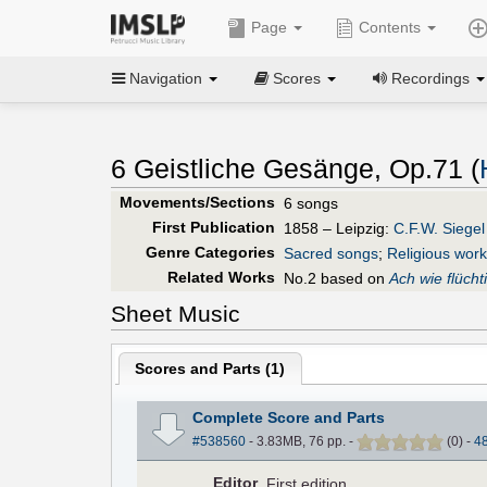
Page
Contents
Navigation
Scores
Recordings
6 Geistliche Gesänge, Op.71 (
Movements/Sections
6 songs
First Publication
1858 – Leipzig:
C.F.W. Siegel
Genre Categories
Sacred songs
;
Religious wor
Related Works
No.2 based on
Ach wie flücht
Sheet Music
Scores and Parts (
1
)
Complete Score and Parts
#538560
- 3.83MB, 76 pp.
-
(
0
)
-
4
Editor
First edition