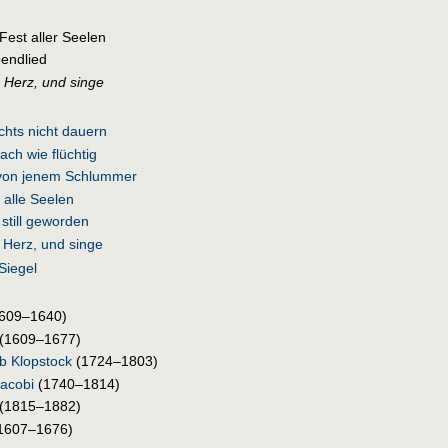
Fest aller Seelen
bendlied
 Herz, und singe
chts nicht dauern
 ach wie flüchtig
 von jenem Schlummer
 alle Seelen
o still geworden
 Herz, und singe
Siegel
609–1640)
(1609–1677)
eb Klopstock
(1724–1803)
acobi
(1740–1814)
(1815–1882)
1607–1676)