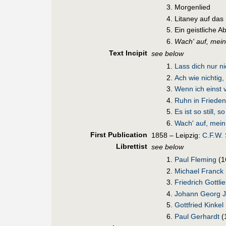
Morgenlied
Litaney auf das 
Ein geistliche A
Wach' auf, mein
Text Incipit
see below
Lass dich nur ni
Ach wie nichtig,
Wenn ich einst
Ruhn in Frieden
Es ist so still, s
Wach' auf, mein
First Pub
lication
1858 – Leipzig:
C.F.W. 
Librettist
see below
Paul Fleming
(1
Michael Franck
Friedrich Gottli
Johann Georg J
Gottfried Kinkel
Paul Gerhardt
(