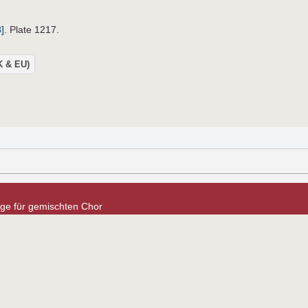
]
. Plate 1217.
UK & EU)
nge für gemischten Chor