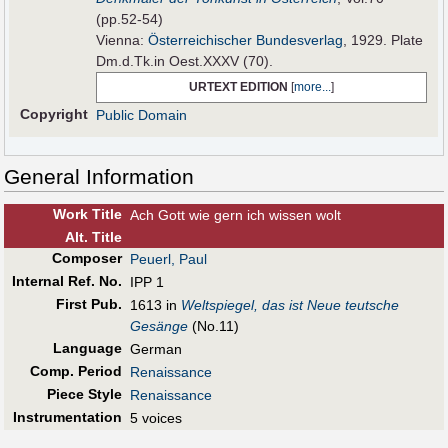
(pp.52-54)
Vienna:
Österreichischer Bundesverlag
, 1929. Plate
Dm.d.Tk.in Oest.XXXV (70).
URTEXT EDITION
[
more...
]
Copyright
Public Domain
General Information
Work Title
Ach Gott wie gern ich wissen wolt
Alt
.
Title
Composer
Peuerl, Paul
Internal Ref. No.
IPP 1
First Pub
.
1613 in
Weltspiegel, das ist Neue teutsche
Gesänge
(No.11)
Language
German
Comp. Period
Renaissance
Piece Style
Renaissance
Instrumentation
5 voices