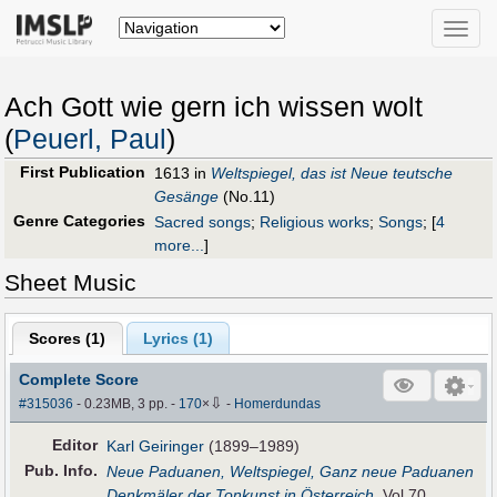
Toggle
naviga
Ach Gott wie gern ich wissen wolt
(
Peuerl, Paul
)
First Publication
1613 in
Weltspiegel, das ist Neue teutsche
Gesänge
(No.11)
Genre Categories
Sacred songs
;
Religious works
;
Songs
;
[
4
more...
]
Sheet Music
Scores (
1
)
Lyrics (1)
Complete Score
⇩
#315036
- 0.23MB, 3 pp.
-
170
×
-
Homerdundas
Editor
Karl Geiringer
(1899–1989)
Pub
.
Info.
Neue Paduanen, Weltspiegel, Ganz neue Paduanen
Denkmäler der Tonkunst in Österreich
, Vol.70