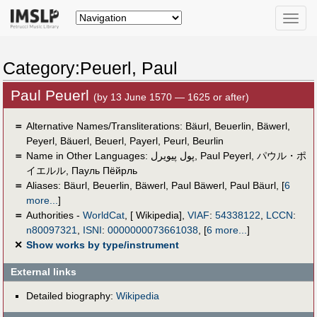
Toggle
naviga
Category:Peuerl, Paul
Paul Peuerl
(by 13 June 1570 — 1625 or after)
＝
Alternative Names/Transliterations: Bäurl, Beuerlin, Bäwerl,
Peyerl, Bäuerl, Beuerl, Payerl, Peurl, Beurlin
＝
Name in Other Languages:
پول پيويرل
,
Paul Peyerl
,
パウル・ポ
イエルル
,
Пауль Пёйрль
＝
Aliases:
Bäurl
,
Beuerlin
,
Bäwerl
,
Paul Bäwerl
,
Paul Bäurl
,
[
6
more...
]
＝
Authorities -
WorldCat
, [ Wikipedia],
VIAF
:
54338122
,
LCCN
:
n80097321
,
ISNI
:
0000000073661038
,
[
6 more...
]
✕
Show works by type/instrument
External links
Detailed biography:
Wikipedia