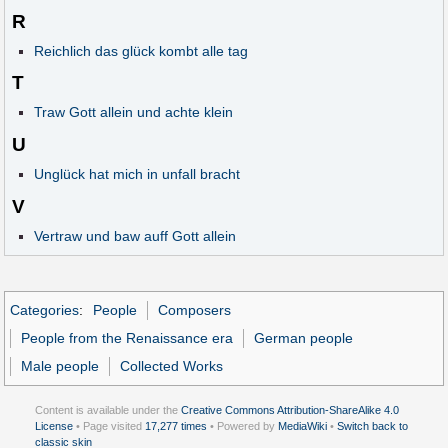
R
Reichlich das glück kombt alle tag
T
Traw Gott allein und achte klein
U
Unglück hat mich in unfall bracht
V
Vertraw und baw auff Gott allein
Categories
:
People
Composers
People from the Renaissance era
German people
Male people
Collected Works
Content is available under the
Creative Commons Attribution-ShareAlike 4.0
License
• Page visited
17,277 times
• Powered by
MediaWiki
•
Switch back to
classic skin