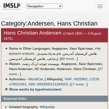
Toggle
naviga
Category:Andersen, Hans Christian
Hans Christian Andersen
(2 April 1805 — 4 August
1875)
＝
Name in Other Languages:
Андерсен, Ханс Кристиан
,
ሃንስ
ክርስቲያን አንደርሰን
,
ܗܐܢܣ ܟܪܝܣܛܝܐܢ
,
هانس كريستيان أندرسن
هانس کریستیان اندیرسین
,
ܐܢܕܪܣܢ
,
[
60 more...
]
＝
Aliases:
نویسنده جوجه اردک زشت
,
Андерсен, Ханс Кристиен
,
Hans Andersen
,
HC Andersen
,
Andersen, Hans Christian
,
[
27
more...
]
＝
Authorities -
WorldCat
, [ Wikipedia],
VIAF
:
4925902
,
LCCN
:
n79022941
,
ISNI
:
0000000121184353
,
[
17 more...
]
✕
Show works by type/instrument
External links
Detailed biography:
Wikipedia