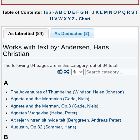
Table of Contents:
Top
-
A
B
C
D
E
F
G
H
I
J
K
L
M
N
O
P
Q
R
S
T
U
V
W
X
Y
Z
-
Chart
As Librettist (84)
As Dedicatee (2)
Works with text by: Andersen, Hans
Christian
The following
84
pages are in this category, out of
84
total.
📻
🔀
A
The Adventures of Thumbelina (Windsor, Helen Johnson)
Agnete and the Mermaids (Gade, Niels)
Agnete and the Merman, Op.3 (Gade, Niels)
Agnetes Vuggevise (Heise, Peter)
Alt rejer vintren sit hvide telt (Berggreen, Andreas Peter)
Augustin, Op.32 (Sommer, Hans)
B