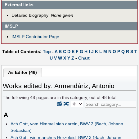
External links
Detailed biography:
None given
IMSLP
IMSLP Contributor Page
Table of Contents:
Top
-
A
B
C
D
E
F
G
H
I
J
K
L
M
N
O
P
Q
R
S
T
U
V
W
X
Y
Z
-
Chart
As Editor (48)
Works edited by: Armendáriz, Antonio
The following
48
pages are in this category, out of
48
total.
📻
🔀
A
Ach Gott, vom Himmel sieh darein, BWV 2 (Bach, Johann
Sebastian)
Ach Gott, wie manches Herzeleid, BWV 3 (Bach, Johann