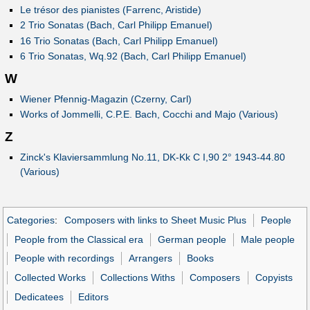
Le trésor des pianistes (Farrenc, Aristide)
2 Trio Sonatas (Bach, Carl Philipp Emanuel)
16 Trio Sonatas (Bach, Carl Philipp Emanuel)
6 Trio Sonatas, Wq.92 (Bach, Carl Philipp Emanuel)
W
Wiener Pfennig-Magazin (Czerny, Carl)
Works of Jommelli, C.P.E. Bach, Cocchi and Majo (Various)
Z
Zinck's Klaviersammlung No.11, DK-Kk C I,90 2° 1943-44.80
(Various)
Categories
:
Composers with links to Sheet Music Plus
People
People from the Classical era
German people
Male people
People with recordings
Arrangers
Books
Collected Works
Collections Withs
Composers
Copyists
Dedicatees
Editors