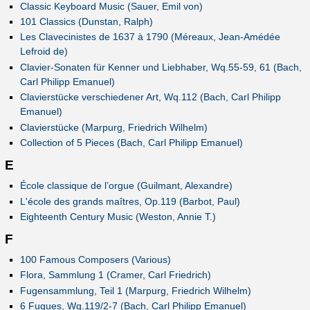
Classic Keyboard Music (Sauer, Emil von)
101 Classics (Dunstan, Ralph)
Les Clavecinistes de 1637 à 1790 (Méreaux, Jean-Amédée
Lefroid de)
Clavier-Sonaten für Kenner und Liebhaber, Wq.55-59, 61 (Bach,
Carl Philipp Emanuel)
Clavierstücke verschiedener Art, Wq.112 (Bach, Carl Philipp
Emanuel)
Clavierstücke (Marpurg, Friedrich Wilhelm)
Collection of 5 Pieces (Bach, Carl Philipp Emanuel)
E
École classique de l’orgue (Guilmant, Alexandre)
L'école des grands maîtres, Op.119 (Barbot, Paul)
Eighteenth Century Music (Weston, Annie T.)
F
100 Famous Composers (Various)
Flora, Sammlung 1 (Cramer, Carl Friedrich)
Fugensammlung, Teil 1 (Marpurg, Friedrich Wilhelm)
6 Fugues, Wq.119/2-7 (Bach, Carl Philipp Emanuel)