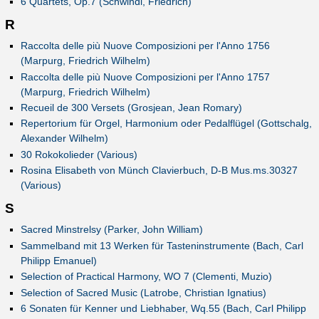
6 Quartets, Op.7 (Schwindl, Friedrich)
R
Raccolta delle più Nuove Composizioni per l'Anno 1756
(Marpurg, Friedrich Wilhelm)
Raccolta delle più Nuove Composizioni per l'Anno 1757
(Marpurg, Friedrich Wilhelm)
Recueil de 300 Versets (Grosjean, Jean Romary)
Repertorium für Orgel, Harmonium oder Pedalflügel (Gottschalg,
Alexander Wilhelm)
30 Rokokolieder (Various)
Rosina Elisabeth von Münch Clavierbuch, D-B Mus.ms.30327
(Various)
S
Sacred Minstrelsy (Parker, John William)
Sammelband mit 13 Werken für Tasteninstrumente (Bach, Carl
Philipp Emanuel)
Selection of Practical Harmony, WO 7 (Clementi, Muzio)
Selection of Sacred Music (Latrobe, Christian Ignatius)
6 Sonaten für Kenner und Liebhaber, Wq.55 (Bach, Carl Philipp