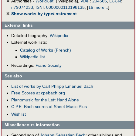
＝
Authorities -
WorldCat
, [ Wikipedia],
VIAF
:
204566
,
LCCN
:
n79074233
,
ISNI
:
0000000110198135
,
[
16 more...
]
✕
Show works by type/instrument
External links
Detailed biography:
Wikipedia
External work lists:
Catalog of Works (French)
Wikipedia list
Recordings:
Piano Society
See also
List of works by Carl Philipp Emanuel Bach
Free Scores at cpebach.org
Pianomusic for the Left Hand Alone
C.P.E. Bach scores at Sheet Music Plus
Wishlist
Miscellaneous information
Second son of
Johann Sebastian Bach
; other siblings and