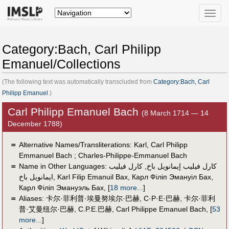
Toggle
naviga
Category:Bach, Carl Philipp
Emanuel/Collections
(The following text was automatically transcluded from
Category:Bach, Carl
Philipp Emanuel
.)
Carl Philipp Emanuel Bach
(8 March 1714 — 14
December 1788)
＝
Alternative Names/Transliterations: Karl, Carl Philipp
Emmanuel Bach ; Charles-Philippe-Emmanuel Bach
＝
Name in Other Languages:
كارل فيليب
,
كارل فيليب إيمانويل باخ
ايمانويل باخ
,
Karl Filip Emanuil Bax
,
Карл Філіп Эмануіл Бах
,
Карл Філіп Эмануэль Бах
,
[
18 more...
]
＝
Aliases:
卡尔·菲利普·埃曼努埃尔·巴赫
,
C·P·E·巴赫
,
卡尔·菲利
普·艾曼纽尔·巴赫
,
C.P.E.巴赫
,
Carl Philippe Emanuel Bach
,
[
53
more...
]