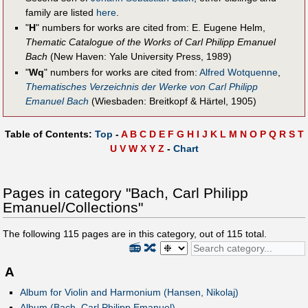
family are listed
here
.
"
H
" numbers for works are cited from: E. Eugene Helm,
Thematic Catalogue of the Works of Carl Philipp Emanuel
Bach
(New Haven: Yale University Press, 1989)
"
Wq
" numbers for works are cited from:
Alfred Wotquenne
,
Thematisches Verzeichnis der Werke von Carl Philipp
Emanuel Bach
(Wiesbaden: Breitkopf & Härtel, 1905)
Table of Contents:
Top
-
A
B
C
D
E
F
G
H
I
J
K
L
M
N
O
P
Q
R
S
T
U
V
W
X
Y
Z
-
Chart
Pages in category "Bach, Carl Philipp
Emanuel/Collections"
The following
115
pages are in this category, out of
115
total.
📻
🔀
A
Album for Violin and Harmonium (Hansen, Nikolaj)
Album (Bach, Carl Philipp Emanuel)