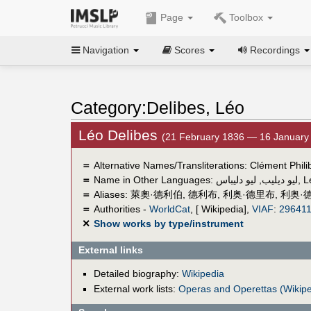
Page
Toolbox
Navigation
Scores
Recordings
Category:Delibes, Léo
Léo Delibes
(21 February 1836 — 16 January
＝
Alternative Names/Transliterations: Clément Phili
＝
Name in Other Languages:
ليو دليباس
,
ليو ديليب
,
L
＝
Aliases:
萊奧·德利伯
,
德利布
,
利奥·德里布
,
利奥·
＝
Authorities -
WorldCat
, [ Wikipedia],
VIAF
:
29641
✕
Show works by type/instrument
External links
Detailed biography:
Wikipedia
External work lists:
Operas and Operettas (Wikipe