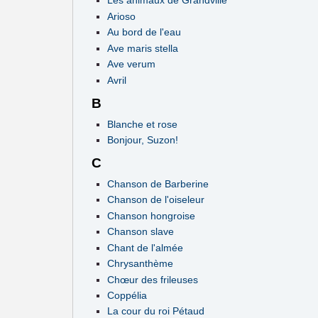
Les animaux de Grandville
Arioso
Au bord de l'eau
Ave maris stella
Ave verum
Avril
B
Blanche et rose
Bonjour, Suzon!
C
Chanson de Barberine
Chanson de l'oiseleur
Chanson hongroise
Chanson slave
Chant de l'almée
Chrysanthème
Chœur des frileuses
Coppélia
La cour du roi Pétaud