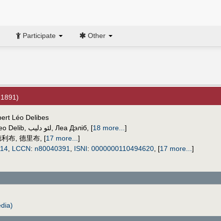
Participate
Other
 1891)
bert Léo Delibes
eo Delib
,
لئو دلیب
,
Леа Дэліб
,
[
18 more...
]
德利布
,
德里布
,
[
17 more...
]
114
,
LCCN
:
n80040391
,
ISNI
:
0000000110494620
,
[
17 more...
]
dia)