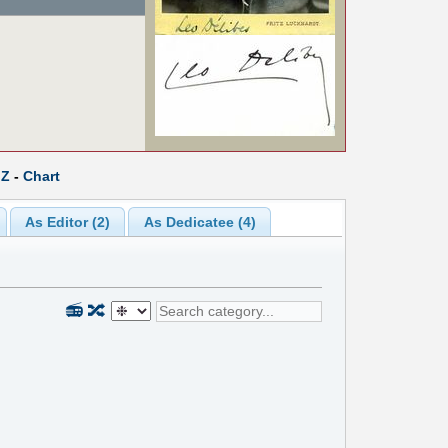
Z
-
Chart
As Editor (2)
As Dedicatee (4)
📻
🔀