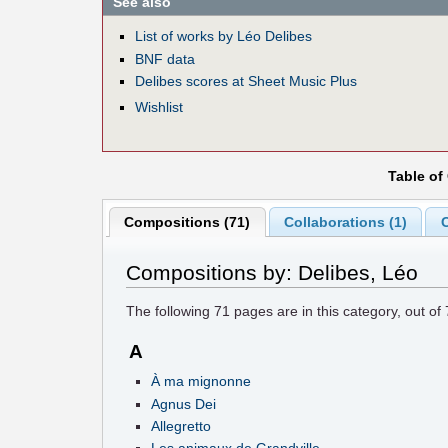
See also
List of works by Léo Delibes
BNF data
Delibes scores at Sheet Music Plus
Wishlist
Table of
Compositions (71)
Collaborations (1)
C
Compositions by: Delibes, Léo
The following
71
pages are in this category, out of
A
À ma mignonne
Agnus Dei
Allegretto