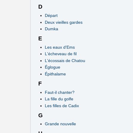
D
Départ
Deux vieilles gardes
Dumka
E
Les eaux d'Ems
L'écheveau de fil
L'écossais de Chatou
Églogue
Épithalame
F
Faut-il chanter?
La fille du golfe
Les filles de Cadix
G
Grande nouvelle