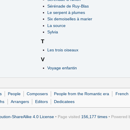
Sérénade de Ruy-Blas
Le serpent à plumes
Six demoiselles à marier
La source
Sylvia
T
Les trois oiseaux
V
Voyage enfantin
s
People
Composers
People from the Romantic era
French 
ths
Arrangers
Editors
Dedicatees
ution-ShareAlike 4.0 License
• Page visited
156,177 times
• Powered 