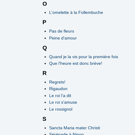
O
L'omelette à la Follembuche
P
Pas de fleurs
Peine d'amour
Q
Quand je la vis pour la première fois
Que l'heure est donc brève!
R
Regrets!
Rigaudon
Le roi l'a dit
Le roi s'amuse
Le rossignol
S
Sancta Maria mater Christi
Sérénade à Ninon