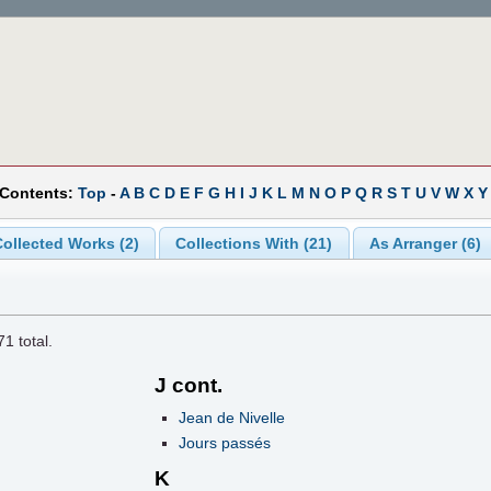
 Contents:
Top
-
A
B
C
D
E
F
G
H
I
J
K
L
M
N
O
P
Q
R
S
T
U
V
W
X
Y
ollected Works (2)
Collections With (21)
As Arranger (6)
71
total.
J cont.
Jean de Nivelle
Jours passés
K