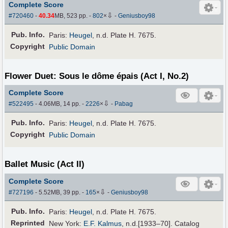
Complete Score
⇩
#720460
-
40.34
MB, 523 pp.
-
802
×
-
Geniusboy98
Pub
.
Info.
Paris:
Heugel
, n.d. Plate H. 7675.
Copyright
Public Domain
Flower Duet: Sous le dôme épais (Act I, No.2)
Complete Score
⇩
#522495
- 4.06MB, 14 pp.
-
2226
×
-
Pabag
Pub
.
Info.
Paris:
Heugel
, n.d. Plate H. 7675.
Copyright
Public Domain
Ballet Music (Act II)
Complete Score
⇩
#727196
- 5.52MB, 39 pp.
-
165
×
-
Geniusboy98
Pub
.
Info.
Paris:
Heugel
, n.d. Plate H. 7675.
Reprinted
New York:
E.F. Kalmus
, n.d.[1933–70]. Catalog