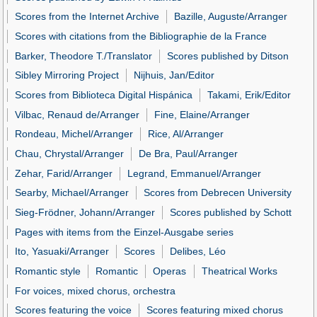
Scores from the Internet Archive
Bazille, Auguste/Arranger
Scores with citations from the Bibliographie de la France
Barker, Theodore T./Translator
Scores published by Ditson
Sibley Mirroring Project
Nijhuis, Jan/Editor
Scores from Biblioteca Digital Hispánica
Takami, Erik/Editor
Vilbac, Renaud de/Arranger
Fine, Elaine/Arranger
Rondeau, Michel/Arranger
Rice, Al/Arranger
Chau, Chrystal/Arranger
De Bra, Paul/Arranger
Zehar, Farid/Arranger
Legrand, Emmanuel/Arranger
Searby, Michael/Arranger
Scores from Debrecen University
Sieg-Frödner, Johann/Arranger
Scores published by Schott
Pages with items from the Einzel-Ausgabe series
Ito, Yasuaki/Arranger
Scores
Delibes, Léo
Romantic style
Romantic
Operas
Theatrical Works
For voices, mixed chorus, orchestra
Scores featuring the voice
Scores featuring mixed chorus