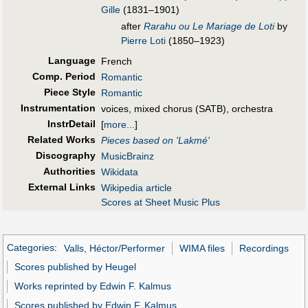
Gille
(1831–1901)
after
Rarahu ou Le Mariage de Loti
by
Pierre Loti
(1850–1923)
Language
French
Comp. Period
Romantic
Piece Style
Romantic
Instrumentation
voices, mixed chorus (SATB), orchestra
InstrDetail
[
more...
]
Related Works
Pieces based on 'Lakmé'
Discography
MusicBrainz
Authorities
Wikidata
External Links
Wikipedia article
Scores at Sheet Music Plus
Categories
:
Valls, Héctor/Performer
WIMA files
Recordings
Scores published by Heugel
Works reprinted by Edwin F. Kalmus
Scores published by Edwin F. Kalmus