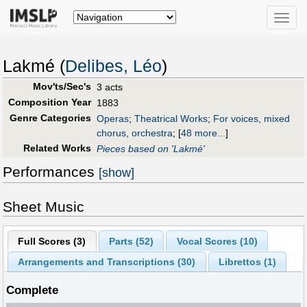
Toggle
naviga
Lakmé (
Delibes, Léo
)
Mov'ts/Sec's
3 acts
Composition Year
1883
Genre Categories
Operas
;
Theatrical Works
;
For voices, mixed
chorus, orchestra
;
[
48 more...
]
Related Works
Pieces based on 'Lakmé'
Performances
[show]
Sheet Music
Full Scores (
3
)
Parts (
52
)
Vocal Scores (
10
)
Arrangements and Transcriptions (
30
)
Librettos (
1
)
Complete