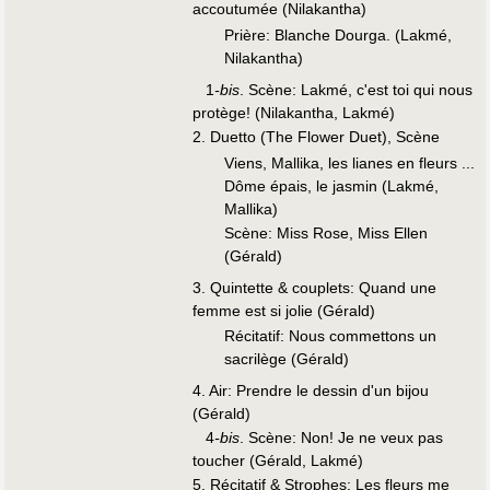
accoutumée (Nilakantha)
Prière: Blanche Dourga. (Lakmé,
Nilakantha)
1
-bis
. Scène: Lakmé, c'est toi qui nous
protège! (Nilakantha, Lakmé)
2. Duetto (The Flower Duet), Scène
Viens, Mallika, les lianes en fleurs ...
Dôme épais, le jasmin (Lakmé,
Mallika)
Scène: Miss Rose, Miss Ellen
(Gérald)
3. Quintette & couplets: Quand une
femme est si jolie (Gérald)
Récitatif: Nous commettons un
sacrilège (Gérald)
4. Air: Prendre le dessin d'un bijou
(Gérald)
4
-bis
. Scène: Non! Je ne veux pas
toucher (Gérald, Lakmé)
5. Récitatif & Strophes: Les fleurs me