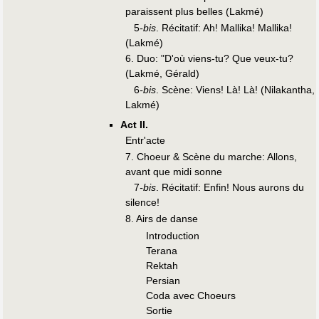
paraissent plus belles (Lakmé)
5
-bis
. Récitatif: Ah! Mallika! Mallika!
(Lakmé)
6. Duo: "D'où viens-tu? Que veux-tu?
(Lakmé, Gérald)
6
-bis
. Scène: Viens! Là! Là! (Nilakantha,
Lakmé)
Act II.
Entr'acte
7. Choeur & Scène du marche: Allons,
avant que midi sonne
7
-bis
. Récitatif: Enfin! Nous aurons du
silence!
8. Airs de danse
Introduction
Terana
Rektah
Persian
Coda avec Choeurs
Sortie