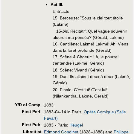
Act III.
Entr'acte
15. Berceuse: "Sous le ciel tout étoilé
(Lakmé)
15
-bis
. Récitatif: Quel vague souvenir
alourdit ma pensée? (Gérald, Lakmé)
16. Cantilène: Lakmé! Lakmé! Ah! Viens
dans la forêt profonde (Gérald)
17. Scène & Choeur: Là, je pourrai
t'entendre (Lakmé, Gérald)
18. Scène: Vivant! (Gérald)
19. Duo: Ils allaient deux à deux (Lakmé,
Gérald)
20. Finale: C'est lui! C'est lui!
(Nilankantha, Lakmé, Gérald)
Y/D of Comp.
1883
First Perf
.
1883-04-14 in Paris,
Opéra Comique (Salle
Favart)
First Pub
.
1883 - Paris:
Heugel
Librettist
Edmond Gondinet
(1828–1888) and
Philippe